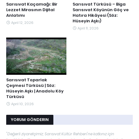
Sarısıvat Kaçamağı: Bir
Sarısıvat Türküsü – Biga
Lezzet Mirasının Dijital
Sarısıvat Köyünün Göç ve
Anlatımı
Hatıra Hikâyesi (Söz:
Hüseyin Aşkı)
April 12, 2026
April 11, 2026
Sarısıvat Toparlak
Çeşmesi Türküsü | Söz:
Hüseyin Aşkı | Anadolu Köy
Türküsü
April 10, 2026
YORUM GÖNDERIN
"Değerli ziyaretçimiz; Sarısıvat Kültür Rehberi'ne katkınız için