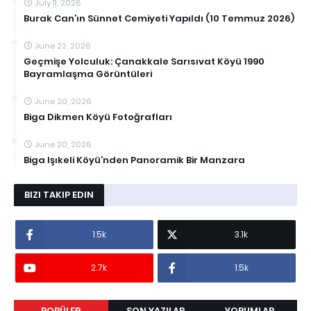
July 11, 2026
Burak Can’ın Sünnet Cemiyeti Yapıldı (10 Temmuz 2026)
June 22, 2026
Geçmişe Yolculuk: Çanakkale Sarısıvat Köyü 1990
Bayramlaşma Görüntüleri
June 20, 2026
Biga Dikmen Köyü Fotoğrafları
June 20, 2026
Biga Işıkeli Köyü’nden Panoramik Bir Manzara
BIZI TAKIP EDIN
1.5k
3.1k
2.7k
1.5k
POPÜLER
SON YAZILAR
YORUMLAR