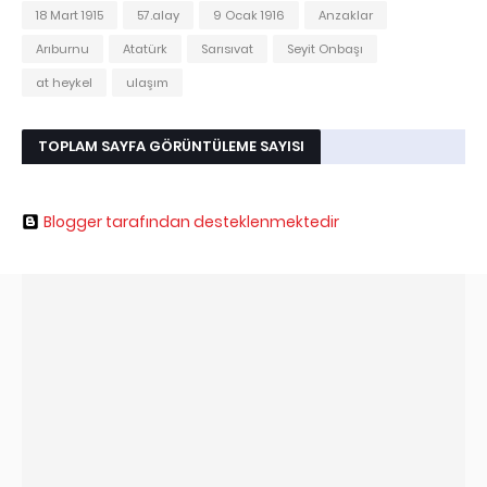
18 Mart 1915
57.alay
9 Ocak 1916
Anzaklar
Arıburnu
Atatürk
Sarısıvat
Seyit Onbaşı
at heykel
ulaşım
TOPLAM SAYFA GÖRÜNTÜLEME SAYISI
Blogger tarafından desteklenmektedir