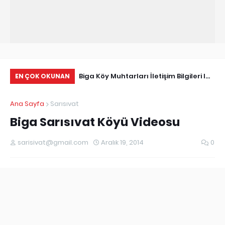
Tarihçe
Biga Köy Muhtarları İletişim Bilgileri I
Çö
EN ÇOK OKUNAN
Biga Muhtarlar Listesi
Ma
Ana Sayfa
Sarısıvat
Ed
Biga Sarısıvat Köyü Videosu
sarisivat@gmail.com
Aralık 19, 2014
0