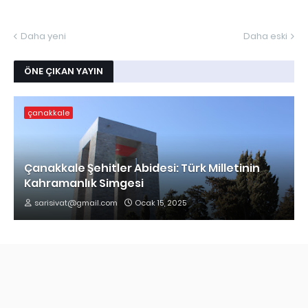
Daha yeni
Daha eski
ÖNE ÇIKAN YAYIN
çanakkale
Çanakkale Şehitler Abidesi: Türk Milletinin
Kahramanlık Simgesi
sarisivat@gmail.com
Ocak 15, 2025