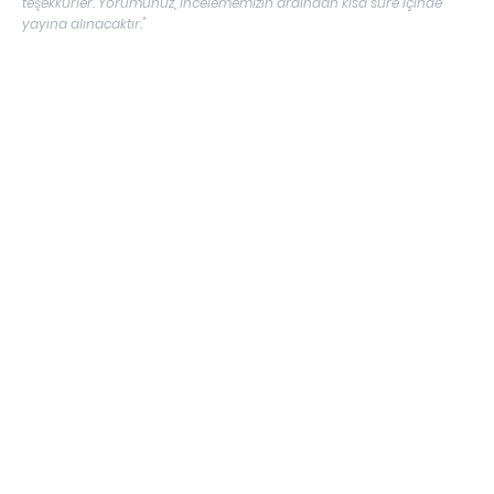
teşekkürler. Yorumunuz, incelememizin ardından kısa süre içinde
yayına alınacaktır."