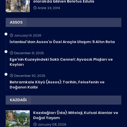
olarakda bilinen Boletus Edulis
Aralık 24, 2014
ASSOS
January 14, 2026
İstanbul’dan Assos’a Özel Araçla Ulaşım: 5 Altın Rota
December 31, 2025
Ege’nin Kuzeyindeki Saklı Cennet: Ayvacık Plajları ve
Koyları
December 30, 2025
Behramkale Köyü (Assos): Tarihin, Felsefenin ve
Doğanın Kalbi
KAZDAĞI
Kazdağları (İda): Mitoloji, Kutsal Alanlar ve
Doğal Yaşam
January 08, 2026