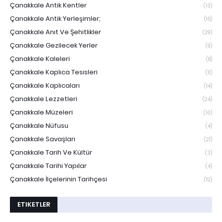
Çanakkale Antik Kentler
(13)
Çanakkale Antik Yerleşimler;
(15)
Çanakkale Anıt Ve Şehitlikler
(29)
Çanakkale Gezilecek Yerler
(9)
Çanakkale Kaleleri
(8)
Çanakkale Kaplıca Tesisleri
(11)
Çanakkale Kaplıcaları
(14)
Çanakkale Lezzetleri
(24)
Çanakkale Müzeleri
(10)
Çanakkale Nüfusu
(4)
Çanakkale Savaşları
(21)
Çanakkale Tarih Ve Kültür
(3)
Çanakkale Tarihi Yapılar
(4)
Çanakkale İlçelerinin Tarihçesi
(12)
ETIKETLER