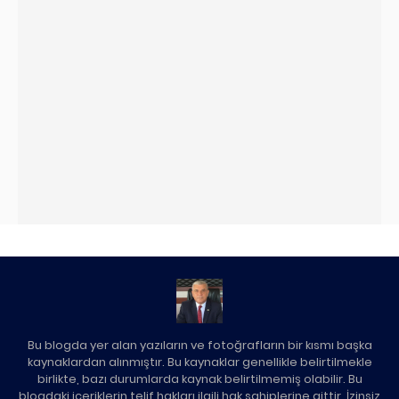
Bu blogda yer alan yazıların ve fotoğrafların bir kısmı başka
kaynaklardan alınmıştır. Bu kaynaklar genellikle belirtilmekle
birlikte, bazı durumlarda kaynak belirtilmemiş olabilir. Bu
blogdaki içeriklerin telif hakları ilgili hak sahiplerine aittir. İzinsiz