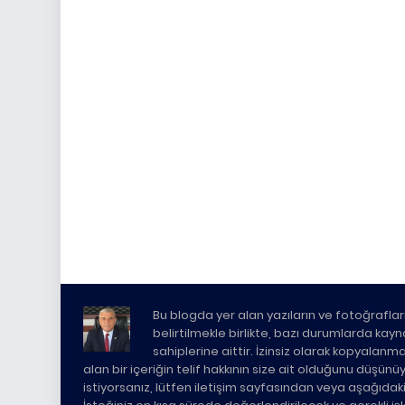
Bu blogda yer alan yazıların ve fotoğrafları
belirtilmekle birlikte, bazı durumlarda kaynak 
sahiplerine aittir. İzinsiz olarak kopyalanm
alan bir içeriğin telif hakkının size ait olduğunu düşün
istiyorsanız, lütfen iletişim sayfasından veya aşağıda