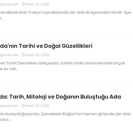
@gmail.com
Mart 02, 2025
nakkale ilinin Trakya topraklarında yer alan iki ilçesinden biridir. İlçe,
ar…
a'nın Tarihi ve Doğal Güzellikleri
@gmail.com
Mart 02, 2025
n Tarihi Derinlikleri Gökçeada, tarihin farklı dönemlerinde birçok
e ev sah…
a: Tarih, Mitoloji ve Doğanın Buluştuğu Ada
@gmail.com
Mart 02, 2025
'nin kuzeydoğusunda, Çanakkale Boğazı'nın hemen girişinde yer alan
 stra…