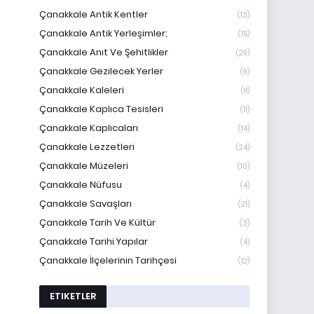
Çanakkale Antik Kentler
(13)
Çanakkale Antik Yerleşimler;
(15)
Çanakkale Anıt Ve Şehitlikler
(29)
Çanakkale Gezilecek Yerler
(9)
Çanakkale Kaleleri
(8)
Çanakkale Kaplıca Tesisleri
(11)
Çanakkale Kaplıcaları
(14)
Çanakkale Lezzetleri
(24)
Çanakkale Müzeleri
(10)
Çanakkale Nüfusu
(4)
Çanakkale Savaşları
(21)
Çanakkale Tarih Ve Kültür
(3)
Çanakkale Tarihi Yapılar
(4)
Çanakkale İlçelerinin Tarihçesi
(12)
ETIKETLER