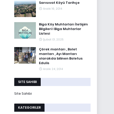
Sarısıvat Köyü Tarihçe
Aralık 16, 2014
Biga Köy Muhtarları İletişim
Bilgileri I Biga Muhtarlar
Listesi
Şubat 01, 2025
Çörek mantarı , Bolet
mantarı , Ayı Mantarı
olarakda bilinen Boletus
Edulis
Aralık 24, 2014
SITE SAHIBI
Site Sahibi
KATEGORILER