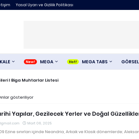
etişim
Yasal Uyarı ve Gizlilik Politikası
KALE
MEGA
MEGA TABS
GÖRSEL
gileri I Biga Muhtarlar Listesi
 , Ayı Mantarı olarakda bilinen Boletus Edulis
ınlar gösteriliyor
rihi Yapılar, Gezilecek Yerler ve Doğal Güzellikle
@gmail.com
Mart 06, 2025
2009 Ezine sınırları içinde Neandria, Arkaik ve Klasik dönemlerde; Aleksa