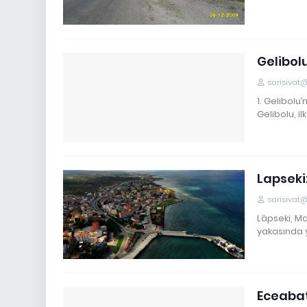
Gelibol
sarisivat
1. Gelibol
Gelibolu, il
Lapseki:
sarisivat
Lâpseki, Ma
yakasında 
Eceabat