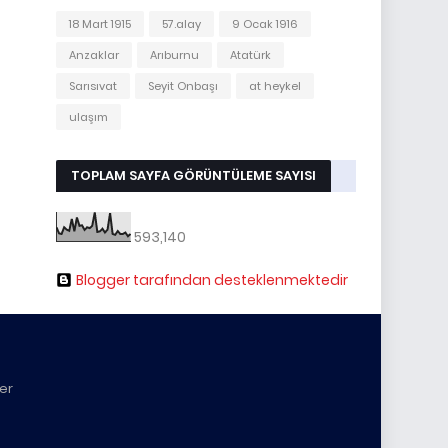
18 Mart 1915
57.alay
9 Ocak 1916
Anzaklar
Arıburnu
Atatürk
Sarısıvat
Seyit Onbaşı
at heykel
ulaşım
TOPLAM SAYFA GÖRÜNTÜLEME SAYISI
593,140
Blogger tarafından desteklenmektedir
yer