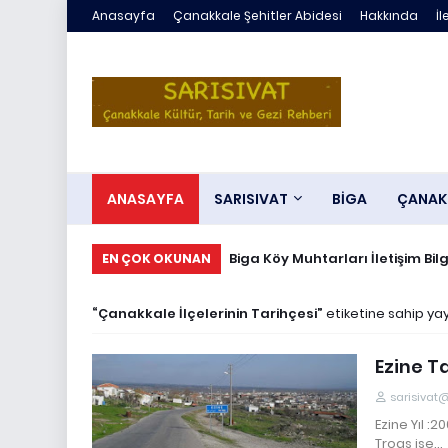
Anasayfa
Çanakkale Şehitler Abidesi
Hakkında
İl
ANASAYFA
SARISIVAT
BİGA
ÇANAK
Biga Köy Muhtarları İletişim Bil
Çörek mantarı , Bolet mantarı
EN ÇOK OKUNAN
Çanakkale İlçelerinin Tarihçesi
etiketine sahip yay
Ezine Ta
sarisivat
Ezine Yıl :
Troas ise…