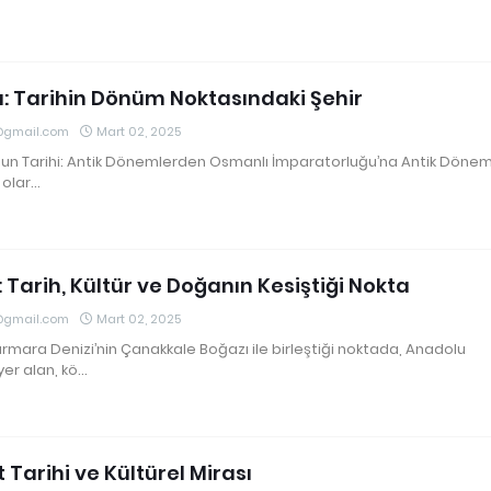
u: Tarihin Dönüm Noktasındaki Şehir
@gmail.com
Mart 02, 2025
u’nun Tarihi: Antik Dönemlerden Osmanlı İmparatorluğu’na Antik Dönem
k olar…
 Tarih, Kültür ve Doğanın Kesiştiği Nokta
@gmail.com
Mart 02, 2025
rmara Denizi’nin Çanakkale Boğazı ile birleştiği noktada, Anadolu
yer alan, kö…
 Tarihi ve Kültürel Mirası