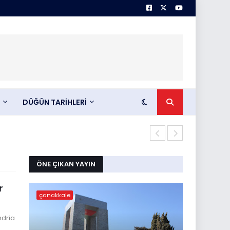
DÜĞÜN TARİHLERİ
Abdullah KIL
ÖNE ÇIKAN YAYIN
r
çanakkale
ndria