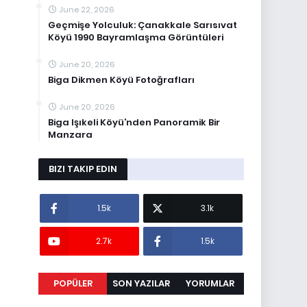
June 22, 2026
Geçmişe Yolculuk: Çanakkale Sarısıvat
Köyü 1990 Bayramlaşma Görüntüleri
June 20, 2026
Biga Dikmen Köyü Fotoğrafları
June 20, 2026
Biga Işıkeli Köyü’nden Panoramik Bir
Manzara
BIZI TAKIP EDIN
1.5k
3.1k
2.7k
1.5k
POPÜLER
SON YAZILAR
YORUMLAR