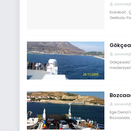
sarisivat
Eceabat , Ça
Gelibolu Y
Gökçead
sarisivat
Gökçeada'nı
medeniyet
Bozcaad
sarisivat
Ege Denizi
Bozcaada,