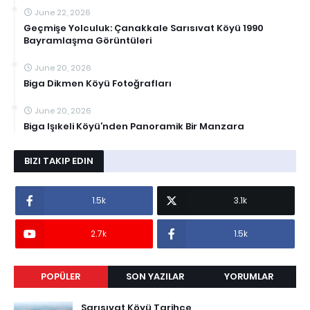
June 22, 2026
Geçmişe Yolculuk: Çanakkale Sarısıvat Köyü 1990
Bayramlaşma Görüntüleri
June 20, 2026
Biga Dikmen Köyü Fotoğrafları
June 20, 2026
Biga Işıkeli Köyü’nden Panoramik Bir Manzara
BIZI TAKIP EDIN
1.5k
3.1k
2.7k
1.5k
POPÜLER
SON YAZILAR
YORUMLAR
Sarısıvat Köyü Tarihçe