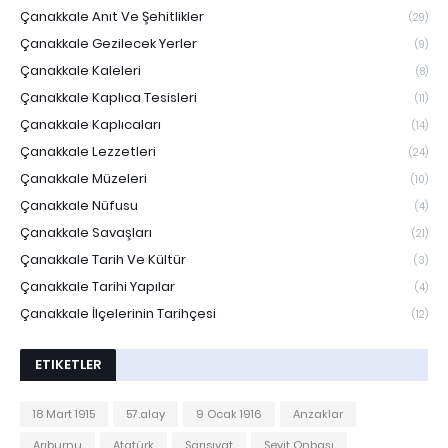
Çanakkale Anıt Ve Şehitlikler
(29)
Çanakkale Gezilecek Yerler
(9)
Çanakkale Kaleleri
(8)
Çanakkale Kaplıca Tesisleri
(11)
Çanakkale Kaplıcaları
(14)
Çanakkale Lezzetleri
(24)
Çanakkale Müzeleri
(10)
Çanakkale Nüfusu
(4)
Çanakkale Savaşları
(21)
Çanakkale Tarih Ve Kültür
(3)
Çanakkale Tarihi Yapılar
(4)
Çanakkale İlçelerinin Tarihçesi
(12)
ETIKETLER
18 Mart 1915
57.alay
9 Ocak 1916
Anzaklar
Arıburnu
Atatürk
Sarısıvat
Seyit Onbaşı