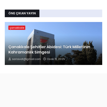
ÖNE ÇIKAN YAYIN
çanakkale
Çanakkale Şehitler Abidesi: Türk Milletinin
Kahramanlık Simgesi
sarisivat@gmail.com
Ocak 15, 2025