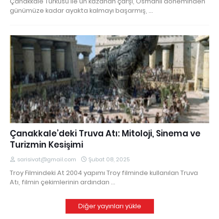
Çanakkale Türküsü ile ün kazanan çarşı, Osmanlı döneminden
günümüze kadar ayakta kalmayı başarmış, …
Çanakkale’deki Truva Atı: Mitoloji, Sinema ve
Turizmin Kesişimi
sarisivat@gmail.com
Şubat 08, 2025
Troy Filmindeki At 2004 yapımı Troy filminde kullanılan Truva
Atı, filmin çekimlerinin ardından …
Diğer yayınları yükle