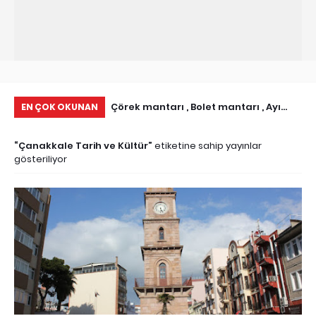
ı İletişim Bilgileri I
Çörek mantarı , Bolet mantarı , Ayı
Ab
EN ÇOK OKUNAN
istesi
Mantarı olarakda bilinen Boletus
Ni
Çanakkale Tarih ve Kültür
etiketine sahip yayınlar
Edulis
gösteriliyor