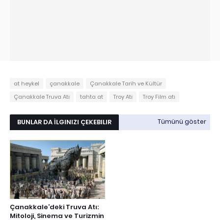
at heykel
çanakkale
Çanakkale Tarih ve Kültür
Çanakkale Truva Atı
tahta at
Troy Atı
Troy Film atı
BUNLAR DA İLGINIZI ÇEKEBILIR
Tümünü göster
Çanakkale’deki Truva Atı:
Mitoloji, Sinema ve Turizmin