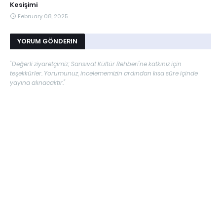
Kesişimi
February 08, 2025
YORUM GÖNDERIN
"Değerli ziyaretçimiz; Sarısıvat Kültür Rehberi'ne katkınız için
teşekkürler. Yorumunuz, incelememizin ardından kısa süre içinde
yayına alınacaktır."