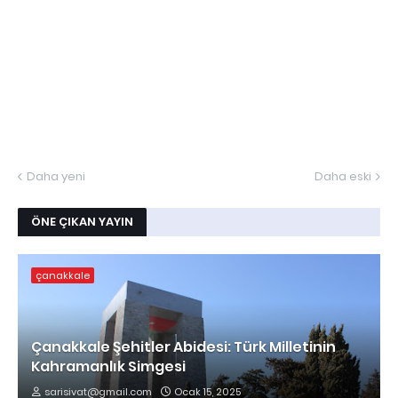
Daha yeni
Daha eski
ÖNE ÇIKAN YAYIN
çanakkale
Çanakkale Şehitler Abidesi: Türk Milletinin
Kahramanlık Simgesi
sarisivat@gmail.com
Ocak 15, 2025