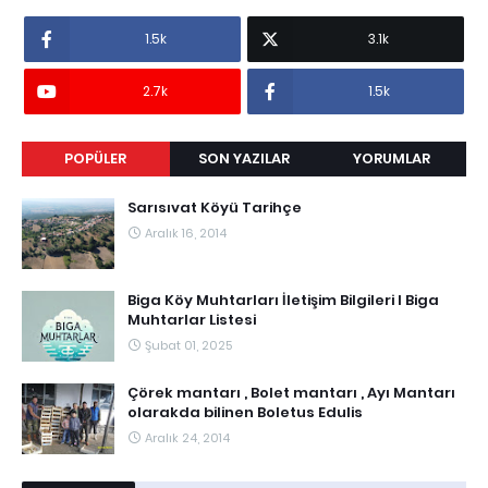
1.5k
3.1k
2.7k
1.5k
POPÜLER
SON YAZILAR
YORUMLAR
Sarısıvat Köyü Tarihçe
Aralık 16, 2014
Biga Köy Muhtarları İletişim Bilgileri I Biga
Muhtarlar Listesi
Şubat 01, 2025
Çörek mantarı , Bolet mantarı , Ayı Mantarı
olarakda bilinen Boletus Edulis
Aralık 24, 2014