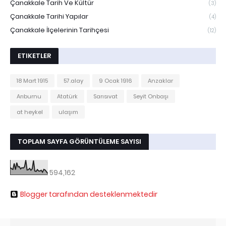
Çanakkale Tarih Ve Kültür
(3)
Çanakkale Tarihi Yapılar
(4)
Çanakkale İlçelerinin Tarihçesi
(12)
ETIKETLER
18 Mart 1915
57.alay
9 Ocak 1916
Anzaklar
Arıburnu
Atatürk
Sarısıvat
Seyit Onbaşı
at heykel
ulaşım
TOPLAM SAYFA GÖRÜNTÜLEME SAYISI
594,162
Blogger tarafından desteklenmektedir