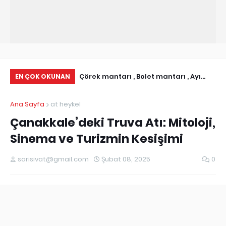
ı İletişim Bilgileri I
Çörek mantarı , Bolet mantarı , Ayı
Ab
EN ÇOK OKUNAN
istesi
Mantarı olarakda bilinen Boletus
Ni
Ana Sayfa
at heykel
Edulis
Çanakkale’deki Truva Atı: Mitoloji,
Sinema ve Turizmin Kesişimi
sarisivat@gmail.com
Şubat 08, 2025
0