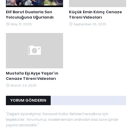
Elif Barut Dualarla Son
Küçük Emin Kılınç Cenaze
Yolculuğuna Uğurlandı
Töreni Videoları
May 31, 2026
September 05, 2025
Mustafa Eşi Ayşe Yaşar'ın
Cenaze Töreni Videoları
March 24, 2025
YORUM GÖNDERIN
"Değerli ziyaretçimiz; Sarısıvat Kültür Rehberi'ne katkınız için
teşekkürler. Yorumunuz, incelememizin ardından kısa süre içinde
yayına alınacaktır."