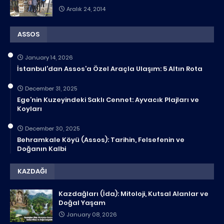
Aralık 24, 2014
ASSOS
January 14, 2026
İstanbul’dan Assos’a Özel Araçla Ulaşım: 5 Altın Rota
December 31, 2025
Ege’nin Kuzeyindeki Saklı Cennet: Ayvacık Plajları ve
Koyları
December 30, 2025
Behramkale Köyü (Assos): Tarihin, Felsefenin ve
Doğanın Kalbi
KAZDAĞI
Kazdağları (İda): Mitoloji, Kutsal Alanlar ve
Doğal Yaşam
January 08, 2026