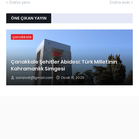
Daha yeni
Daha eski
ÖNE ÇIKAN YAYIN
çanakkale
Çanakkale Şehitler Abidesi: Türk Milletinin
Kahramanlık Simgesi
sarisivat@gmail.com
Ocak 15, 2025