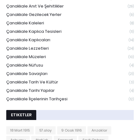
Çanakkale Anıt Ve Şehitlikler
(29)
Çanakkale Gezilecek Yerler
(9)
Çanakkale Kaleleri
(8)
Çanakkale Kaplıca Tesisleri
(11)
Çanakkale Kaplıcaları
(14)
Çanakkale Lezzetleri
(24)
Çanakkale Müzeleri
(10)
Çanakkale Nüfusu
(4)
Çanakkale Savaşları
(21)
Çanakkale Tarih Ve Kültür
(3)
Çanakkale Tarihi Yapılar
(4)
Çanakkale İlçelerinin Tarihçesi
(12)
ETIKETLER
18 Mart 1915
57.alay
9 Ocak 1916
Anzaklar