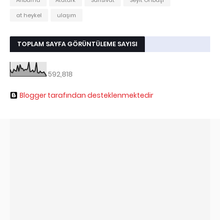
Arıburnu
Atatürk
Sarısıvat
Seyit Onbaşı
at heykel
ulaşım
TOPLAM SAYFA GÖRÜNTÜLEME SAYISI
592,818
Blogger tarafından desteklenmektedir