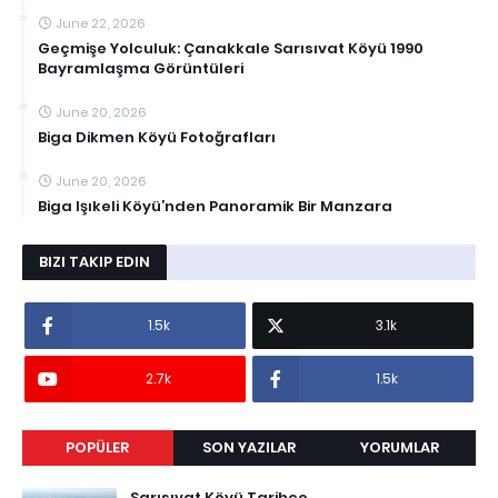
June 22, 2026
Geçmişe Yolculuk: Çanakkale Sarısıvat Köyü 1990
Bayramlaşma Görüntüleri
June 20, 2026
Biga Dikmen Köyü Fotoğrafları
June 20, 2026
Biga Işıkeli Köyü’nden Panoramik Bir Manzara
BIZI TAKIP EDIN
1.5k
3.1k
2.7k
1.5k
POPÜLER
SON YAZILAR
YORUMLAR
Sarısıvat Köyü Tarihçe