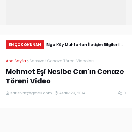
Tarihçe
Biga Köy Muhtarları İletişim Bilgileri I
Çö
EN ÇOK OKUNAN
Biga Muhtarlar Listesi
Ma
Ana Sayfa
Sarısıvat Cenaze Töreni Videoları
Ed
Mehmet Eşi Nesibe Can'ın Cenaze
Töreni Video
sarisivat@gmail.com
Aralık 29, 2014
0