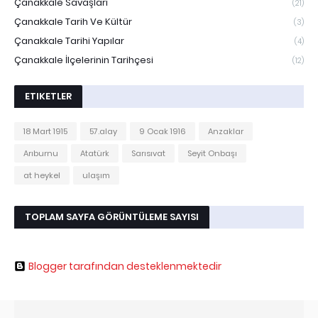
Çanakkale Savaşları
(21)
Çanakkale Tarih Ve Kültür
(3)
Çanakkale Tarihi Yapılar
(4)
Çanakkale İlçelerinin Tarihçesi
(12)
ETIKETLER
18 Mart 1915
57.alay
9 Ocak 1916
Anzaklar
Arıburnu
Atatürk
Sarısıvat
Seyit Onbaşı
at heykel
ulaşım
TOPLAM SAYFA GÖRÜNTÜLEME SAYISI
Blogger tarafından desteklenmektedir