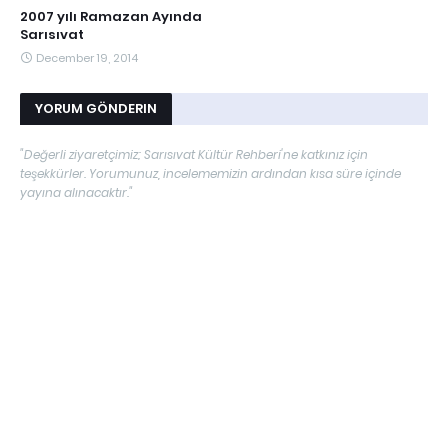
2007 yılı Ramazan Ayında
Sarısıvat
December 19, 2014
YORUM GÖNDERIN
"Değerli ziyaretçimiz; Sarısıvat Kültür Rehberi'ne katkınız için
teşekkürler. Yorumunuz, incelememizin ardından kısa süre içinde
yayına alınacaktır."