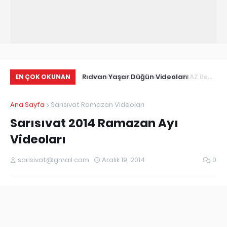
Serap SINMAZ ile
Rıdvan Yaşar Düğün Videoları
Sa
EN ÇOK OKUNAN
Ana Sayfa
Sarısıvat Ramazan Videoları
Sarısıvat 2014 Ramazan Ayı
Videoları
sarisivat@gmail.com
Aralık 19, 2014
0