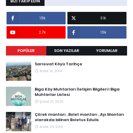
BIZI TAKIP EDIN
1.5k
3.1k
2.7k
1.5k
POPÜLER
SON YAZILAR
YORUMLAR
Sarısıvat Köyü Tarihçe
Aralık 16, 2014
Biga Köy Muhtarları İletişim Bilgileri I Biga
Muhtarlar Listesi
Şubat 01, 2025
Çörek mantarı , Bolet mantarı , Ayı Mantarı
olarakda bilinen Boletus Edulis
Aralık 24, 2014