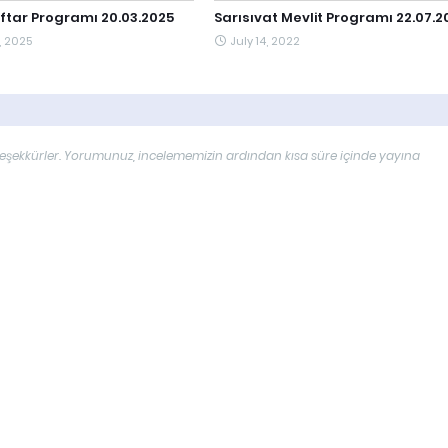
İftar Programı 20.03.2025
Sarısıvat Mevlit Programı 22.07.2
, 2025
July 14, 2022
çin teşekkürler. Yorumunuz, incelememizin ardından kısa süre içinde yayına