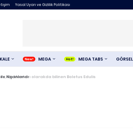
etişim
Yasal Uyarı ve Gizlilik Politikası
KALE
MEGA
MEGA TABS
GÖRSEL
le Nişanlandı