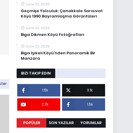
June 22, 2026
Geçmişe Yolculuk: Çanakkale Sarısıvat
Köyü 1990 Bayramlaşma Görüntüleri
June 20, 2026
Biga Dikmen Köyü Fotoğrafları
June 20, 2026
Biga Işıkeli Köyü’nden Panoramik Bir
Manzara
BIZI TAKIP EDIN
ster
1.5k
3.1k
2.7k
1.5k
POPÜLER
SON YAZILAR
YORUMLAR