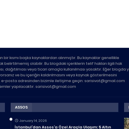
n bir kısmı başka kaynaklardan alınmıştır. Bu kaynaklar genellikle
belirtilmemiş olabilir. Bu blogdaki içeriklerin telif hakları ilgili hak
ası, dağıtılması veya ticari amaçla kullanılması yasaktır. Eğer blogda 
üyorsanız ve bu içeriğin kaldırılmasını veya kaynak gösterilmesini
ki e-posta adresinden bizimle iletişime geçin: sarisivat@gmail.com
şlemler yapılacaktır. sarisivat@gmail.com
ASSOS
January 14, 2026
İstanbul’dan Assos’a Özel Araçla Ulaşım: 5 Altın