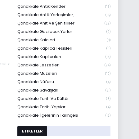
Çanakkale Antik Kentler
(13)
Çanakkale Antik Yerleşimler;
(15)
Çanakkale Anıt Ve Şehitlikler
(29)
Çanakkale Gezilecek Yerler
(9)
Çanakkale Kaleleri
(8)
Çanakkale Kaplıca Tesisleri
(11)
Çanakkale Kaplıcaları
(14)
ski
Çanakkale Lezzetleri
(24)
Çanakkale Müzeleri
(10)
Çanakkale Nüfusu
(4)
Çanakkale Savaşları
(21)
Çanakkale Tarih Ve Kültür
(3)
Çanakkale Tarihi Yapılar
(4)
Çanakkale İlçelerinin Tarihçesi
(12)
ETIKETLER