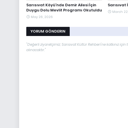
Sarısıvat Köyü’nde Demir Ailesi İçin
Sarısıvat 
Duygu Dolu Mevlit Programı Okutuldu
March 22
May 26, 2026
YORUM GÖNDERIN
"Değerli ziyaretçimiz; Sarısıvat Kültür Rehberi'ne katkınız i
alınacaktır."