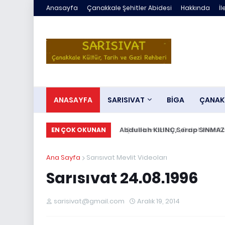
Anasayfa
Çanakkale Şehitler Abidesi
Hakkında
İl
ANASAYFA
SARISIVAT
BİGA
ÇANAK
Abdullah KILINÇ,Serap SINMAZ i
EN ÇOK OKUNAN
Ana Sayfa
Sarısıvat Mevlit Videoları
Sarısıvat 24.08.1996
sarisivat@gmail.com
Aralık 19, 2014