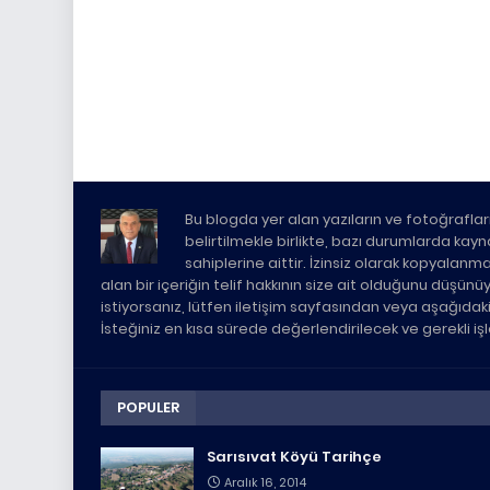
Bu blogda yer alan yazıların ve fotoğrafları
belirtilmekle birlikte, bazı durumlarda kaynak 
sahiplerine aittir. İzinsiz olarak kopyalanm
alan bir içeriğin telif hakkının size ait olduğunu düşün
istiyorsanız, lütfen iletişim sayfasından veya aşağıda
İsteğiniz en kısa sürede değerlendirilecek ve gerekli i
POPULER
Sarısıvat Köyü Tarihçe
Aralık 16, 2014