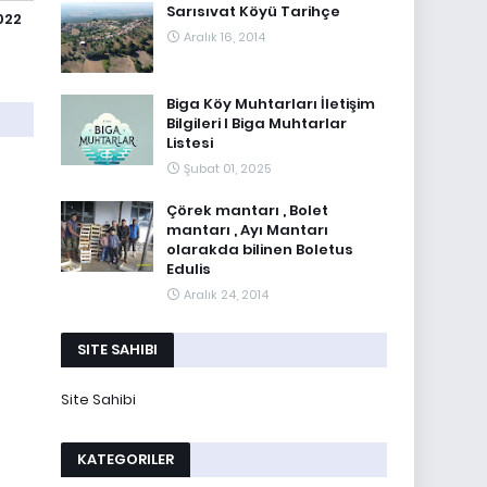
Sarısıvat Köyü Tarihçe
022
Aralık 16, 2014
Biga Köy Muhtarları İletişim
Bilgileri I Biga Muhtarlar
Listesi
Şubat 01, 2025
Çörek mantarı , Bolet
mantarı , Ayı Mantarı
olarakda bilinen Boletus
Edulis
Aralık 24, 2014
SITE SAHIBI
Site Sahibi
KATEGORILER