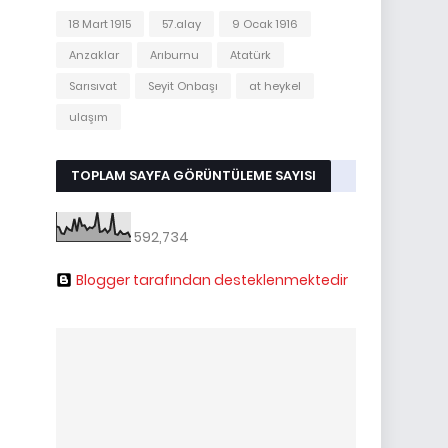
18 Mart 1915
57.alay
9 Ocak 1916
Anzaklar
Arıburnu
Atatürk
Sarısıvat
Seyit Onbaşı
at heykel
ulaşım
TOPLAM SAYFA GÖRÜNTÜLEME SAYISI
592,734
Blogger tarafından desteklenmektedir