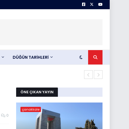
DÜĞÜN TARİHLERİ
Rıdvan Yaşar
ÖNE ÇIKAN YAYIN
çanakkale
0