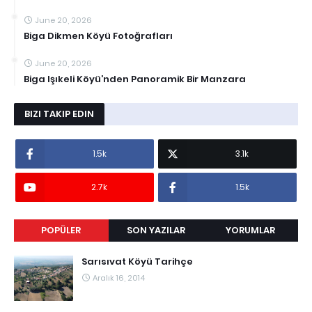
June 20, 2026
Biga Dikmen Köyü Fotoğrafları
June 20, 2026
Biga Işıkeli Köyü’nden Panoramik Bir Manzara
BIZI TAKIP EDIN
1.5k
3.1k
2.7k
1.5k
POPÜLER
SON YAZILAR
YORUMLAR
Sarısıvat Köyü Tarihçe
Aralık 16, 2014