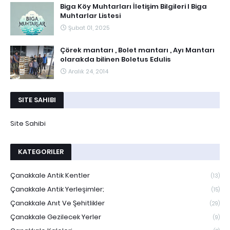
Biga Köy Muhtarları İletişim Bilgileri I Biga
Muhtarlar Listesi
Şubat 01, 2025
Çörek mantarı , Bolet mantarı , Ayı Mantarı
olarakda bilinen Boletus Edulis
Aralık 24, 2014
SITE SAHIBI
Site Sahibi
KATEGORILER
Çanakkale Antik Kentler
(13)
Çanakkale Antik Yerleşimler;
(15)
Çanakkale Anıt Ve Şehitlikler
(29)
Çanakkale Gezilecek Yerler
(9)