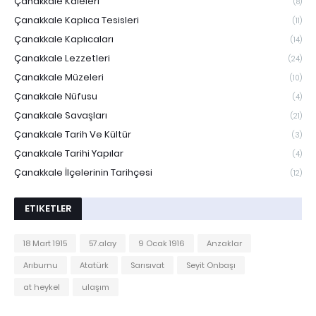
Çanakkale Kaleleri
(8)
Çanakkale Kaplıca Tesisleri
(11)
Çanakkale Kaplıcaları
(14)
Çanakkale Lezzetleri
(24)
Çanakkale Müzeleri
(10)
Çanakkale Nüfusu
(4)
Çanakkale Savaşları
(21)
Çanakkale Tarih Ve Kültür
(3)
Çanakkale Tarihi Yapılar
(4)
Çanakkale İlçelerinin Tarihçesi
(12)
ETIKETLER
18 Mart 1915
57.alay
9 Ocak 1916
Anzaklar
Arıburnu
Atatürk
Sarısıvat
Seyit Onbaşı
at heykel
ulaşım