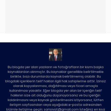
Bu blogda yer alan yazıların ve fotoğrafların bir kısmı başka
kaynaklardan alınmıştır. Bu kaynaklar genellikle belirtilmekle
birlikte, bazı durumlarda kaynak belirtilmemiş olabilir. Bu
blogdaki içeriklerin telif hakları ilgili hak sahiplerine aittir. İzinsiz
olarak kopyalanması, dağıtılması veya ticari amaçla
kullanılması yasaktır. Eğer blogda yer alan bir içeriğin telif
hakkının size ait olduğunu düşünüyorsanız ve bu içeriğin
kaldırılmasını veya kaynak gösterilmesini istiyorsanız, lütfen
iletişim sayfasından veya aşağıdaki e-posta adresinden
bizimle iletişime geçin: sarisivat@gmail.com İsteğiniz en kısa