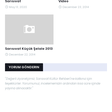
Sarısıvat
Video
May 13, 2020
December 23, 2014
Sarısıvat Küçük Şelale 2013
December 22, 2014
YORUM GÖNDERIN
"Değerli ziyaretçimiz; Sarısıvat Kültür Rehberi'ne katkınız için
teşekkürler. Yorumunuz, incelememizin ardından kısa süre içinde
yayına alınacaktır."