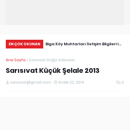
Tarihçe
Biga Köy Muhtarları İletişim Bilgileri I
Çö
EN ÇOK OKUNAN
Biga Muhtarlar Listesi
Ma
Ana Sayfa
Sarısıvat Doğa Videoları
Ed
Sarısıvat Küçük Şelale 2013
sarisivat@gmail.com
Aralık 22, 2014
0