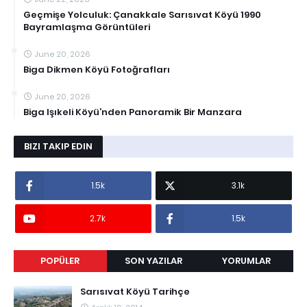
Geçmişe Yolculuk: Çanakkale Sarısıvat Köyü 1990
Bayramlaşma Görüntüleri
June 20, 2026
Biga Dikmen Köyü Fotoğrafları
June 20, 2026
Biga Işıkeli Köyü’nden Panoramik Bir Manzara
BIZI TAKIP EDIN
1.5k
3.1k
2.7k
1.5k
POPÜLER
SON YAZILAR
YORUMLAR
Sarısıvat Köyü Tarihçe