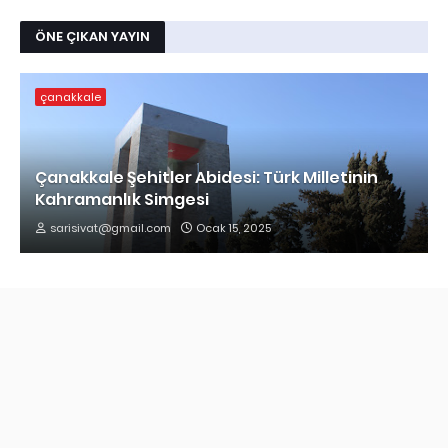
ÖNE ÇIKAN YAYIN
çanakkale
Çanakkale Şehitler Abidesi: Türk Milletinin
Kahramanlık Simgesi
sarisivat@gmail.com
Ocak 15, 2025