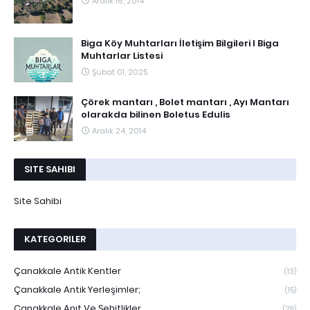
Aralık 16, 2014
Biga Köy Muhtarları İletişim Bilgileri I Biga
Muhtarlar Listesi
Şubat 01, 2025
Çörek mantarı , Bolet mantarı , Ayı Mantarı
olarakda bilinen Boletus Edulis
Aralık 24, 2014
SITE SAHIBI
Site Sahibi
KATEGORILER
Çanakkale Antik Kentler
(13)
Çanakkale Antik Yerleşimler;
(15)
Çanakkale Anıt Ve Şehitlikler
(29)