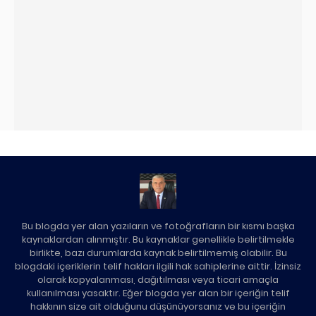
Bu blogda yer alan yazıların ve fotoğrafların bir kısmı başka
kaynaklardan alınmıştır. Bu kaynaklar genellikle belirtilmekle
birlikte, bazı durumlarda kaynak belirtilmemiş olabilir. Bu
blogdaki içeriklerin telif hakları ilgili hak sahiplerine aittir. İzinsiz
olarak kopyalanması, dağıtılması veya ticari amaçla
kullanılması yasaktır. Eğer blogda yer alan bir içeriğin telif
hakkının size ait olduğunu düşünüyorsanız ve bu içeriğin