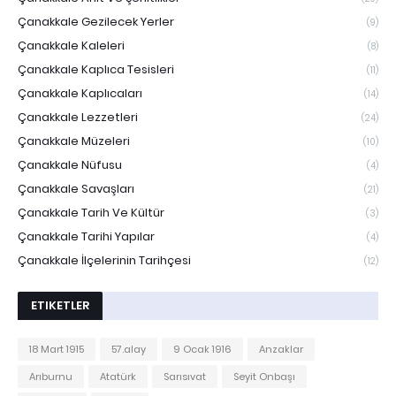
Çanakkale Gezilecek Yerler
(9)
Çanakkale Kaleleri
(8)
Çanakkale Kaplıca Tesisleri
(11)
Çanakkale Kaplıcaları
(14)
Çanakkale Lezzetleri
(24)
Çanakkale Müzeleri
(10)
Çanakkale Nüfusu
(4)
Çanakkale Savaşları
(21)
Çanakkale Tarih Ve Kültür
(3)
Çanakkale Tarihi Yapılar
(4)
Çanakkale İlçelerinin Tarihçesi
(12)
ETIKETLER
18 Mart 1915
57.alay
9 Ocak 1916
Anzaklar
Arıburnu
Atatürk
Sarısıvat
Seyit Onbaşı