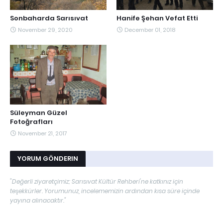
Sonbaharda Sarısıvat
Hanife Şehan Vefat Etti
November 29, 2020
December 01, 2018
Süleyman Güzel
Fotoğrafları
November 21, 2017
YORUM GÖNDERIN
"Değerli ziyaretçimiz; Sarısıvat Kültür Rehberi'ne katkınız için
teşekkürler. Yorumunuz, incelememizin ardından kısa süre içinde
yayına alınacaktır."