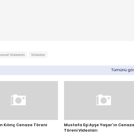
ısıvat Videoları
Videolar
Tümünü gö
n Kılınç Cenaze Töreni
Mustafa Eşi Ayşe Yaşar'ın Cenaz
Töreni Videoları