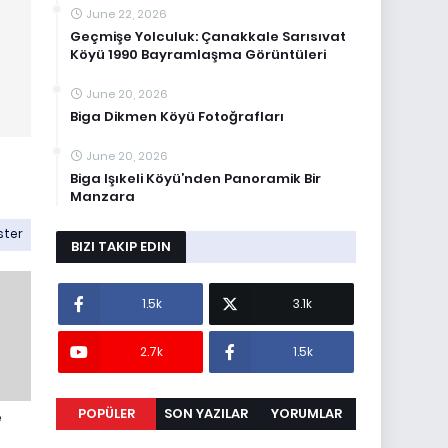
June 22, 2026
Geçmişe Yolculuk: Çanakkale Sarısıvat
Köyü 1990 Bayramlaşma Görüntüleri
June 20, 2026
Biga Dikmen Köyü Fotoğrafları
June 20, 2026
Biga Işıkeli Köyü’nden Panoramik Bir
Manzara
ster
BIZI TAKIP EDIN
1.5k
3.1k
2.7k
1.5k
POPÜLER
SON YAZILAR
YORUMLAR
e