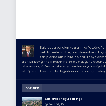
Bu blogda yer alan yazıların ve fotoğrafları
belirtilmekle birlikte, bazı durumlarda kaynak 
sahiplerine aittir. İzinsiz olarak kopyalanm
alan bir içeriğin telif hakkının size ait olduğunu düşün
istiyorsanız, lütfen iletişim sayfasından veya aşağıda
İsteğiniz en kısa sürede değerlendirilecek ve gerekli i
POPULER
Sarısıvat Köyü Tarihçe
Aralık 16, 2014