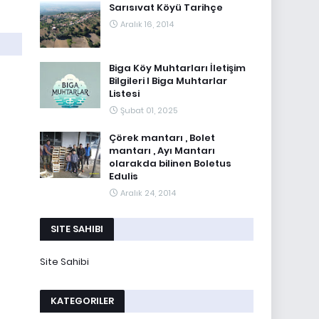
Sarısıvat Köyü Tarihçe
Aralık 16, 2014
Biga Köy Muhtarları İletişim
Bilgileri I Biga Muhtarlar
Listesi
Şubat 01, 2025
Çörek mantarı , Bolet
mantarı , Ayı Mantarı
olarakda bilinen Boletus
Edulis
Aralık 24, 2014
SITE SAHIBI
Site Sahibi
KATEGORILER