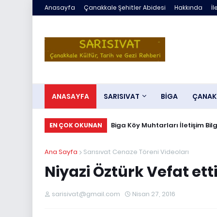
Anasayfa
Çanakkale Şehitler Abidesi
Hakkında
İl
ANASAYFA
SARISIVAT
BİGA
ÇANAK
Biga Köy Muhtarları İletişim Bilg
EN ÇOK OKUNAN
Ana Sayfa
Sarısıvat Cenaze Töreni Videoları
Niyazi Öztürk Vefat ett
sarisivat@gmail.com
Nisan 27, 2016