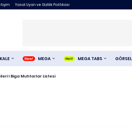
etişim
Yasal Uyarı ve Gizlilik Politikası
KALE
MEGA
MEGA TABS
GÖRSEL
ileri I Biga Muhtarlar Listesi
i