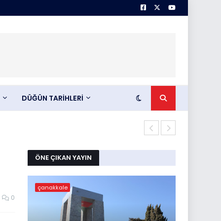
DÜĞÜN TARİHLERİ
Çörek mantarı
ÖNE ÇIKAN YAYIN
çanakkale
0