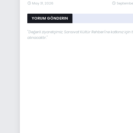
May 31, 2026
September
YORUM GÖNDERIN
"Değerli ziyaretçimiz; Sarısıvat Kültür Rehberi'ne katkınız i
alınacaktır."