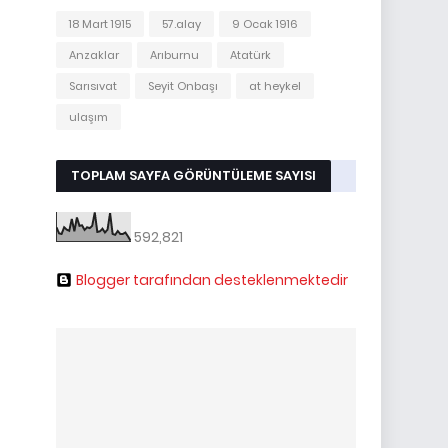
18 Mart 1915
57.alay
9 Ocak 1916
Anzaklar
Arıburnu
Atatürk
Sarısıvat
Seyit Onbaşı
at heykel
ulaşım
TOPLAM SAYFA GÖRÜNTÜLEME SAYISI
592,821
Blogger tarafından desteklenmektedir