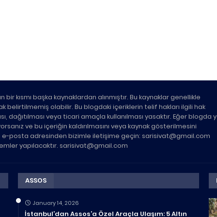
n bir kısmı başka kaynaklardan alınmıştır. Bu kaynaklar genellikle
belirtilmemiş olabilir. Bu blogdaki içeriklerin telif hakları ilgili hak
ası, dağıtılması veya ticari amaçla kullanılması yasaktır. Eğer blogda 
üyorsanız ve bu içeriğin kaldırılmasını veya kaynak gösterilmesini
ki e-posta adresinden bizimle iletişime geçin: sarisivat@gmail.com
şlemler yapılacaktır. sarisivat@gmail.com
ASSOS
January 14, 2026
İstanbul’dan Assos’a Özel Araçla Ulaşım: 5 Altın