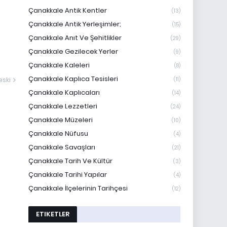
Çanakkale Antik Kentler
(13)
Çanakkale Antik Yerleşimler;
(15)
Çanakkale Anıt Ve Şehitlikler
(29)
Çanakkale Gezilecek Yerler
(9)
Çanakkale Kaleleri
(8)
Çanakkale Kaplıca Tesisleri
ski
(11)
Çanakkale Kaplıcaları
(14)
Çanakkale Lezzetleri
(24)
Çanakkale Müzeleri
(10)
Çanakkale Nüfusu
(4)
Çanakkale Savaşları
(21)
Çanakkale Tarih Ve Kültür
(3)
Çanakkale Tarihi Yapılar
(4)
Çanakkale İlçelerinin Tarihçesi
(12)
ETIKETLER