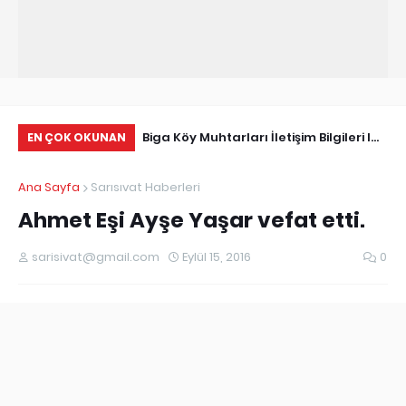
Tarihçe
Biga Köy Muhtarları İletişim Bilgileri I
Çö
EN ÇOK OKUNAN
Biga Muhtarlar Listesi
Ma
Ana Sayfa
Sarısıvat Haberleri
Ed
Ahmet Eşi Ayşe Yaşar vefat etti.
sarisivat@gmail.com
Eylül 15, 2016
0