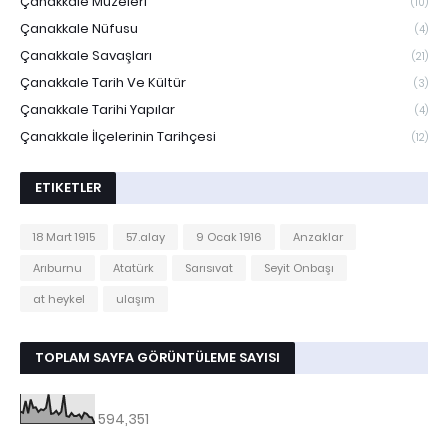
Çanakkale Müzeleri
(10)
Çanakkale Nüfusu
(4)
Çanakkale Savaşları
(21)
Çanakkale Tarih Ve Kültür
(3)
Çanakkale Tarihi Yapılar
(4)
Çanakkale İlçelerinin Tarihçesi
(12)
ETIKETLER
18 Mart 1915
57.alay
9 Ocak 1916
Anzaklar
Arıburnu
Atatürk
Sarısıvat
Seyit Onbaşı
at heykel
ulaşım
TOPLAM SAYFA GÖRÜNTÜLEME SAYISI
594,351