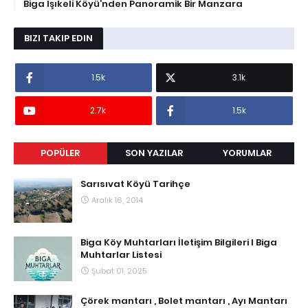
Biga Işıkeli Köyü’nden Panoramik Bir Manzara
BIZI TAKIP EDIN
1.5k
3.1k
2.7k
1.5k
POPÜLER
SON YAZILAR
YORUMLAR
Sarısıvat Köyü Tarihçe
Aralık 16, 2014
Biga Köy Muhtarları İletişim Bilgileri I Biga
Muhtarlar Listesi
Şubat 01, 2025
Çörek mantarı , Bolet mantarı , Ayı Mantarı