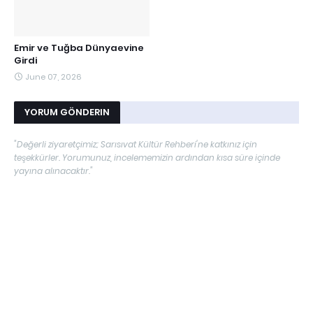
Emir ve Tuğba Dünyaevine
Girdi
June 07, 2026
YORUM GÖNDERIN
"Değerli ziyaretçimiz; Sarısıvat Kültür Rehberi'ne katkınız için
teşekkürler. Yorumunuz, incelememizin ardından kısa süre içinde
yayına alınacaktır."