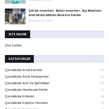
Şubat 01, 2025
Çörek mantarı , Bolet mantarı , Ayı Mantarı
olarakda bilinen Boletus Edulis
Aralık 24, 2014
SITE SAHIBI
Site Sahibi
KATEGORILER
Çanakkale Antik Kentler
(13)
Çanakkale Antik Yerleşimler;
(15)
Çanakkale Anıt Ve Şehitlikler
(29)
Çanakkale Gezilecek Yerler
(9)
Çanakkale Kaleleri
(8)
Çanakkale Kaplıca Tesisleri
(11)