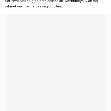
Sarısıvat Mezarlığına defn edilecektir. Merhumeye Allah'tan
rahmet yakınlarına baş sağlığı dileriz