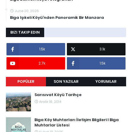
June 20, 2026
Biga Işıkeli Köyü’nden Panoramik Bir Manzara
BIZI TAKIP EDIN
1.5k
3.1k
2.7k
1.5k
POPÜLER
SON YAZILAR
YORUMLAR
Sarısıvat Köyü Tarihçe
Aralık 16, 2014
Biga Köy Muhtarları İletişim Bilgileri I Biga
Muhtarlar Listesi