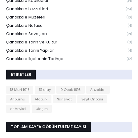
Çanakkale Kaplıcaları
(14)
Çanakkale Lezzetleri
(24)
Çanakkale Müzeleri
(10)
Çanakkale Nüfusu
(4)
Çanakkale Savaşları
(21)
Çanakkale Tarih Ve Kültür
(3)
Çanakkale Tarihi Yapılar
(4)
Çanakkale İlçelerinin Tarihçesi
(12)
ETIKETLER
18 Mart 1915
57.alay
9 Ocak 1916
Anzaklar
Arıburnu
Atatürk
Sarısıvat
Seyit Onbaşı
at heykel
ulaşım
TOPLAM SAYFA GÖRÜNTÜLEME SAYISI