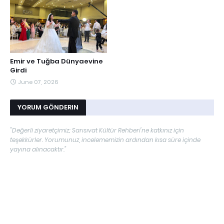
Emir ve Tuğba Dünyaevine
Girdi
June 07, 2026
YORUM GÖNDERIN
"Değerli ziyaretçimiz; Sarısıvat Kültür Rehberi'ne katkınız için
teşekkürler. Yorumunuz, incelememizin ardından kısa süre içinde
yayına alınacaktır."