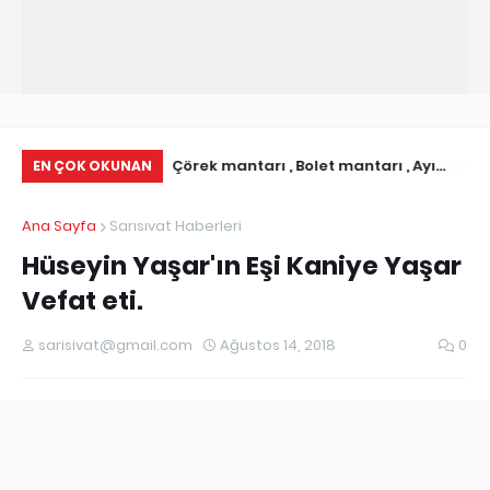
ı İletişim Bilgileri I
Çörek mantarı , Bolet mantarı , Ayı
Ab
EN ÇOK OKUNAN
istesi
Mantarı olarakda bilinen Boletus
Ni
Ana Sayfa
Sarısıvat Haberleri
Edulis
Hüseyin Yaşar'ın Eşi Kaniye Yaşar
Vefat eti.
sarisivat@gmail.com
Ağustos 14, 2018
0