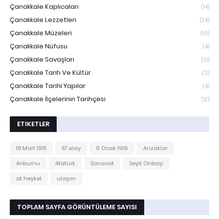
Çanakkale Kaplıcaları
(14)
Çanakkale Lezzetleri
(24)
Çanakkale Müzeleri
(10)
Çanakkale Nüfusu
(4)
Çanakkale Savaşları
(21)
Çanakkale Tarih Ve Kültür
(3)
Çanakkale Tarihi Yapılar
(4)
Çanakkale İlçelerinin Tarihçesi
(12)
ETIKETLER
18 Mart 1915
57.alay
9 Ocak 1916
Anzaklar
Arıburnu
Atatürk
Sarısıvat
Seyit Onbaşı
at heykel
ulaşım
TOPLAM SAYFA GÖRÜNTÜLEME SAYISI