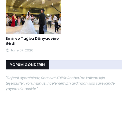
Emir ve Tuğba Dünyaevine
Girdi
June 07, 2026
YORUM GÖNDERIN
"Değerli ziyaretçimiz; Sarısıvat Kültür Rehberi'ne katkınız için
teşekkürler. Yorumunuz, incelememizin ardından kısa süre içinde
yayına alınacaktır."