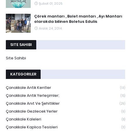
Şubat 01, 2025
Çörek mantarı , Bolet mantarı , Ayı Mantarı
olarakda bilinen Boletus Edulis
Aralık 24, 2014
SITE SAHIBI
Site Sahibi
KATEGORILER
Çanakkale Antik Kentler
(13)
Çanakkale Antik Yerleşimler;
(15)
Çanakkale Anıt Ve Şehitlikler
(29)
Çanakkale Gezilecek Yerler
(9)
Çanakkale Kaleleri
(8)
Çanakkale Kaplıca Tesisleri
(11)