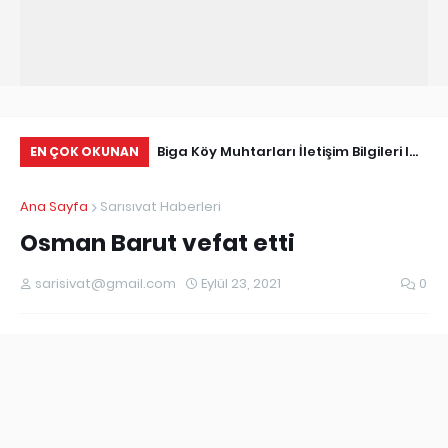
Tarihçe
Biga Köy Muhtarları İletişim Bilgileri I
Çö
EN ÇOK OKUNAN
Biga Muhtarlar Listesi
Ma
Ana Sayfa
Sarısıvat Haberleri
Ed
Osman Barut vefat etti
sarisivat@gmail.com
Eylül 23, 2021
0