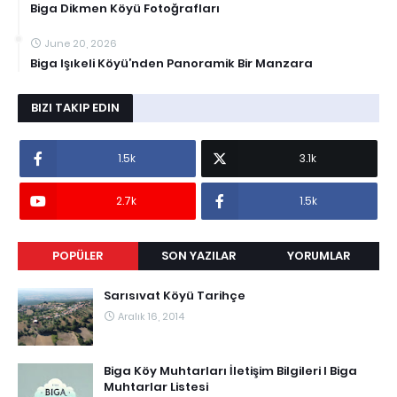
Biga Dikmen Köyü Fotoğrafları
June 20, 2026
Biga Işıkeli Köyü’nden Panoramik Bir Manzara
BIZI TAKIP EDIN
1.5k
3.1k
2.7k
1.5k
POPÜLER
SON YAZILAR
YORUMLAR
Sarısıvat Köyü Tarihçe
Aralık 16, 2014
Biga Köy Muhtarları İletişim Bilgileri I Biga
Muhtarlar Listesi