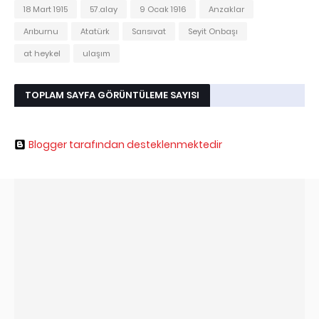
18 Mart 1915
57.alay
9 Ocak 1916
Anzaklar
Arıburnu
Atatürk
Sarısıvat
Seyit Onbaşı
at heykel
ulaşım
TOPLAM SAYFA GÖRÜNTÜLEME SAYISI
Blogger tarafından desteklenmektedir