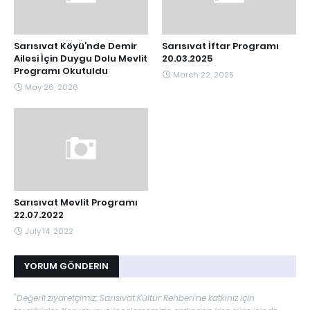
Sarısıvat Köyü’nde Demir
Sarısıvat İftar Programı
Ailesi İçin Duygu Dolu Mevlit
20.03.2025
Programı Okutuldu
March 22, 2025
May 26, 2026
Sarısıvat Mevlit Programı
22.07.2022
July 14, 2022
YORUM GÖNDERIN
"Değerli ziyaretçimiz; Sarısıvat Kültür Rehberi'ne katkınız için