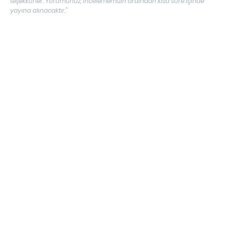
teşekkürler. Yorumunuz, incelememizin ardından kısa süre içinde
yayına alınacaktır."