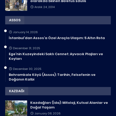
olarakda bilinen Boletus Edulis
Aralık 24, 2014
ASSOS
January 14, 2026
İstanbul’dan Assos’a Özel Araçla Ulaşım: 5 Altın Rota
December 31, 2025
Ege’nin Kuzeyindeki Saklı Cennet: Ayvacık Plajları ve
Koyları
December 30, 2025
Behramkale Köyü (Assos): Tarihin, Felsefenin ve
Doğanın Kalbi
KAZDAĞI
Kazdağları (İda): Mitoloji, Kutsal Alanlar ve
Doğal Yaşam
January 08, 2026