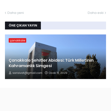
Daha yeni
Daha eski
ÖNE ÇIKAN YAYIN
çanakkale
Çanakkale Şehitler Abidesi: Türk Milletinin
Kahramanlık Simgesi
sarisivat@gmail.com
Ocak 15, 2025