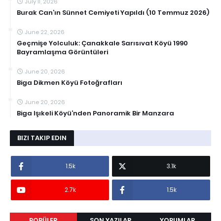
July 11, 2026
Burak Can’ın Sünnet Cemiyeti Yapıldı (10 Temmuz 2026)
June 22, 2026
Geçmişe Yolculuk: Çanakkale Sarısıvat Köyü 1990
Bayramlaşma Görüntüleri
June 20, 2026
Biga Dikmen Köyü Fotoğrafları
June 20, 2026
Biga Işıkeli Köyü’nden Panoramik Bir Manzara
BIZI TAKIP EDIN
1.5k
3.1k
2.7k
1.5k
POPÜLER
SON YAZILAR
YORUMLAR