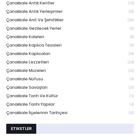
Çanakkale Antik Kentler
(13)
Çanakkale Antik Yerleşimler;
(15)
Çanakkale Anıt Ve Şehitlikler
(29)
Çanakkale Gezilecek Yerler
(9)
Çanakkale Kaleleri
(8)
Çanakkale Kaplıca Tesisleri
(11)
Çanakkale Kaplıcaları
(14)
Çanakkale Lezzetleri
(24)
Çanakkale Müzeleri
(10)
Çanakkale Nüfusu
(4)
Çanakkale Savaşları
(21)
Çanakkale Tarih Ve Kültür
(3)
Çanakkale Tarihi Yapılar
(4)
Çanakkale İlçelerinin Tarihçesi
(12)
ETIKETLER