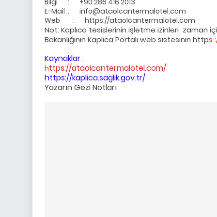
Bilgi
:
+90 286 416 2013
E-Mail
:
info@ataolcantermalotel.com
Web : https://ataolcantermalotel.com
Not: Kaplıca tesislerinin işletme izinleri zaman içind
Bakanlığının Kaplıca Portalı web sistesinin
http
s 
Kaynaklar :
ttps://ataolcantermalotel.com/
h
https://kaplica.saglik.gov.tr/
Yazarın Gezi Notları