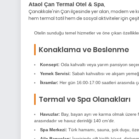
,
Ataol Çan Termal Otel & Spa
Çanakkale'nin Çan ilçesinde yer alan, modern ve ko
hem termal tatil hem de sosyal aktiviteler için çeşi
Otelin sunduğu temel hizmetler ve öne çıkan özellikler
Konaklama ve Beslenme
Konsept:
Oda kahvaltı veya yarım pansiyon seçen
Yemek Servisi:
Sabah kahvaltısı ve akşam yemeği 
İkramlar:
Her gün 16:00-17:00 saatleri arasında ça
Termal ve Spa Olanakları
Havuzlar:
Bay, bayan ayrı ve karma olmak üzere far
arasındadır ve havuz derinliği 140 cm’dir.
Spa Merkezi:
Türk hamamı, sauna, şok duşu, özel 
Aile Banyoları:
İçerisinde çift kişilik küvet, dinl