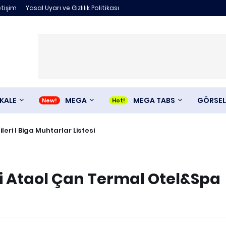
etişim
Yasal Uyarı ve Gizlilik Politikası
KALE
MEGA
MEGA TABS
GÖRSEL
ileri I Biga Muhtarlar Listesi
si Ataol Çan Termal Otel&Spa