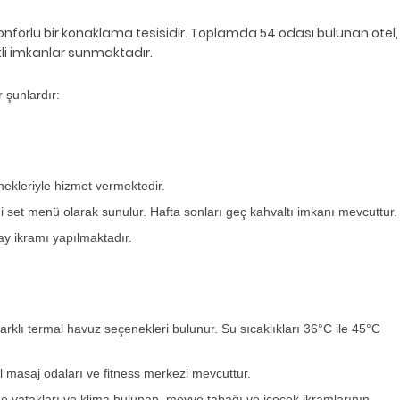
nforlu bir konaklama tesisidir. Toplamda 54 odası bulunan otel,
tli imkanlar sunmaktadır.
 şunlardır:
ekleriyle hizmet vermektedir.
set menü olarak sunulur. Hafta sonları geç kahvaltı imkanı mevcuttur.
y ikramı yapılmaktadır.
klı termal havuz seçenekleri bulunur. Su sıcaklıkları 36°C ile 45°C
masaj odaları ve fitness merkezi mevcuttur.
enme yatakları ve klima bulunan, meyve tabağı ve içecek ikramlarının