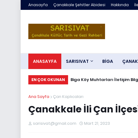
Anasayfa
Çanakkale Şehitler Abidesi
Hakkında
İl
ANASAYFA
SARISIVAT
BİGA
ÇANAK
Biga Köy Muhtarları İletişim Bilg
EN ÇOK OKUNAN
Ana Sayfa
Çan Kaplıcaları
Çanakkale İli Çan İlçe
sarisivat@gmail.com
Mart 21, 2023