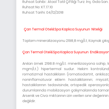
Ruhsat Sahibi : Ataol Tatil Çiftliği Turz. İnş. Gıda San. 
Ruhsat No: KT.17.10
Ruhsat Tarihi: 04/12/2018
Çan Termal Otel&Spa Kaplıca Suyunun Niteliği
Toplam mineralizasyonu 2198,8 mg/Lt, Kaynak çıkış 
Çan Termal Otel&Spa Kaplıca Suyu
nun Endikasyon B
Anılan örnek 2198.8 mg/Lt. minerilizasyona sahip, k
mgm/Lt.) hipertermal sudur. Hekim kontrolün
romatizmal hastalıkların (romatiodartrit, ankilozan
noninflamatuvar eklem hastalıklarının; miyoz
hastalıklarının tedavisinde, ortopedik operasyonla
durumlarında mobilizasyon çalışmalarında tamamlayı
Arsenik ve Civa miktarının izin verilen sınır değer
değildir.