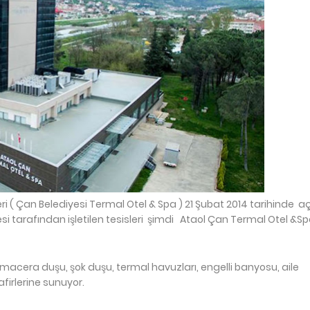
ri ( Çan Belediyesi Termal Otel & Spa ) 21 Şubat 2014 tarihinde aç
esi tarafından işletilen tesisleri şimdi Ataol Çan Termal Otel &S
acera duşu, şok duşu, termal havuzları, engelli banyosu, aile
firlerine sunuyor.