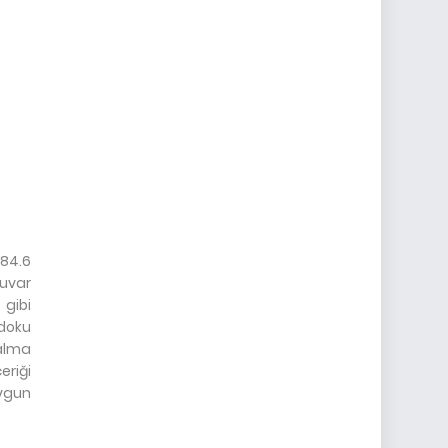
884.6
uvar
 gibi
doku
kalma
eriği
uygun