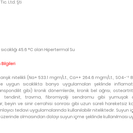
Tic. Ltd. Şti
sıcaklığı 45.6 °C olan Hipertermal Su
ilgileri
arışık nitelikli (Na+ 533.1 mgm/Lt., Ca++ 264.6 mgm/Lt., SO4-ˉ² 
de uygun sıcaklıkta banyo uygulamaları şeklinde inflamat
spondilit gibi) kronik dönemlerde, kronik bel ağrısı, osteartrit
it, tendinit, travma, fibromiyalji sendromu gibi yumuşak 
r, beyin ve sinir cerrahisi sonrası gibi uzun süreli hareketsiz 
cı tedavi uygulamalarında kullanılabilir niteliktedir. Suyun iç
inin üzerinde olmasından dolayı suyun içme şeklinde kullanılması 