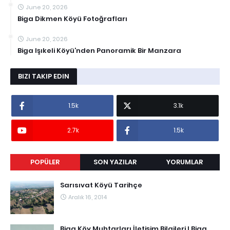
June 20, 2026
Biga Dikmen Köyü Fotoğrafları
June 20, 2026
Biga Işıkeli Köyü’nden Panoramik Bir Manzara
BIZI TAKIP EDIN
1.5k
3.1k
2.7k
1.5k
POPÜLER
SON YAZILAR
YORUMLAR
Sarısıvat Köyü Tarihçe
Aralık 16, 2014
Biga Köy Muhtarları İletişim Bilgileri I Biga