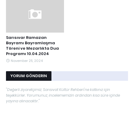
Sarısıvar Ramazan
Bayramı Bayramlaşma
Töreni ve Mezarlıkta Dua
Programı 10.04.2024
November 25, 2024
YORUM GÖNDERIN
"Değerli ziyaretçimiz; Sarısıvat Kültür Rehberi'ne katkınız için
teşekkürler. Yorumunuz, incelememizin ardından kısa süre içinde
yayına alınacaktır."