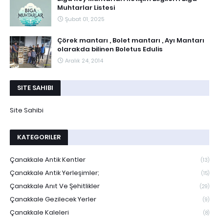
Muhtarlar Listesi
Şubat 01, 2025
Çörek mantarı , Bolet mantarı , Ayı Mantarı
olarakda bilinen Boletus Edulis
Aralık 24, 2014
SITE SAHIBI
Site Sahibi
KATEGORILER
Çanakkale Antik Kentler
(13)
Çanakkale Antik Yerleşimler;
(15)
Çanakkale Anıt Ve Şehitlikler
(29)
Çanakkale Gezilecek Yerler
(9)
Çanakkale Kaleleri
(8)