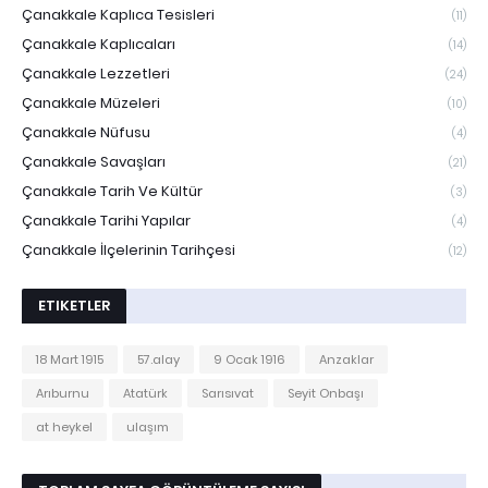
Çanakkale Kaplıca Tesisleri
(11)
Çanakkale Kaplıcaları
(14)
Çanakkale Lezzetleri
(24)
Çanakkale Müzeleri
(10)
Çanakkale Nüfusu
(4)
Çanakkale Savaşları
(21)
Çanakkale Tarih Ve Kültür
(3)
Çanakkale Tarihi Yapılar
(4)
Çanakkale İlçelerinin Tarihçesi
(12)
ETIKETLER
18 Mart 1915
57.alay
9 Ocak 1916
Anzaklar
Arıburnu
Atatürk
Sarısıvat
Seyit Onbaşı
at heykel
ulaşım