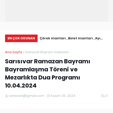
ı İletişim Bilgileri I
Çörek mantarı , Bolet mantarı , Ayı
Ab
EN ÇOK OKUNAN
istesi
Mantarı olarakda bilinen Boletus
Ni
Ana Sayfa
Sarısıvat Bayram Videoları
Edulis
Sarısıvar Ramazan Bayramı
Bayramlaşma Töreni ve
Mezarlıkta Dua Programı
10.04.2024
sarisivat@gmail.com
Kasım 25, 2024
0