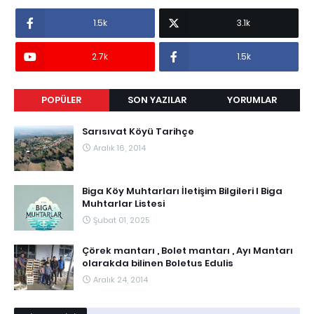
1.5k
3.1k
2.7k
1.5k
POPÜLER
SON YAZILAR
YORUMLAR
Sarısıvat Köyü Tarihçe
Aralık 16, 2014
Biga Köy Muhtarları İletişim Bilgileri I Biga
Muhtarlar Listesi
Şubat 01, 2025
Çörek mantarı , Bolet mantarı , Ayı Mantarı
olarakda bilinen Boletus Edulis
Aralık 24, 2014