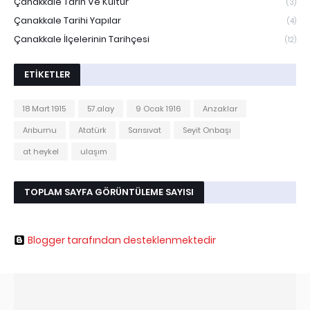
Çanakkale Tarih Ve Kültür
(3)
Çanakkale Tarihi Yapılar
(4)
Çanakkale İlçelerinin Tarihçesi
(12)
ETIKETLER
18 Mart 1915
57.alay
9 Ocak 1916
Anzaklar
Arıburnu
Atatürk
Sarısıvat
Seyit Onbaşı
at heykel
ulaşım
TOPLAM SAYFA GÖRÜNTÜLEME SAYISI
Blogger tarafından desteklenmektedir