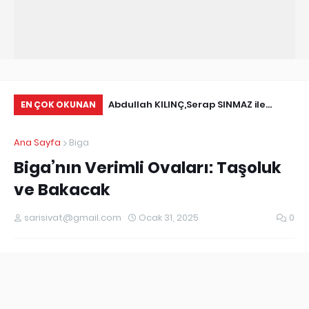
Bolet mantarı , Ayı
Abdullah KILINÇ,Serap SINMAZ ile
Rı
EN ÇOK OKUNAN
a bilinen Boletus
Nişanlandı
Ana Sayfa
Biga
Biga’nın Verimli Ovaları: Taşoluk
ve Bakacak
sarisivat@gmail.com
Ocak 31, 2025
0