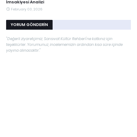
İmsakiyesi Analizi
February 03, 2026
YORUM GÖNDERIN
"Değerli ziyaretçimiz; Sarısıvat Kültür Rehberi'ne katkınız için
teşekkürler. Yorumunuz, incelememizin ardından kısa süre içinde
yayına alınacaktır."