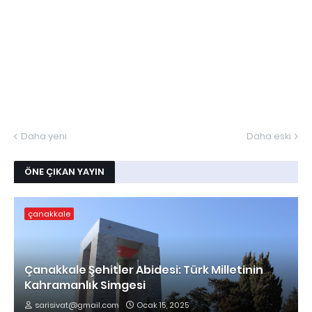
Daha yeni
Daha eski
ÖNE ÇIKAN YAYIN
çanakkale
Çanakkale Şehitler Abidesi: Türk Milletinin
Kahramanlık Simgesi
sarisivat@gmail.com
Ocak 15, 2025