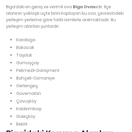
Biga’daki en geniş ve verimli ova
Biga Ovası
dır. İlçe
alanının yaklaşık üçte birini kaplayan bu ova, çevresindeki
yerleşim yerlerine göre farklı isimlerle anılmaktadır. Bu
yerleşim alanları şunlardır:
Karabiga
Bakacak
Taşoluk
Gümüşçay
Pekmezli-Danişment
Bahçeli-Osmaniye
Gerlengeç
Güvemalan
Çavuşköy
Kaldırımbaşı
Güleçköy
Bekirli