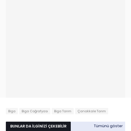
Biga
Biga Coğrafyası
Biga Tarım
Çanakkale Tarım
BUNLAR DA İLGINIZI ÇEKEBILIR
Tümünü göster