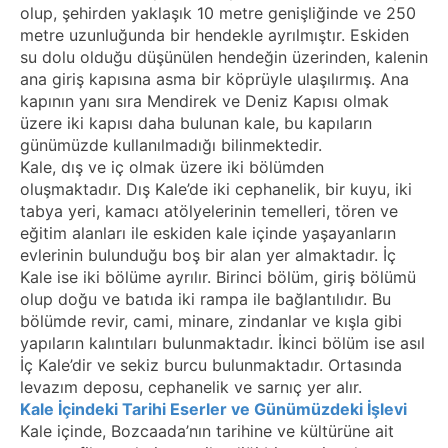
olup, şehirden yaklaşık 10 metre genişliğinde ve 250
metre uzunluğunda bir hendekle ayrılmıştır. Eskiden
su dolu olduğu düşünülen hendeğin üzerinden, kalenin
ana giriş kapısına asma bir köprüyle ulaşılırmış. Ana
kapının yanı sıra Mendirek ve Deniz Kapısı olmak
üzere iki kapısı daha bulunan kale, bu kapıların
günümüzde kullanılmadığı bilinmektedir.
Kale, dış ve iç olmak üzere iki bölümden
oluşmaktadır. Dış Kale’de iki cephanelik, bir kuyu, iki
tabya yeri, kamacı atölyelerinin temelleri, tören ve
eğitim alanları ile eskiden kale içinde yaşayanların
evlerinin bulunduğu boş bir alan yer almaktadır. İç
Kale ise iki bölüme ayrılır. Birinci bölüm, giriş bölümü
olup doğu ve batıda iki rampa ile bağlantılıdır. Bu
bölümde revir, cami, minare, zindanlar ve kışla gibi
yapıların kalıntıları bulunmaktadır. İkinci bölüm ise asıl
İç Kale’dir ve sekiz burcu bulunmaktadır. Ortasında
levazım deposu, cephanelik ve sarnıç yer alır.
Kale İçindeki Tarihi Eserler ve Günümüzdeki İşlevi
Kale içinde, Bozcaada’nın tarihine ve kültürüne ait