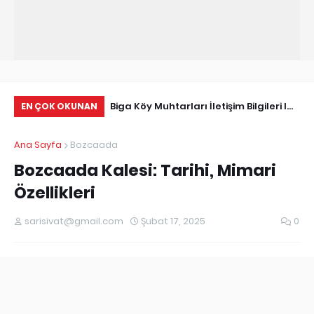
Tarihçe
Biga Köy Muhtarları İletişim Bilgileri I
Çö
EN ÇOK OKUNAN
Biga Muhtarlar Listesi
Ma
Ana Sayfa
Bozcaada
Ed
Bozcaada Kalesi: Tarihi, Mimari
Özellikleri
sarisivat@gmail.com
Şubat 17, 2025
0