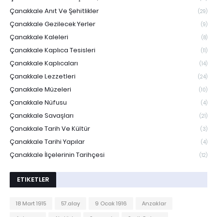
Çanakkale Anıt Ve Şehitlikler
(29)
Çanakkale Gezilecek Yerler
(9)
Çanakkale Kaleleri
(8)
Çanakkale Kaplıca Tesisleri
(11)
Çanakkale Kaplıcaları
(14)
Çanakkale Lezzetleri
(24)
Çanakkale Müzeleri
(10)
Çanakkale Nüfusu
(4)
Çanakkale Savaşları
(21)
Çanakkale Tarih Ve Kültür
(3)
Çanakkale Tarihi Yapılar
(4)
Çanakkale İlçelerinin Tarihçesi
(12)
ETIKETLER
18 Mart 1915
57.alay
9 Ocak 1916
Anzaklar