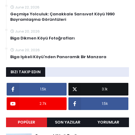
June 22, 2026
Geçmişe Yolculuk: Çanakkale Sarısıvat Köyü 1990
Bayramlaşma Görüntüleri
June 20, 2026
Biga Dikmen Köyü Fotoğrafları
June 20, 2026
Biga Işıkeli Köyü’nden Panoramik Bir Manzara
BIZI TAKIP EDIN
1.5k
3.1k
2.7k
1.5k
POPÜLER
SON YAZILAR
YORUMLAR