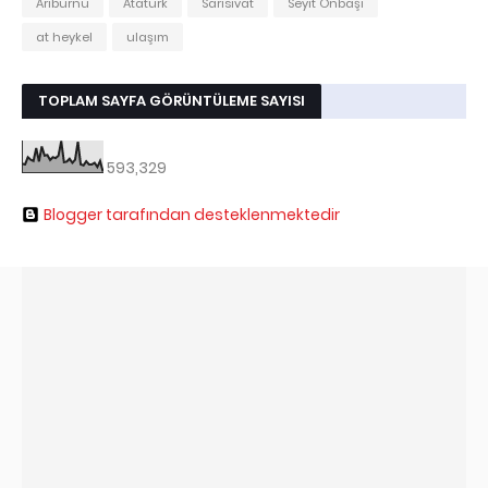
Arıburnu
Atatürk
Sarısıvat
Seyit Onbaşı
at heykel
ulaşım
TOPLAM SAYFA GÖRÜNTÜLEME SAYISI
593,329
Blogger tarafından desteklenmektedir