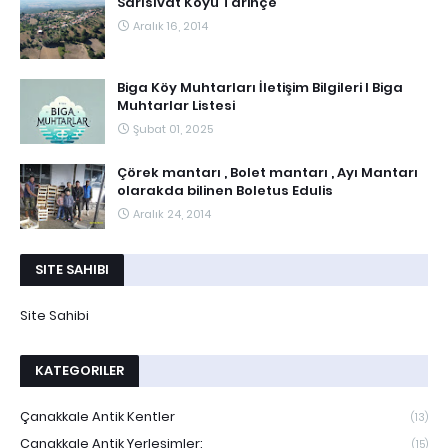
Sarısıvat Köyü Tarihçe
Aralık 16, 2014
Biga Köy Muhtarları İletişim Bilgileri I Biga
Muhtarlar Listesi
Şubat 01, 2025
Çörek mantarı , Bolet mantarı , Ayı Mantarı
olarakda bilinen Boletus Edulis
Aralık 24, 2014
SITE SAHIBI
Site Sahibi
KATEGORILER
Çanakkale Antik Kentler
(13)
Çanakkale Antik Yerleşimler;
(15)