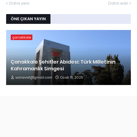
Daha yeni
Daha eski
ÖNE ÇIKAN YAYIN
çanakkale
Çanakkale Şehitler Abidesi: Türk Milletinin
Kahramanlık Simgesi
sarisivat@gmail.com
Ocak 15, 2025