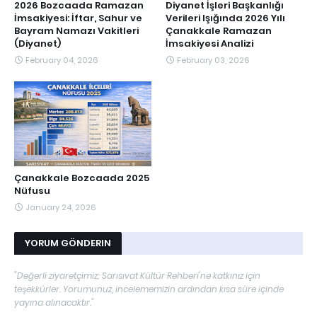
2026 Bozcaada Ramazan
Diyanet İşleri Başkanlığı
İmsakiyesi: İftar, Sahur ve
Verileri Işığında 2026 Yılı
Bayram Namazı Vakitleri
Çanakkale Ramazan
(Diyanet)
İmsakiyesi Analizi
February 04, 2026
February 03, 2026
Çanakkale Bozcaada 2025
Nüfusu
January 24, 2026
YORUM GÖNDERIN
"Değerli ziyaretçimiz; Sarısıvat Kültür Rehberi'ne katkınız için
teşekkürler. Yorumunuz, incelememizin ardından kısa süre içinde
yayına alınacaktır."