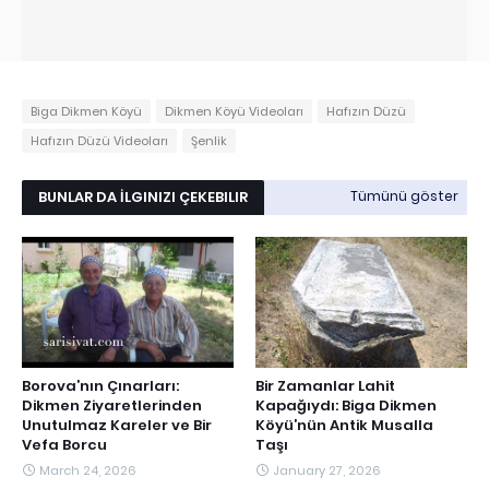
Biga Dikmen Köyü
Dikmen Köyü Videoları
Hafızın Düzü
Hafızın Düzü Videoları
Şenlik
BUNLAR DA İLGINIZI ÇEKEBILIR
Tümünü göster
Borova’nın Çınarları:
Bir Zamanlar Lahit
Dikmen Ziyaretlerinden
Kapağıydı: Biga Dikmen
Unutulmaz Kareler ve Bir
Köyü’nün Antik Musalla
Vefa Borcu
Taşı
March 24, 2026
January 27, 2026