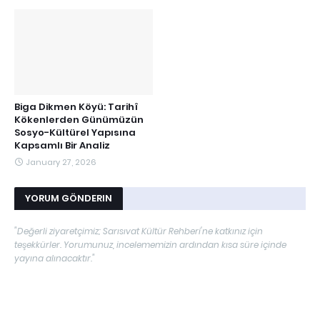
Biga Dikmen Köyü: Tarihî
Kökenlerden Günümüzün
Sosyo-Kültürel Yapısına
Kapsamlı Bir Analiz
January 27, 2026
YORUM GÖNDERIN
"Değerli ziyaretçimiz; Sarısıvat Kültür Rehberi'ne katkınız için
teşekkürler. Yorumunuz, incelememizin ardından kısa süre içinde
yayına alınacaktır."