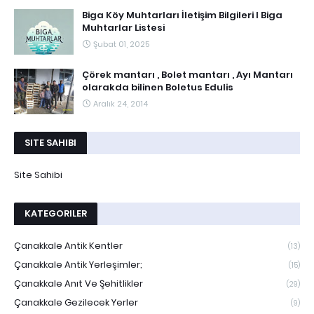
Biga Köy Muhtarları İletişim Bilgileri I Biga
Muhtarlar Listesi
Şubat 01, 2025
Çörek mantarı , Bolet mantarı , Ayı Mantarı
olarakda bilinen Boletus Edulis
Aralık 24, 2014
SITE SAHIBI
Site Sahibi
KATEGORILER
Çanakkale Antik Kentler
(13)
Çanakkale Antik Yerleşimler;
(15)
Çanakkale Anıt Ve Şehitlikler
(29)
Çanakkale Gezilecek Yerler
(9)