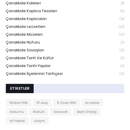
Çanakkale Kaleleri
(8)
Çanakkale Kaplıca Tesisleri
(11)
Çanakkale Kaplıcaları
(14)
Çanakkale Lezzetleri
(24)
Çanakkale Müzeleri
(10)
Çanakkale Nüfusu
(4)
Çanakkale Savaşları
(21)
Çanakkale Tarih Ve Kültür
(3)
Çanakkale Tarihi Yapılar
(4)
Çanakkale İlçelerinin Tarihçesi
(12)
ETIKETLER
18 Mart 1915
57.alay
9 Ocak 1916
Anzaklar
Arıburnu
Atatürk
Sarısıvat
Seyit Onbaşı
at heykel
ulaşım