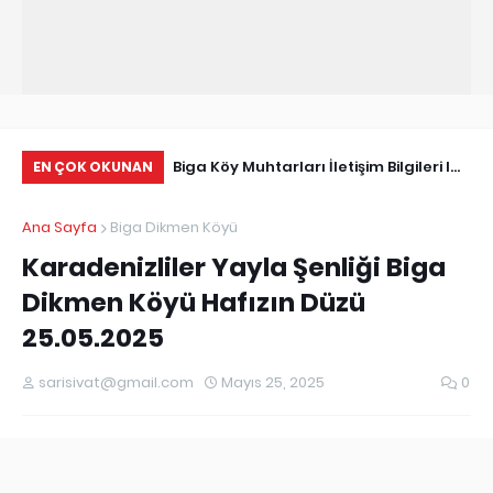
Tarihçe
Biga Köy Muhtarları İletişim Bilgileri I
Çö
EN ÇOK OKUNAN
Biga Muhtarlar Listesi
Ma
Ana Sayfa
Biga Dikmen Köyü
Ed
Karadenizliler Yayla Şenliği Biga
Dikmen Köyü Hafızın Düzü
25.05.2025
sarisivat@gmail.com
Mayıs 25, 2025
0