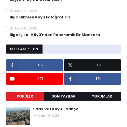
June 20, 2026
Biga Dikmen Köyü Fotoğrafları
June 20, 2026
Biga Işıkeli Köyü’nden Panoramik Bir Manzara
BIZI TAKIP EDIN
1.5k
3.1k
2.7k
1.5k
POPÜLER
SON YAZILAR
YORUMLAR
Sarısıvat Köyü Tarihçe
Aralık 16, 2014