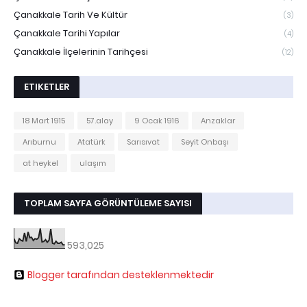
Çanakkale Tarih Ve Kültür
(3)
Çanakkale Tarihi Yapılar
(4)
Çanakkale İlçelerinin Tarihçesi
(12)
ETIKETLER
18 Mart 1915
57.alay
9 Ocak 1916
Anzaklar
Arıburnu
Atatürk
Sarısıvat
Seyit Onbaşı
at heykel
ulaşım
TOPLAM SAYFA GÖRÜNTÜLEME SAYISI
593,025
Blogger tarafından desteklenmektedir