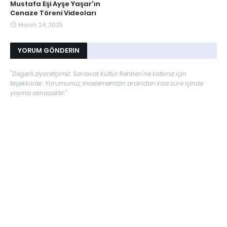
Mustafa Eşi Ayşe Yaşar'ın
Cenaze Töreni Videoları
March 24, 2025
YORUM GÖNDERIN
"Değerli ziyaretçimiz; Sarısıvat Kültür Rehberi'ne katkınız için
teşekkürler. Yorumunuz, incelememizin ardından kısa süre içinde
yayına alınacaktır."