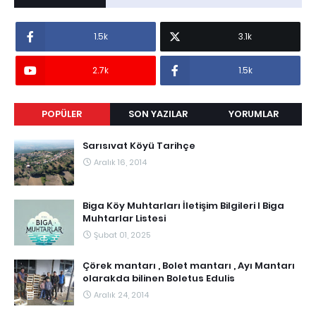
1.5k
3.1k
2.7k
1.5k
POPÜLER
SON YAZILAR
YORUMLAR
Sarısıvat Köyü Tarihçe
Aralık 16, 2014
Biga Köy Muhtarları İletişim Bilgileri I Biga
Muhtarlar Listesi
Şubat 01, 2025
Çörek mantarı , Bolet mantarı , Ayı Mantarı
olarakda bilinen Boletus Edulis
Aralık 24, 2014