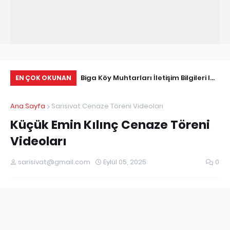
Tarihçe
Biga Köy Muhtarları İletişim Bilgileri I
Çö
EN ÇOK OKUNAN
Biga Muhtarlar Listesi
Ma
Ana Sayfa
Sarısıvat Cenaze Töreni Videoları
Ed
Küçük Emin Kılınç Cenaze Töreni
Videoları
sarisivat@gmail.com
Eylül 05, 2025
0