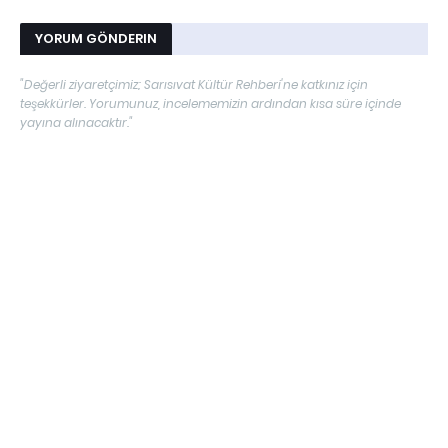
YORUM GÖNDERIN
"Değerli ziyaretçimiz; Sarısıvat Kültür Rehberi'ne katkınız için
teşekkürler. Yorumunuz, incelememizin ardından kısa süre içinde
yayına alınacaktır."