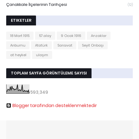
Çanakkale İlçelerinin Tarihçesi
(12)
ETIKETLER
18 Mart 1915
57.alay
9 Ocak 1916
Anzaklar
Arıburnu
Atatürk
Sarısıvat
Seyit Onbaşı
at heykel
ulaşım
TOPLAM SAYFA GÖRÜNTÜLEME SAYISI
593,349
Blogger tarafından desteklenmektedir