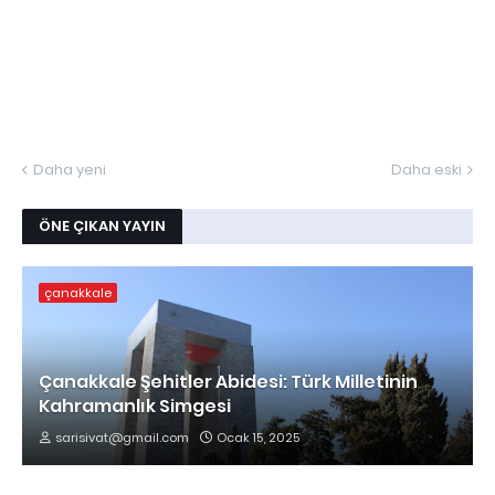
Daha yeni
Daha eski
ÖNE ÇIKAN YAYIN
çanakkale
Çanakkale Şehitler Abidesi: Türk Milletinin
Kahramanlık Simgesi
sarisivat@gmail.com
Ocak 15, 2025