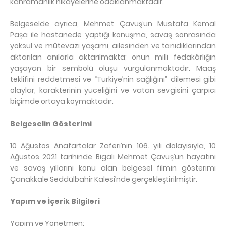
kahramanlık hikâyelerine odaklanmaktadır.
Belgeselde ayrıca, Mehmet Çavuş’un Mustafa Kemal
Paşa ile hastanede yaptığı konuşma, savaş sonrasında
yoksul ve mütevazı yaşamı, ailesinden ve tanıdıklarından
aktarılan anılarla aktarılmakta; onun milli fedakârlığın
yaşayan bir sembolü oluşu vurgulanmaktadır. Maaş
teklifini reddetmesi ve “Türkiye’nin sağlığını” dilemesi gibi
olaylar, karakterinin yüceliğini ve vatan sevgisini çarpıcı
biçimde ortaya koymaktadır.
Belgeselin Gösterimi
10 Ağustos Anafartalar Zaferi’nin 106. yılı dolayısıyla, 10
Ağustos 2021 tarihinde Bigalı Mehmet Çavuş’un hayatını
ve savaş yıllarını konu alan belgesel filmin gösterimi
Çanakkale Seddülbahir Kalesi’nde gerçekleştirilmiştir.
Yapım ve İçerik Bilgileri
Yapım ve Yönetmen: