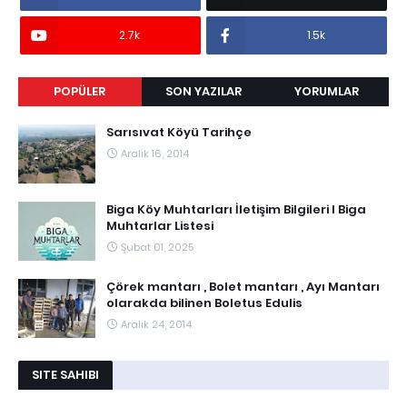
2.7k
1.5k
POPÜLER
SON YAZILAR
YORUMLAR
Sarısıvat Köyü Tarihçe
Aralık 16, 2014
Biga Köy Muhtarları İletişim Bilgileri I Biga
Muhtarlar Listesi
Şubat 01, 2025
Çörek mantarı , Bolet mantarı , Ayı Mantarı
olarakda bilinen Boletus Edulis
Aralık 24, 2014
SITE SAHIBI