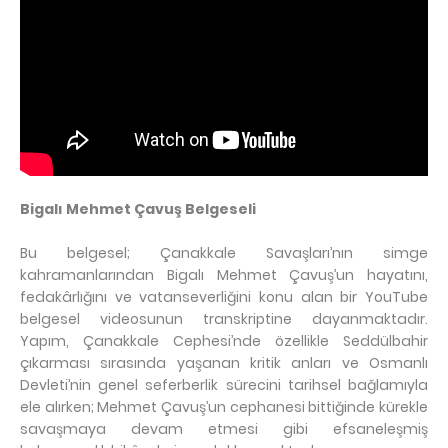
Bigalı Mehmet Çavuş Belgeseli
Bu belgesel; Çanakkale Savaşları’nın simge
kahramanlarından Bigalı Mehmet Çavuş’un hayatını,
fedakârlığını ve vatanseverliğini konu alan bir YouTube
belgesel videosunun transkriptine dayanmaktadır.
Yapım, Çanakkale Cephesi’nde özellikle Seddülbahir
çıkarması sırasında yaşanan kritik anları ve Osmanlı
Devleti’nin genel seferberlik sürecini tarihsel bağlamıyla
ele alırken; Mehmet Çavuş’un cephanesi bittiğinde kürekle
savaşmaya devam etmesi gibi efsaneleşmiş