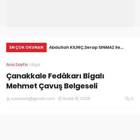
Bolet mantarı , Ayı
Abdullah KILINÇ,Serap SINMAZ ile
Rı
EN ÇOK OKUNAN
a bilinen Boletus
Nişanlandı
Ana Sayfa
Biga
Çanakkale Fedâkarı Bigalı
Mehmet Çavuş Belgeseli
sarisivat@gmail.com
Aralık 15, 2025
0