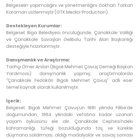
Belgeselin yapımcılığını ve yönetmenliğini Gökhan Tarkan
Karaman üstlenmiştir (GTK Media-Production).
Destekleyen Kurumlar:
Belgesel; Biga Belediyesi öncülüğünde, Çanakkale Valiliği
ve Çanakkale Savaşları Gelibolu Tarihi Alan Başkanlığı
desteğiyle hazırlanmıştır.
Danışmanlık ve Araştırma:
Tarihçi Ömer Arslan (Bigalı Mehmet Çavuş Derneği Başkan
Yardımcısı) danışmanlık yapmış; araştırmalarda
“Çanakkale Fedakârı Bigalı Mehmet Çavuş” adlı eser
temel kaynak olarak kullanılmıştır.
İçerik:
Belgesel; Bigalı Mehmet Çavuş’un 1881 yılında Filibe’de
doğumundan, 1964 yılındaki vefatına kadar uzanan
yaşam öyküsünü ele alır. Çanakkale Cephesi’ndeki
kahramanlığı, tüfeği bozulduğunda taş ve kürekle
düşmana saldırması, aldığı madalyalar ve savaş sonrası