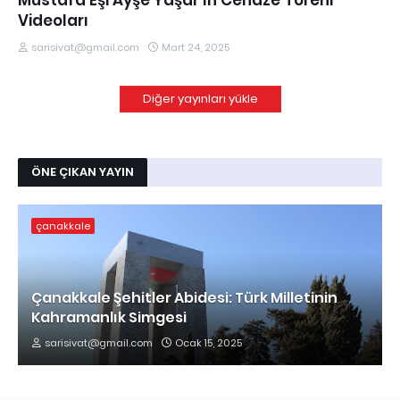
Mustafa Eşi Ayşe Yaşar'ın Cenaze Töreni
Videoları
sarisivat@gmail.com
Mart 24, 2025
Diğer yayınları yükle
ÖNE ÇIKAN YAYIN
çanakkale
Çanakkale Şehitler Abidesi: Türk Milletinin
Kahramanlık Simgesi
sarisivat@gmail.com
Ocak 15, 2025