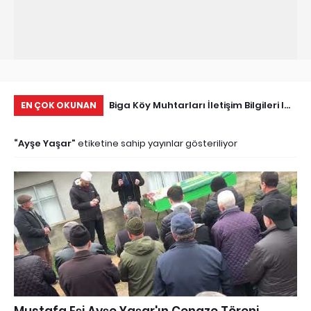
Tarihçe
Biga Köy Muhtarları İletişim Bilgileri I
Çö
EN ÇOK OKUNAN
Biga Muhtarlar Listesi
Ma
Ayşe Yaşar
etiketine sahip yayınlar gösteriliyor
Ed