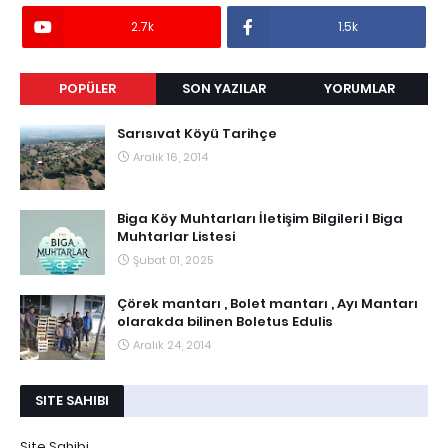
2.7k
1.5k
POPÜLER
SON YAZILAR
YORUMLAR
Sarısıvat Köyü Tarihçe
Aralık 16, 2014
Biga Köy Muhtarları İletişim Bilgileri I Biga
Muhtarlar Listesi
Şubat 01, 2025
Çörek mantarı , Bolet mantarı , Ayı Mantarı
olarakda bilinen Boletus Edulis
Aralık 24, 2014
SITE SAHIBI
Site Sahibi