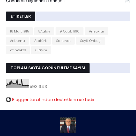
Çanakkale İlçelerinin Tarihçesi
(12)
ETIKETLER
18 Mart 1915
57.alay
9 Ocak 1916
Anzaklar
Arıburnu
Atatürk
Sarısıvat
Seyit Onbaşı
at heykel
ulaşım
TOPLAM SAYFA GÖRÜNTÜLEME SAYISI
593,643
Blogger tarafından desteklenmektedir