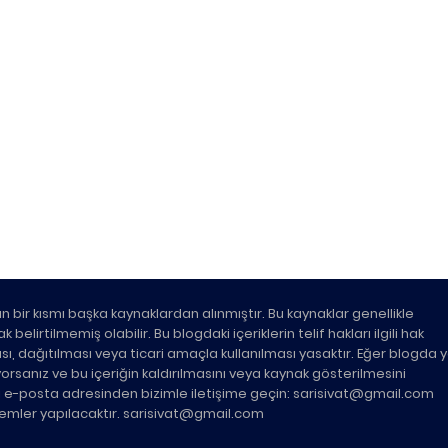
n bir kısmı başka kaynaklardan alınmıştır. Bu kaynaklar genellikle
belirtilmemiş olabilir. Bu blogdaki içeriklerin telif hakları ilgili hak
ası, dağıtılması veya ticari amaçla kullanılması yasaktır. Eğer blogda 
üyorsanız ve bu içeriğin kaldırılmasını veya kaynak gösterilmesini
ki e-posta adresinden bizimle iletişime geçin: sarisivat@gmail.com
şlemler yapılacaktır. sarisivat@gmail.com