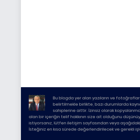
Bu blogda yer alan yazıların ve fotoğrafları
belirtilmekle birlikte, bazı durumlarda kaynak 
sahiplerine aittir. İzinsiz olarak kopyalanm
alan bir içeriğin telif hakkının size ait olduğunu düşün
istiyorsanız, lütfen iletişim sayfasından veya aşağıda
İsteğiniz en kısa sürede değerlendirilecek ve gerekli i