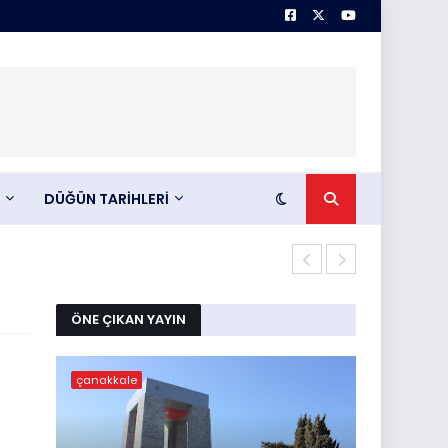
DÜĞÜN TARİHLERİ
Abdullah KIL
ÖNE ÇIKAN YAYIN
çanakkale