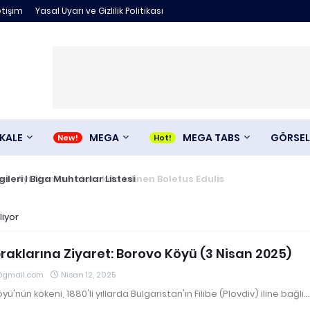
etişim
Yasal Uyarı ve Gizlilik Politikası
KALE
MEGA
MEGA TABS
GÖRSEL
 Ayı Mantarı olarakda bilinen Boletus Edulis
Bilgileri I Biga Muhtarlar Listesi
liyor
raklarına Ziyaret: Borovo Köyü (3 Nisan 2025)
@gmail.com
Nisan 12, 2025
yü'nün kökeni, 1880'li yıllarda Bulgaristan'ın Filibe (Plovdiv) iline bağlı…