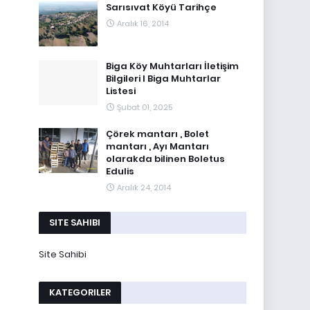
Sarısıvat Köyü Tarihçe
Aralık 16, 2014
Biga Köy Muhtarları İletişim
Bilgileri I Biga Muhtarlar
Listesi
Şubat 01, 2025
Çörek mantarı , Bolet
mantarı , Ayı Mantarı
olarakda bilinen Boletus
Edulis
Aralık 24, 2014
SITE SAHIBI
Site Sahibi
KATEGORILER