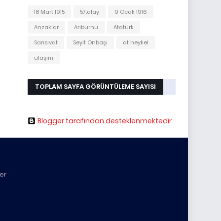
18 Mart 1915
57.alay
9 Ocak 1916
Anzaklar
Arıburnu
Atatürk
Sarısıvat
Seyit Onbaşı
at heykel
ulaşım
TOPLAM SAYFA GÖRÜNTÜLEME SAYISI
Blogger tarafından desteklenmektedir
yer