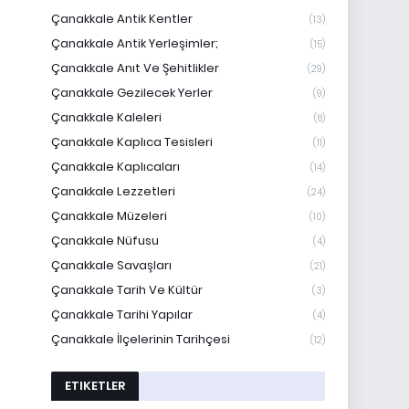
Çanakkale Antik Kentler
(13)
Çanakkale Antik Yerleşimler;
(15)
Çanakkale Anıt Ve Şehitlikler
(29)
Çanakkale Gezilecek Yerler
(9)
Çanakkale Kaleleri
(8)
Çanakkale Kaplıca Tesisleri
(11)
Çanakkale Kaplıcaları
(14)
Çanakkale Lezzetleri
(24)
Çanakkale Müzeleri
(10)
Çanakkale Nüfusu
(4)
Çanakkale Savaşları
(21)
Çanakkale Tarih Ve Kültür
(3)
Çanakkale Tarihi Yapılar
(4)
Çanakkale İlçelerinin Tarihçesi
(12)
ETIKETLER