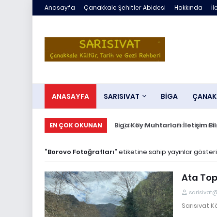
Anasayfa
Çanakkale Şehitler Abidesi
Hakkında
İl
ANASAYFA
SARISIVAT
BİGA
ÇANAK
Çörek mantarı , Bolet mantarı ,
Biga Köy Muhtarları İletişim 
EN ÇOK OKUNAN
Borovo Fotoğrafları
etiketine sahip yayınlar gösteri
Ata Top
sarisivat
Sarısıvat Kö