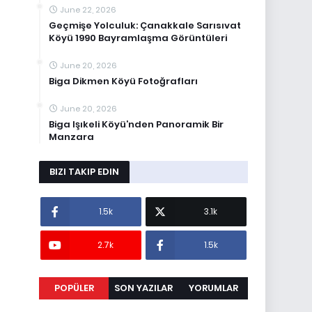
June 22, 2026
Geçmişe Yolculuk: Çanakkale Sarısıvat
Köyü 1990 Bayramlaşma Görüntüleri
June 20, 2026
Biga Dikmen Köyü Fotoğrafları
June 20, 2026
Biga Işıkeli Köyü’nden Panoramik Bir
Manzara
BIZI TAKIP EDIN
1.5k
3.1k
2.7k
1.5k
POPÜLER
SON YAZILAR
YORUMLAR