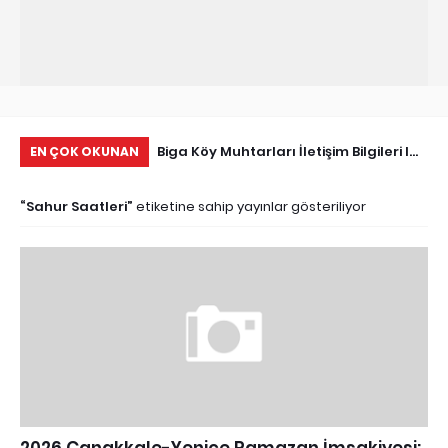
Tarihçe
Biga Köy Muhtarları İletişim Bilgileri I
Çö
EN ÇOK OKUNAN
Biga Muhtarlar Listesi
Ma
Sahur Saatleri
etiketine sahip yayınlar gösteriliyor
Ed