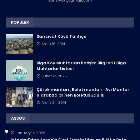
sarisivat@gmail.com
POPULER
Sarısıvat Köyü Tarihçe
Aralık 16, 2014
Biga Köy Muhtarları İletişim Bilgileri I Biga
Muhtarlar Listesi
Şubat 01, 2025
Çörek mantarı , Bolet mantarı , Ayı Mantarı
olarakda bilinen Boletus Edulis
Aralık 24, 2014
ASSOS
January 14, 2026
İstanbul’dan Assos’a Özel Araçla Ulaşım: 5 Altın Rota