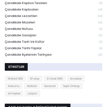
Çanakkale Kaplıca Tesisleri
(11)
Çanakkale Kaplıcaları
(14)
Çanakkale Lezzetleri
(24)
Çanakkale Müzeleri
(10)
Çanakkale Nüfusu
(4)
Çanakkale Savaşları
(21)
Çanakkale Tarih Ve Kültür
(3)
Çanakkale Tarihi Yapılar
(4)
Çanakkale İlçelerinin Tarihçesi
(12)
ETIKETLER
18 Mart 1915
57.alay
9 Ocak 1916
Anzaklar
Arıburnu
Atatürk
Sarısıvat
Seyit Onbaşı
at heykel
ulaşım