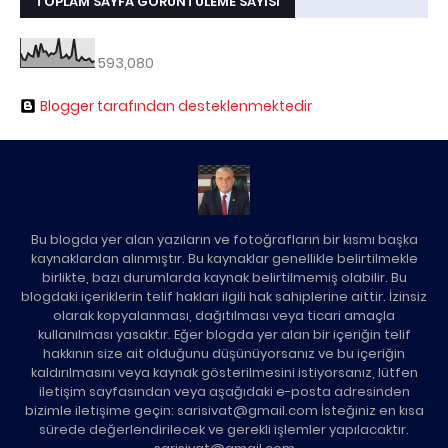
TOPLAM SAYFA GÖRÜNTÜLEME SAYISI
593,080
Blogger tarafından desteklenmektedir
Bu blogda yer alan yazıların ve fotoğrafların bir kısmı başka
kaynaklardan alınmıştır. Bu kaynaklar genellikle belirtilmekle
birlikte, bazı durumlarda kaynak belirtilmemiş olabilir. Bu
blogdaki içeriklerin telif hakları ilgili hak sahiplerine aittir. İzinsiz
olarak kopyalanması, dağıtılması veya ticari amaçla
kullanılması yasaktır. Eğer blogda yer alan bir içeriğin telif
hakkının size ait olduğunu düşünüyorsanız ve bu içeriğin
kaldırılmasını veya kaynak gösterilmesini istiyorsanız, lütfen
iletişim sayfasından veya aşağıdaki e-posta adresinden
bizimle iletişime geçin: sarisivat@gmail.com İsteğiniz en kısa
sürede değerlendirilecek ve gerekli işlemler yapılacaktır.