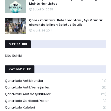
Muhtarlar Listesi
Şubat 01, 2025
Çörek mantarı , Bolet mantarı , Ayı Mantarı
olarakda bilinen Boletus Edulis
Aralık 24, 2014
SITE SAHIBI
Site Sahibi
KATEGORILER
Çanakkale Antik Kentler
(13)
Çanakkale Antik Yerleşimler;
(15)
Çanakkale Anıt Ve Şehitlikler
(29)
Çanakkale Gezilecek Yerler
(9)
Çanakkale Kaleleri
(8)