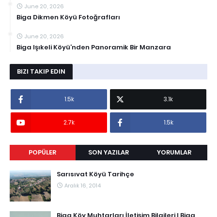
June 20, 2026
Biga Dikmen Köyü Fotoğrafları
June 20, 2026
Biga Işıkeli Köyü’nden Panoramik Bir Manzara
BIZI TAKIP EDIN
1.5k
3.1k
2.7k
1.5k
POPÜLER
SON YAZILAR
YORUMLAR
Sarısıvat Köyü Tarihçe
Aralık 16, 2014
Biga Köy Muhtarları İletişim Bilgileri I Biga