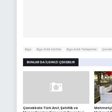
Biga
Biga Antik Kentler
Biga Antik Yerleşimler
Çanakk
BUNLAR DA İLGINIZI ÇEKEBILIR
Çanakkale Türk Anıt, Şehitlik ve
Mehmetçik’