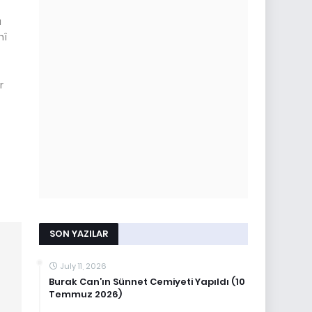
ı
hî
r
SON YAZILAR
July 11, 2026
Burak Can’ın Sünnet Cemiyeti Yapıldı (10
Temmuz 2026)