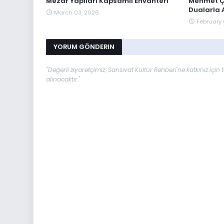
Mezar Yapıları Kapsamlı Envanteri
Mehmet Ça
Dualarla A
March 03, 2026
February 
YORUM GÖNDERIN
"Değerli ziyaretçimiz; Sarısıvat Kültür Rehberi'ne katkınız i
alınacaktır."