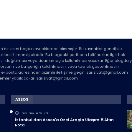
n bir kısmı başka kaynaklardan alınmıştır. Bu kaynaklar genellikle
belirtilmemiş olabilir. Bu blogdaki içeriklerin telif hakları ilgili hak
ası, dağıtılması veya ticari amaçla kullanılması yasaktır. Eğer blogda 
üyorsanız ve bu içeriğin kaldırılmasını veya kaynak gösterilmesini
ki e-posta adresinden bizimle iletişime geçin: sarisivat@gmail.com
şlemler yapılacaktır. sarisivat@gmail.com
ASSOS
January 14, 2026
İstanbul’dan Assos’a Özel Araçla Ulaşım: 5 Altın
Rota