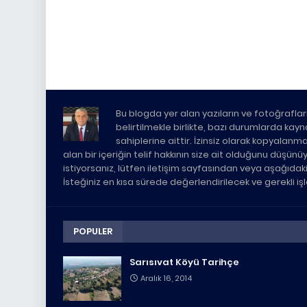
Bu blogda yer alan yazıların ve fotoğrafları
belirtilmekle birlikte, bazı durumlarda kaynak 
sahiplerine aittir. İzinsiz olarak kopyalanm
alan bir içeriğin telif hakkının size ait olduğunu düşün
istiyorsanız, lütfen iletişim sayfasından veya aşağıda
İsteğiniz en kısa sürede değerlendirilecek ve gerekli i
POPULER
Sarısıvat Köyü Tarihçe
Aralık 16, 2014