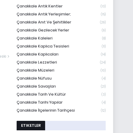
Çanakkale Antik Kentler
(13)
Çanakkale Antik Yerleşimler;
(15)
Çanakkale Anıt Ve Şehitlikler
(29)
Çanakkale Gezilecek Yerler
(9)
Çanakkale Kaleleri
(8)
Çanakkale Kaplıca Tesisleri
(11)
Çanakkale Kaplıcaları
(14)
ski
Çanakkale Lezzetleri
(24)
Çanakkale Müzeleri
(10)
Çanakkale Nüfusu
(4)
Çanakkale Savaşları
(21)
Çanakkale Tarih Ve Kültür
(3)
Çanakkale Tarihi Yapılar
(4)
Çanakkale İlçelerinin Tarihçesi
(12)
ETIKETLER