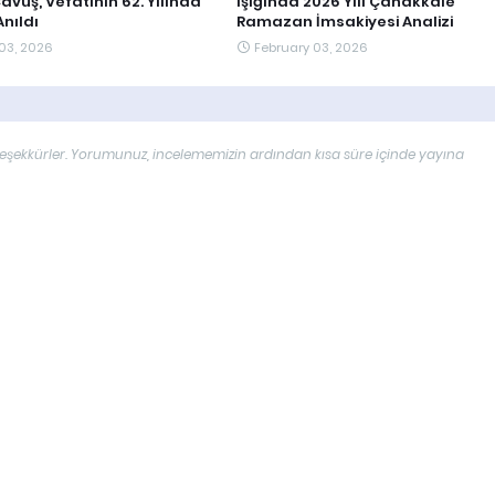
vuş, Vefatının 62. Yılında
Işığında 2026 Yılı Çanakkale
nıldı
Ramazan İmsakiyesi Analizi
03, 2026
February 03, 2026
çin teşekkürler. Yorumunuz, incelememizin ardından kısa süre içinde yayına