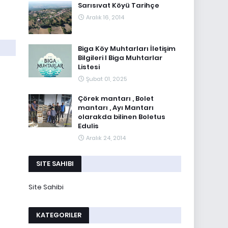
Sarısıvat Köyü Tarihçe
Aralık 16, 2014
Biga Köy Muhtarları İletişim
Bilgileri I Biga Muhtarlar
Listesi
Şubat 01, 2025
Çörek mantarı , Bolet
mantarı , Ayı Mantarı
olarakda bilinen Boletus
Edulis
Aralık 24, 2014
SITE SAHIBI
Site Sahibi
KATEGORILER