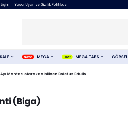
etişim
Yasal Uyarı ve Gizlilik Politikası
KALE
MEGA
MEGA TABS
GÖRSEL
 Ayı Mantarı olarakda bilinen Boletus Edulis
nti (Biga)