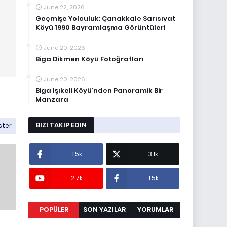
June 22, 2026
Geçmişe Yolculuk: Çanakkale Sarısıvat
Köyü 1990 Bayramlaşma Görüntüleri
June 20, 2026
Biga Dikmen Köyü Fotoğrafları
June 20, 2026
Biga Işıkeli Köyü’nden Panoramik Bir
Manzara
BIZI TAKIP EDIN
ster
1.5k
3.1k
2.7k
1.5k
POPÜLER
SON YAZILAR
YORUMLAR