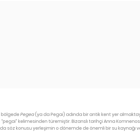
u bölgede
Pegea
(ya da Pegai) adında bir antik kent yer almaktay
“pegai” kelimesinden türemiştir. Bizanslı tarihçi Anna Komnenos,
 da söz konusu yerleşimin o dönemde de önemli bir su kaynağı v