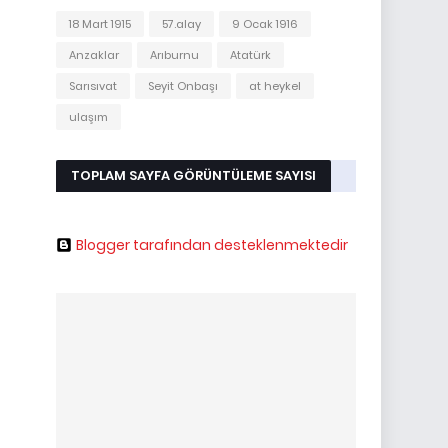
18 Mart 1915
57.alay
9 Ocak 1916
Anzaklar
Arıburnu
Atatürk
Sarısıvat
Seyit Onbaşı
at heykel
ulaşım
TOPLAM SAYFA GÖRÜNTÜLEME SAYISI
Blogger tarafından desteklenmektedir