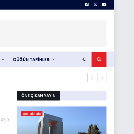
DÜĞÜN TARİHLERİ
Abdullah KIL
ÖNE ÇIKAN YAYIN
çanakkale
0