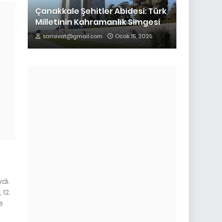
Çanakkale Şehitler Abidesi: Türk
Milletinin Kahramanlık Simgesi
sarisivat@gmail.com
Ocak 15, 2025
dı.
 12.
e