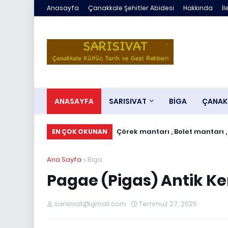
Anasayfa
Çanakkale Şehitler Abidesi
Hakkında
İl
ANASAYFA
SARISIVAT
BİGA
ÇANAK
Çörek mantarı , Bolet mantarı ,
EN ÇOK OKUNAN
Ana Sayfa
Biga
Pagae (Pigas) Antik Ke
sarisivat@gmail.com
Temmuz 27, 2025