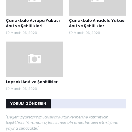
Çanakkale Avrupa Yakası
Çanakkale Anadolu Yakası
Anıt ve Şehitlikleri
Anıt ve Şehitlikler
March 03, 2026
March 03, 2026
Lapseki Anıt ve Şehitlikler
March 03, 2026
YORUM GÖNDERIN
"Değerli ziyaretçimiz; Sarısıvat Kültür Rehberi'ne katkınız için
teşekkürler. Yorumunuz, incelememizin ardından kısa süre içinde
yayına alınacaktır."