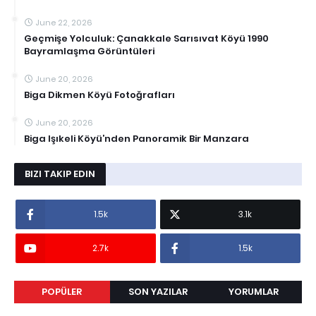
June 22, 2026
Geçmişe Yolculuk: Çanakkale Sarısıvat Köyü 1990
Bayramlaşma Görüntüleri
June 20, 2026
Biga Dikmen Köyü Fotoğrafları
June 20, 2026
Biga Işıkeli Köyü’nden Panoramik Bir Manzara
BIZI TAKIP EDIN
1.5k
3.1k
2.7k
1.5k
POPÜLER
SON YAZILAR
YORUMLAR