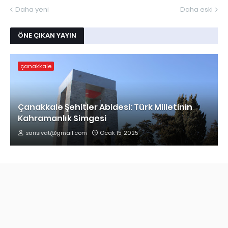
Daha yeni
Daha eski
ÖNE ÇIKAN YAYIN
çanakkale
Çanakkale Şehitler Abidesi: Türk Milletinin
Kahramanlık Simgesi
sarisivat@gmail.com
Ocak 15, 2025