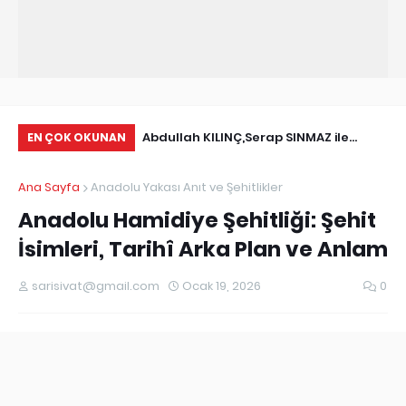
Bolet mantarı , Ayı
Abdullah KILINÇ,Serap SINMAZ ile
Rı
EN ÇOK OKUNAN
a bilinen Boletus
Nişanlandı
Ana Sayfa
Anadolu Yakası Anıt ve Şehitlikler
Anadolu Hamidiye Şehitliği: Şehit
İsimleri, Tarihî Arka Plan ve Anlam
sarisivat@gmail.com
Ocak 19, 2026
0