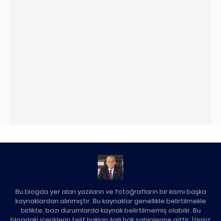
Bu blogda yer alan yazıların ve fotoğrafların bir kısmı başka
kaynaklardan alınmıştır. Bu kaynaklar genellikle belirtilmekle
birlikte, bazı durumlarda kaynak belirtilmemiş olabilir. Bu
blogdaki içeriklerin telif hakları ilgili hak sahiplerine aittir. İzinsiz