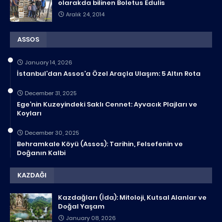
olarakda bilinen Boletus Edulis
Aralık 24, 2014
ASSOS
January 14, 2026
İstanbul’dan Assos’a Özel Araçla Ulaşım: 5 Altın Rota
December 31, 2025
Ege’nin Kuzeyindeki Saklı Cennet: Ayvacık Plajları ve
Koyları
December 30, 2025
Behramkale Köyü (Assos): Tarihin, Felsefenin ve
Doğanın Kalbi
KAZDAĞI
Kazdağları (İda): Mitoloji, Kutsal Alanlar ve
Doğal Yaşam
January 08, 2026