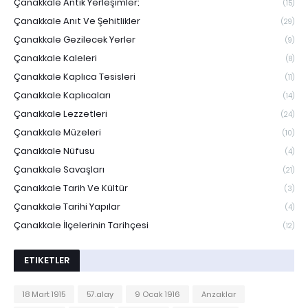
Çanakkale Antik Yerleşimler;
(15)
Çanakkale Anıt Ve Şehitlikler
(29)
Çanakkale Gezilecek Yerler
(9)
Çanakkale Kaleleri
(8)
Çanakkale Kaplıca Tesisleri
(11)
Çanakkale Kaplıcaları
(14)
Çanakkale Lezzetleri
(24)
Çanakkale Müzeleri
(10)
Çanakkale Nüfusu
(4)
Çanakkale Savaşları
(21)
Çanakkale Tarih Ve Kültür
(3)
Çanakkale Tarihi Yapılar
(4)
Çanakkale İlçelerinin Tarihçesi
(12)
ETIKETLER
18 Mart 1915
57.alay
9 Ocak 1916
Anzaklar