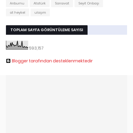
Arıburnu
Atatürk
Sarısıvat
Seyit Onbaşı
at heykel
ulaşım
TOPLAM SAYFA GÖRÜNTÜLEME SAYISI
593,157
Blogger tarafından desteklenmektedir