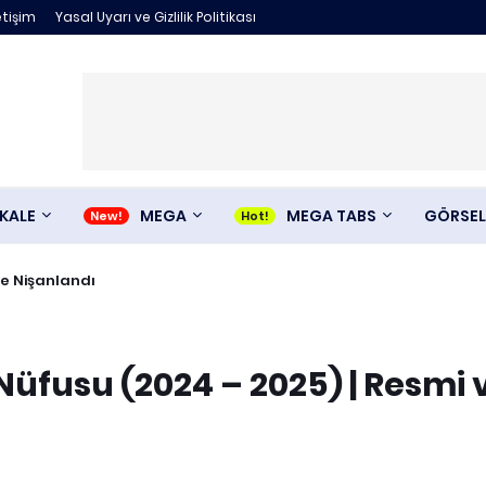
etişim
Yasal Uyarı ve Gizlilik Politikası
KALE
MEGA
MEGA TABS
GÖRSEL
le Nişanlandı
üfusu (2024 – 2025) | Resmi 