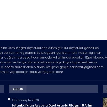
n bir kısmı başka kaynaklardan alınmıştır. Bu kaynaklar genellikle
belirtilmemiş olabilir. Bu blogdaki içeriklerin telif hakları ilgili hak
ası, dağıtılması veya ticari amaçla kullanılması yasaktır. Eğer blogda 
üyorsanız ve bu içeriğin kaldırılmasını veya kaynak gösterilmesini
ki e-posta adresinden bizimle iletişime geçin: sarisivat@gmail.com
şlemler yapılacaktır. sarisivat@gmail.com
ASSOS
January 14, 2026
İstanbul’dan Assos’a Özel Araçla Ulaşım: 5 Altın