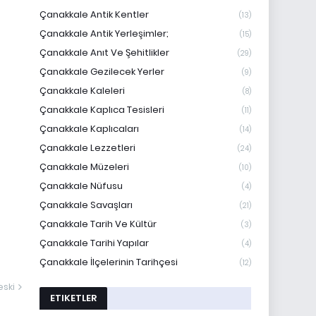
Çanakkale Antik Kentler
(13)
Çanakkale Antik Yerleşimler;
(15)
Çanakkale Anıt Ve Şehitlikler
(29)
Çanakkale Gezilecek Yerler
(9)
Çanakkale Kaleleri
(8)
Çanakkale Kaplıca Tesisleri
(11)
Çanakkale Kaplıcaları
(14)
Çanakkale Lezzetleri
(24)
Çanakkale Müzeleri
(10)
Çanakkale Nüfusu
(4)
Çanakkale Savaşları
(21)
Çanakkale Tarih Ve Kültür
(3)
Çanakkale Tarihi Yapılar
(4)
Çanakkale İlçelerinin Tarihçesi
(12)
ski
ETIKETLER