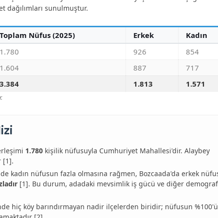
et dağılımları sunulmuştur.
Toplam Nüfus (2025)
Erkek
Kadın
1.780
926
854
1.604
887
717
3.384
1.813
1.571
.
izi
erleşimi
1.780
kişilik nüfusuyla Cumhuriyet Mahallesi'dir. Alaybey
 [1].
de kadın nüfusun fazla olmasına rağmen, Bozcaada'da erkek nüfu
zladır
[1]. Bu durum, adadaki mevsimlik iş gücü ve diğer demograf
e hiç köy barındırmayan nadir ilçelerden biridir; nüfusun %100'ü
şamaktadır [2].