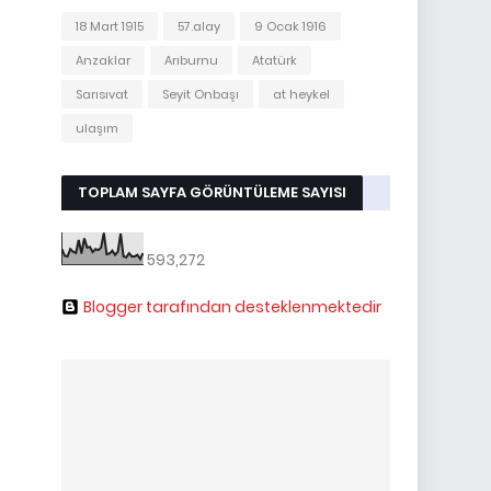
18 Mart 1915
57.alay
9 Ocak 1916
Anzaklar
Arıburnu
Atatürk
Sarısıvat
Seyit Onbaşı
at heykel
ulaşım
TOPLAM SAYFA GÖRÜNTÜLEME SAYISI
593,272
Blogger tarafından desteklenmektedir