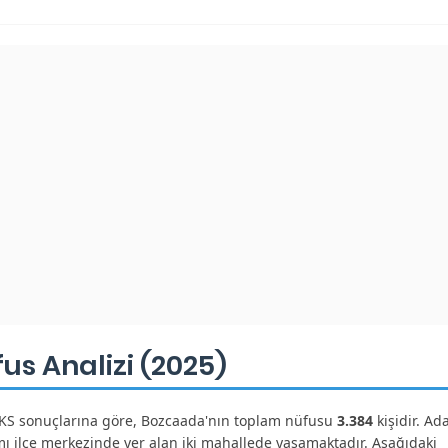
s Analizi (2025)
KS sonuçlarına göre, Bozcaada'nın toplam nüfusu
3.384
kişidir. Ad
ı ilçe merkezinde yer alan iki mahallede yaşamaktadır. Aşağıdaki