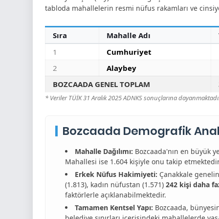
tabloda mahallelerin resmi nüfus rakamları ve cinsiy
Sıra
Mahalle Adı
1
Cumhuriyet
2
Alaybey
BOZCAADA GENEL TOPLAM
* Veriler TÜİK 31 Aralık 2025 ADNKS sonuçlarına dayanmaktadır
Bozcaada Demografik Anal
Mahalle Dağılımı:
Bozcaada'nın en büyük y
Mahallesi ise 1.604 kişiyle onu takip etmektedir
Erkek Nüfus Hakimiyeti:
Çanakkale genelin
(1.813), kadın nüfustan (1.571)
242 kişi daha fa
faktörlerle açıklanabilmektedir.
Tamamen Kentsel Yapı:
Bozcaada, bünyesind
belediye sınırları içerisindeki mahallelerde ya