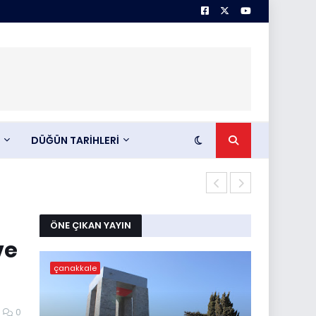
DÜĞÜN TARİHLERİ
Rıdvan Yaşar
ÖNE ÇIKAN YAYIN
ve
çanakkale
0