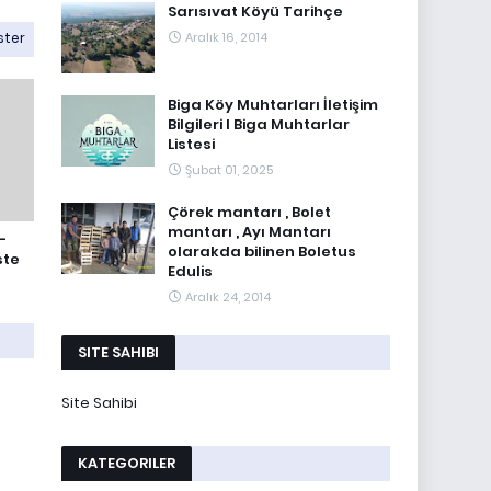
Sarısıvat Köyü Tarihçe
ster
Aralık 16, 2014
Biga Köy Muhtarları İletişim
Bilgileri I Biga Muhtarlar
Listesi
Şubat 01, 2025
Çörek mantarı , Bolet
mantarı , Ayı Mantarı
–
olarakda bilinen Boletus
ste
Edulis
Aralık 24, 2014
SITE SAHIBI
Site Sahibi
KATEGORILER