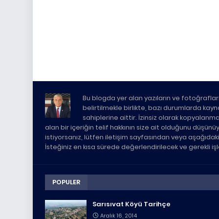
Bu blogda yer alan yazıların ve fotoğrafları
belirtilmekle birlikte, bazı durumlarda kaynak 
sahiplerine aittir. İzinsiz olarak kopyalanm
alan bir içeriğin telif hakkının size ait olduğunu düşün
istiyorsanız, lütfen iletişim sayfasından veya aşağıda
İsteğiniz en kısa sürede değerlendirilecek ve gerekli i
POPULER
Sarısıvat Köyü Tarihçe
Aralık 16, 2014