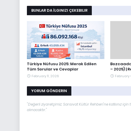
BUNLAR DA İLGINIZI ÇEKEBILIR
Türkiye Nüfusu 2025: Merak Edilen
Bozcaada 
Tüm Sorular ve Cevaplar
– 2025) | 
February 11, 2026
February
YORUM GÖNDERIN
"Değerli ziyaretçimiz; Sarısıvat Kültür Rehberi'ne katkınız i
alınacaktır."