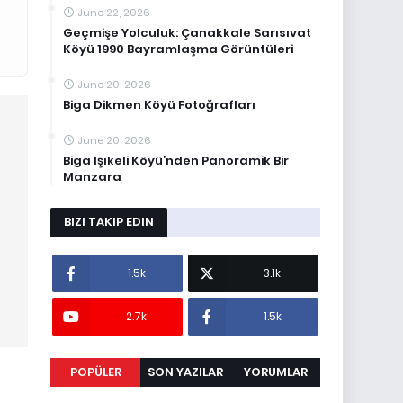
June 22, 2026
Geçmişe Yolculuk: Çanakkale Sarısıvat
Köyü 1990 Bayramlaşma Görüntüleri
June 20, 2026
Biga Dikmen Köyü Fotoğrafları
June 20, 2026
Biga Işıkeli Köyü’nden Panoramik Bir
Manzara
BIZI TAKIP EDIN
1.5k
3.1k
2.7k
1.5k
POPÜLER
SON YAZILAR
YORUMLAR