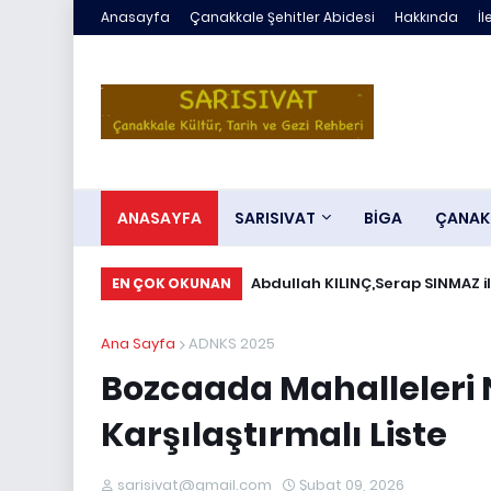
Anasayfa
Çanakkale Şehitler Abidesi
Hakkında
İl
ANASAYFA
SARISIVAT
BİGA
ÇANAK
Abdullah KILINÇ,Serap SINMAZ i
EN ÇOK OKUNAN
Ana Sayfa
ADNKS 2025
Bozcaada Mahalleleri N
Karşılaştırmalı Liste
sarisivat@gmail.com
Şubat 09, 2026