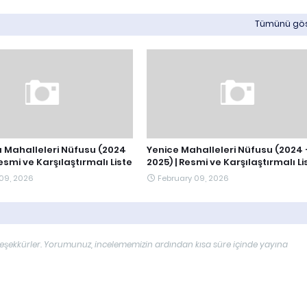
Tümünü gö
Mahalleleri Nüfusu (2024
Yenice Mahalleleri Nüfusu (2024 
Resmi ve Karşılaştırmalı Liste
2025) | Resmi ve Karşılaştırmalı Li
 09, 2026
February 09, 2026
çin teşekkürler. Yorumunuz, incelememizin ardından kısa süre içinde yayına