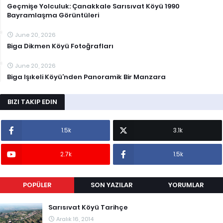
Geçmişe Yolculuk: Çanakkale Sarısıvat Köyü 1990
Bayramlaşma Görüntüleri
June 20, 2026
Biga Dikmen Köyü Fotoğrafları
June 20, 2026
Biga Işıkeli Köyü’nden Panoramik Bir Manzara
BIZI TAKIP EDIN
1.5k
3.1k
2.7k
1.5k
POPÜLER
SON YAZILAR
YORUMLAR
Sarısıvat Köyü Tarihçe
Aralık 16, 2014