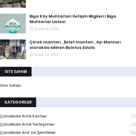
Biga Köy Muhtarları İletişim Bilgileri I Biga
Muhtarlar Listesi
Şubat 01, 2025
Çörek mantarı , Bolet mantarı , Ayı Mantarı
olarakda bilinen Boletus Edulis
Aralık 24, 2014
SITE SAHIBI
Site Sahibi
KATEGORILER
Çanakkale Antik Kentler
(13)
Çanakkale Antik Yerleşimler;
(15)
Çanakkale Anıt Ve Şehitlikler
(29)