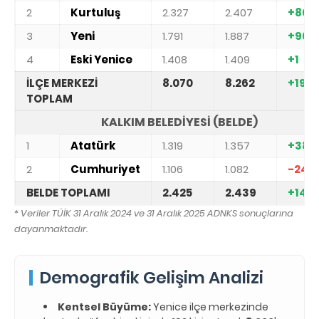
2
Kurtuluş
2.327
2.407
+80
3
Yeni
1.791
1.887
+96
4
Eski Yenice
1.408
1.409
+1
İLÇE MERKEZİ
8.070
8.262
+192
TOPLAM
KALKIM BELEDİYESİ (BELDE)
1
Atatürk
1.319
1.357
+38
2
Cumhuriyet
1.106
1.082
-24
BELDE TOPLAMI
2.425
2.439
+14
* Veriler TÜİK 31 Aralık 2024 ve 31 Aralık 2025 ADNKS sonuçlarına
dayanmaktadır.
Demografik Gelişim Analizi
Kentsel Büyüme:
Yenice ilçe merkezinde