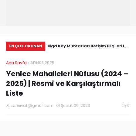
Tarihçe
Biga Köy Muhtarları İletişim Bilgileri I
Çö
EN ÇOK OKUNAN
Biga Muhtarlar Listesi
Ma
Ana Sayfa
ADNKS 2025
Ed
Yenice Mahalleleri Nüfusu (2024 –
2025) | Resmi ve Karşılaştırmalı
Liste
sarisivat@gmail.com
Şubat 09, 2026
0