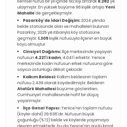
kentsel nüfus bir yıl içinde 192 kişi artarak
8.262
'ye
ulaşmıştır. En yüksek büyüme 96 kişilik artışla
Yeni
Mahalle
'de gerçekleşmiştir.
Pazarköy'de İdari Değişim:
2024 yılında
belde statüsünde olan ve mahalleleri bulunan
Pazarköy, 2025 yılı itibarıyla köy statüsüne
geçmiştir.
1.305
kişilik nüfusuyla ilçenin en büyük
köyü olmuştur.
Cinsiyet Dağılımı:
İlçe merkezinde yaşayan
nüfusun
4.221'i kadın
, 4.041'i erkektir. Yenice
merkezinde kadın nüfusun erkek nüfusuna göre
sayıca üstünlüğü dikkat çekicidir.
Kalkım Beldesi:
Kalkım beldesinin toplam
nüfusu 2.439 olarak kaydedilmiştir. Beldenin
Atatürk Mahallesi
büyüme gösterirken,
Cumhuriyet mahallesinde hafif bir düşüş
yaşanmıştır.
İlçe Genel Yapısı:
Yenice'nin toplam nüfusu
(köyler dahil) 29.636'dır. Nüfusun büyük
çoğunluğu (%72) belde ve köylerde yaşamaya
devam etmektedir, bu da Yenice'nin güçlü kırsal