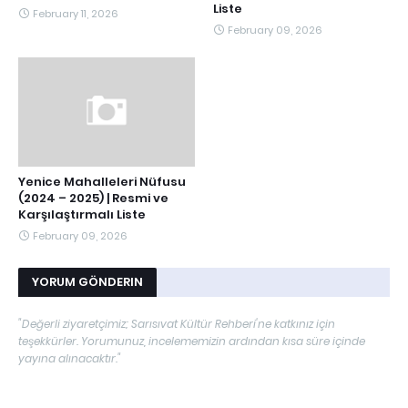
Liste
February 11, 2026
February 09, 2026
Yenice Mahalleleri Nüfusu
(2024 – 2025) | Resmi ve
Karşılaştırmalı Liste
February 09, 2026
YORUM GÖNDERIN
"Değerli ziyaretçimiz; Sarısıvat Kültür Rehberi'ne katkınız için
teşekkürler. Yorumunuz, incelememizin ardından kısa süre içinde
yayına alınacaktır."