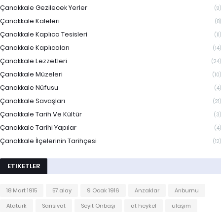
Çanakkale Gezilecek Yerler
(9)
Çanakkale Kaleleri
(8)
Çanakkale Kaplıca Tesisleri
(11)
Çanakkale Kaplıcaları
(14)
Çanakkale Lezzetleri
(24)
Çanakkale Müzeleri
(10)
Çanakkale Nüfusu
(4)
Çanakkale Savaşları
(21)
Çanakkale Tarih Ve Kültür
(3)
Çanakkale Tarihi Yapılar
(4)
Çanakkale İlçelerinin Tarihçesi
(12)
ETIKETLER
18 Mart 1915
57.alay
9 Ocak 1916
Anzaklar
Arıburnu
Atatürk
Sarısıvat
Seyit Onbaşı
at heykel
ulaşım