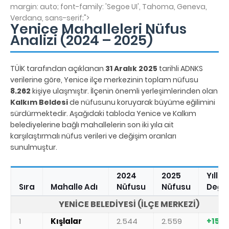
margin: auto; font-family: 'Segoe UI', Tahoma, Geneva,
Verdana, sans-serif;">
Yenice Mahalleleri Nüfus
Analizi (2024 – 2025)
TÜİK tarafından açıklanan
31 Aralık 2025
tarihli ADNKS
verilerine göre, Yenice ilçe merkezinin toplam nüfusu
8.262
kişiye ulaşmıştır. İlçenin önemli yerleşimlerinden olan
Kalkım Beldesi
de nüfusunu koruyarak büyüme eğilimini
sürdürmektedir. Aşağıdaki tabloda Yenice ve Kalkım
belediyelerine bağlı mahallelerin son iki yıla ait
karşılaştırmalı nüfus verileri ve değişim oranları
sunulmuştur.
2024
2025
Yıllık
Sıra
Mahalle Adı
Nüfusu
Nüfusu
Deği
YENİCE BELEDİYESİ (İLÇE MERKEZİ)
1
Kışlalar
2.544
2.559
+15