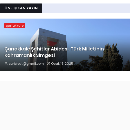
ÖNE ÇIKAN YAYIN
çanakkale
Çanakkale Şehitler Abidesi: Türk Milletinin
Kahramanlık Simgesi
sarisivat@gmail.com
Ocak 15, 2025