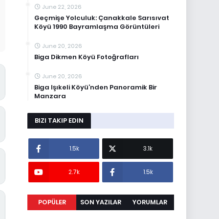
June 22, 2026
Geçmişe Yolculuk: Çanakkale Sarısıvat
Köyü 1990 Bayramlaşma Görüntüleri
June 20, 2026
Biga Dikmen Köyü Fotoğrafları
June 20, 2026
Biga Işıkeli Köyü’nden Panoramik Bir
Manzara
BIZI TAKIP EDIN
1.5k
3.1k
2.7k
1.5k
POPÜLER
SON YAZILAR
YORUMLAR