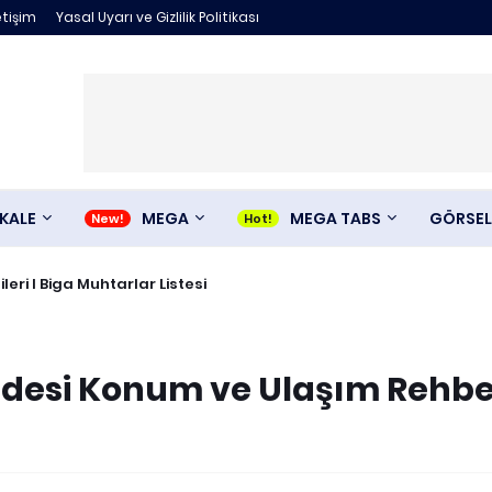
etişim
Yasal Uyarı ve Gizlilik Politikası
KALE
MEGA
MEGA TABS
GÖRSEL
ileri I Biga Muhtarlar Listesi
idesi Konum ve Ulaşım Rehbe