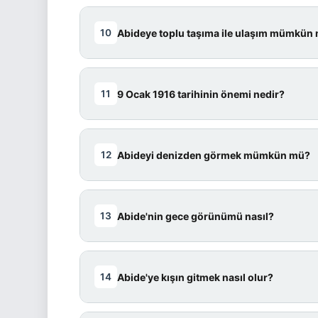
Cevap:
Eceabat Otogarı'ndan düze
Abideye toplu taşıma ile ulaşım mümkün
10
📚 KAYNAK: GESTAŞ
kendi aracınızla ulaşılır. Yol düz, 
📚 KAYNAK: CANAKKALESEHITLIK.NET
Cevap:
Evet, tamamen mümkün. Ça
9 Ocak 1916 tarihinin önemi nedir?
11
iskeleye, feribot + Eceabat minibüs
📚 KAYNAK: MOOVIT
Cevap:
9 Ocak 1916
, Çanakkale S
Abideyi denizden görmek mümkün mü?
12
Yarımadası'ndan tamamen çekildiği 
bölgelerden biridir.
Cevap:
Evet, Çanakkale Boğazı'nd
Abide'nin gece görünümü nasıl?
13
📚 KAYNAK: ATATÜRK ARAŞTIRMA MERK
metre yükseklikle boğaz girişinin e
📚 KAYNAK: GEZIBILEN
Cevap:
Abide, gece özel ışıklandı
Abide'ye kışın gitmek nasıl olur?
14
parlayan silüeti, ziyaretçilere duyg