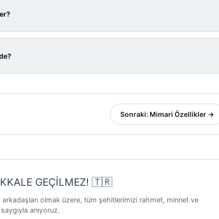
i atmosfer daha güçlüdür ancak soğuk ve rüzgarlı
ler?
luk bulundurmak önerilir.
 kış rüzgarı sert eser. En ideal zamanlar bahar (Nisan-
ede?
larıdır.
t'ta balık lokantaları ve restoranlar bulunur. Abide
Sonraki: Mimari Özellikler →
KKALE GEÇİLMEZ! 🇹🇷
 arkadaşları olmak üzere, tüm şehitlerimizi rahmet, minnet ve
saygıyla anıyoruz.