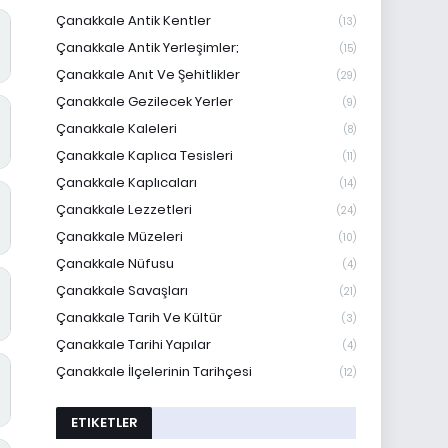
Çanakkale Antik Kentler
(13)
Çanakkale Antik Yerleşimler;
(15)
Çanakkale Anıt Ve Şehitlikler
(29)
Çanakkale Gezilecek Yerler
(9)
Çanakkale Kaleleri
(8)
Çanakkale Kaplıca Tesisleri
(11)
Çanakkale Kaplıcaları
(14)
Çanakkale Lezzetleri
(24)
Çanakkale Müzeleri
(10)
Çanakkale Nüfusu
(4)
Çanakkale Savaşları
(21)
Çanakkale Tarih Ve Kültür
(3)
Çanakkale Tarihi Yapılar
(4)
Çanakkale İlçelerinin Tarihçesi
(12)
ETIKETLER