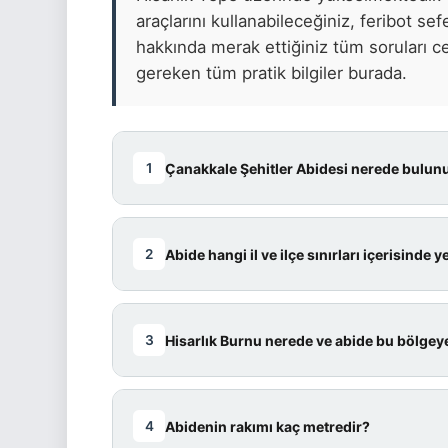
araçlarını kullanabileceğiniz, feribot sefe
hakkında merak ettiğiniz tüm soruları c
gereken tüm pratik bilgiler burada.
Çanakkale Şehitler Abidesi nerede bulun
1
Cevap:
Çanakkale Şehitler Abidesi,
Abide hangi il ve ilçe sınırları içerisinde y
2
Yarımadası Tarihi Milli Parkı içi
Tepe
üzerindedir. Deniz seviyesi
Boğazı'nın girişine hakim bir konu
Cevap:
Çanakkale ili,
Eceabat ilç
Hisarlık Burnu nerede ve abide bu bölgey
3
konumdadır. Gelibolu Yarımadası Tar
📚 KAYNAK: ÇANAKKALE SAVAŞLARI GEL
alanıdır.
Cevap:
Hisarlık Burnu, Gelibolu 
Abidenin rakımı kaç metredir?
4
📚 KAYNAK: KÜLTÜR PORTALI
Avrupa yakasındaki girişinde yer a