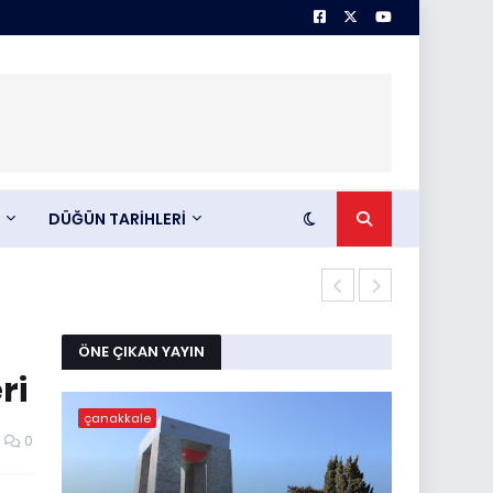
DÜĞÜN TARİHLERİ
Çörek mantarı
ÖNE ÇIKAN YAYIN
ri
çanakkale
0