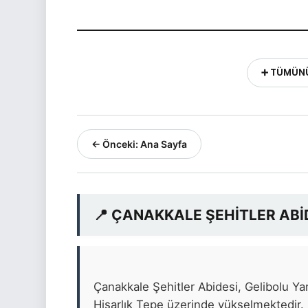
➕ TÜMÜN
← Önceki: Ana Sayfa
📍 ÇANAKKALE ŞEHİTLER ABİ
Çanakkale Şehitler Abidesi, Gelibolu Y
Hisarlık Tepe üzerinde yükselmektedir. 