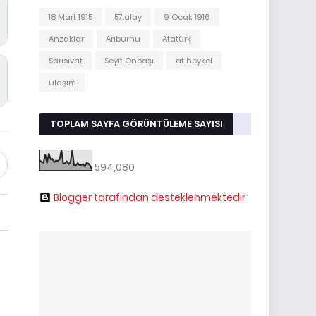
18 Mart 1915
57.alay
9 Ocak 1916
Anzaklar
Arıburnu
Atatürk
Sarısıvat
Seyit Onbaşı
at heykel
ulaşım
TOPLAM SAYFA GÖRÜNTÜLEME SAYISI
594,080
Blogger tarafından desteklenmektedir