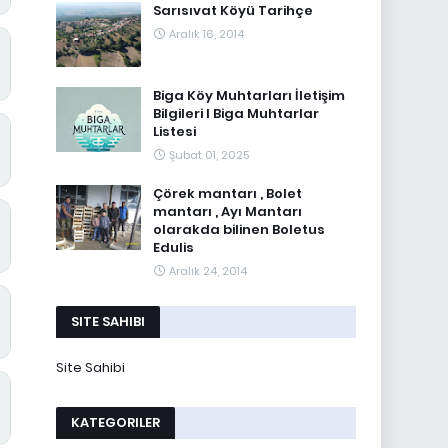
Sarısıvat Köyü Tarihçe
Aralık 16, 2014
Biga Köy Muhtarları İletişim
Bilgileri I Biga Muhtarlar
Listesi
Şubat 01, 2025
Çörek mantarı , Bolet
mantarı , Ayı Mantarı
olarakda bilinen Boletus
Edulis
Aralık 24, 2014
SITE SAHIBI
Site Sahibi
KATEGORILER