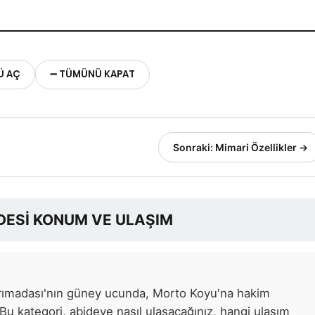
Ü AÇ
➖ TÜMÜNÜ KAPAT
Sonraki: Mimari Özellikler →
DESİ KONUM VE ULAŞIM
arımadası'nın güney ucunda, Morto Koyu'na hakim
Bu kategori, abideye nasıl ulaşacağınız, hangi ulaşım