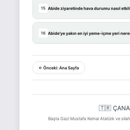
📚 KAYNAK: TARIHI ALAN BAŞKANLIĞI
Cevap:
Kışın kalabalık az, manev
Abide ziyaretinde hava durumu nasıl etki
15
olabilir. Sıcak giyinmek ve yağmur
📚 KAYNAK: GEZIBILEN
Cevap:
Yaz sıcağı yorucu olabilir,
Abide'ye yakın en iyi yeme-içme yeri ner
16
Mayıs) ve sonbahar (Eylül-Ekim) ay
📚 KAYNAK: TURIZM BAKANLIĞI
Cevap:
Seddülbahir köyü ve Eceaba
yakınında büfeler mevcuttur.
← Önceki: Ana Sayfa
📚 KAYNAK: YEREL REHBERLER
🇹🇷 ÇANA
Başta Gazi Mustafa Kemal Atatürk ve silah