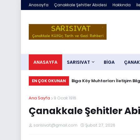
Anasayfa
Çanakkale Şehitler Abidesi
Hakkında
İl
ANASAYFA
SARISIVAT
BİGA
ÇANAK
Biga Köy Muhtarları İletişim Bilg
EN ÇOK OKUNAN
Ana Sayfa
9 Ocak 1916
Çanakkale Şehitler Ab
sarisivat@gmail.com
Şubat 27, 2026