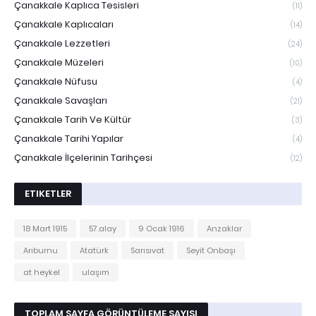
Çanakkale Kaplıca Tesisleri
(11)
Çanakkale Kaplıcaları
(14)
Çanakkale Lezzetleri
(24)
Çanakkale Müzeleri
(10)
Çanakkale Nüfusu
(4)
Çanakkale Savaşları
(21)
Çanakkale Tarih Ve Kültür
(3)
Çanakkale Tarihi Yapılar
(4)
Çanakkale İlçelerinin Tarihçesi
(12)
ETIKETLER
18 Mart 1915
57.alay
9 Ocak 1916
Anzaklar
Arıburnu
Atatürk
Sarısıvat
Seyit Onbaşı
at heykel
ulaşım
TOPLAM SAYFA GÖRÜNTÜLEME SAYISI