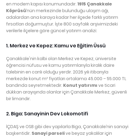
en modern kapısı konumundadır.
1915 Çanakkale
Köprüsü
’nün merkezinde bulunduğu ulaşım ağı,
adalardan ana karaya kadar her ilçede farklı yatırım
fırsatları doğurmuştur. İşte 800 sayfalık arşivimizdeki
verilerle ilçelere göre güncel yatırım analizi:
1. Merkez ve Kepez: Kamu ve Eğitim Üssü
Çanakkale'nin kalbi olan Merkez ve Kepez, üniversite
öğrencisi nüfusu ve kamu yatırımlarıyla kiralık daire
talebinin en canlı olduğu yerdir. 2026 yılı itibarıyla
merkezde konut m² fiyatları ortalama 45.000 – 55.000 TL
bandında seyretmektedir.
Konut yatırımı
ve ticari
dükkan arayışında olanlar için Çanakkale Merkez, güvenli
bir limandır.
2. Biga: Sanayinin Dev Lokomotifi
İÇDAŞ ve OSB gibi dev yapılarla Biga, Çanakkale’nin sanayi
başkentidir.
Sanayi parseli
ve beyaz yakalılar için