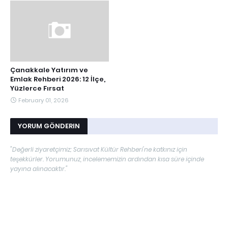
Çanakkale Yatırım ve
Emlak Rehberi 2026: 12 İlçe,
Yüzlerce Fırsat
February 01, 2026
YORUM GÖNDERIN
"Değerli ziyaretçimiz; Sarısıvat Kültür Rehberi'ne katkınız için
teşekkürler. Yorumunuz, incelememizin ardından kısa süre içinde
yayına alınacaktır."