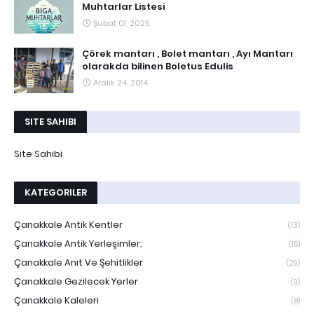
Muhtarlar Listesi
Şubat 01, 2025
Çörek mantarı , Bolet mantarı , Ayı Mantarı
olarakda bilinen Boletus Edulis
Aralık 24, 2014
SITE SAHIBI
Site Sahibi
KATEGORILER
Çanakkale Antik Kentler
(13)
Çanakkale Antik Yerleşimler;
(15)
Çanakkale Anıt Ve Şehitlikler
(29)
Çanakkale Gezilecek Yerler
(9)
Çanakkale Kaleleri
(8)