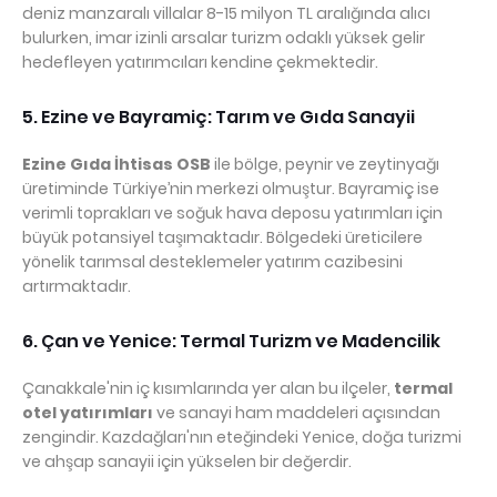
deniz manzaralı villalar 8-15 milyon TL aralığında alıcı
bulurken, imar izinli arsalar turizm odaklı yüksek gelir
hedefleyen yatırımcıları kendine çekmektedir.
5. Ezine ve Bayramiç: Tarım ve Gıda Sanayii
Ezine Gıda İhtisas OSB
ile bölge, peynir ve zeytinyağı
üretiminde Türkiye’nin merkezi olmuştur. Bayramiç ise
verimli toprakları ve soğuk hava deposu yatırımları için
büyük potansiyel taşımaktadır. Bölgedeki üreticilere
yönelik tarımsal desteklemeler yatırım cazibesini
artırmaktadır.
6. Çan ve Yenice: Termal Turizm ve Madencilik
Çanakkale'nin iç kısımlarında yer alan bu ilçeler,
termal
otel yatırımları
ve sanayi ham maddeleri açısından
zengindir. Kazdağları'nın eteğindeki Yenice, doğa turizmi
ve ahşap sanayii için yükselen bir değerdir.