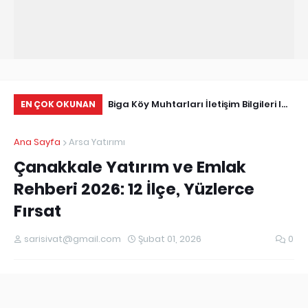
Tarihçe
Biga Köy Muhtarları İletişim Bilgileri I
Çö
EN ÇOK OKUNAN
Biga Muhtarlar Listesi
Ma
Ana Sayfa
Arsa Yatırımı
Ed
Çanakkale Yatırım ve Emlak
Rehberi 2026: 12 İlçe, Yüzlerce
Fırsat
sarisivat@gmail.com
Şubat 01, 2026
0