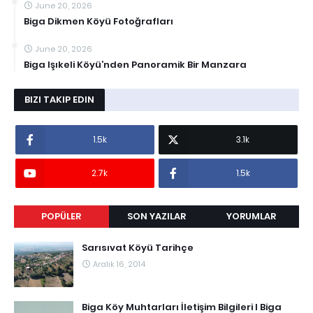
June 20, 2026
Biga Dikmen Köyü Fotoğrafları
June 20, 2026
Biga Işıkeli Köyü’nden Panoramik Bir Manzara
BIZI TAKIP EDIN
1.5k
3.1k
2.7k
1.5k
POPÜLER
SON YAZILAR
YORUMLAR
Sarısıvat Köyü Tarihçe
Aralık 16, 2014
Biga Köy Muhtarları İletişim Bilgileri I Biga