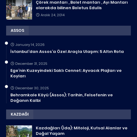
Çörek mantarı , Bolet mantarı , Ayı Mantarı
olarakda bilinen Boletus Edulis
Aralık 24, 2014
ASSOS
January 14, 2026
İstanbul’dan Assos’a Özel Araçla Ulaşım: 5 Altın Rota
December 31, 2025
Ege’nin Kuzeyindeki Saklı Cennet: Ayvacık Plajları ve
Koyları
December 30, 2025
Behramkale Köyü (Assos): Tarihin, Felsefenin ve
Doğanın Kalbi
KAZDAĞI
Kazdağları (İda): Mitoloji, Kutsal Alanlar ve
Doğal Yaşam