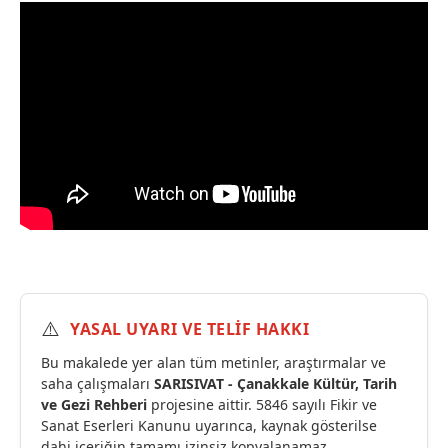
⚠️
YASAL UYARI VE TELİF HAKKI
Bu makalede yer alan tüm metinler, araştırmalar ve
saha çalışmaları
SARISIVAT - Çanakkale Kültür, Tarih
ve Gezi Rehberi
projesine aittir. 5846 sayılı Fikir ve
Sanat Eserleri Kanunu uyarınca, kaynak gösterilse
dahi içeriğin tamamı izinsiz kopyalanamaz.