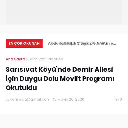
Rıdvan Yaşar Düğün Videoları
Abdullah KILINÇ,Serap SINMAZ ile
Sa
EN ÇOK OKUNAN
Nişanlandı
Ana Sayfa
Sarısıvat Haberleri
Sarısıvat Köyü’nde Demir Ailesi
İçin Duygu Dolu Mevlit Programı
Okutuldu
sarisivat@gmail.com
Mayıs 26, 2026
0