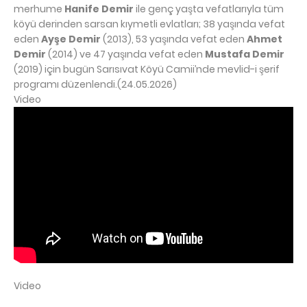
merhume
Hanife Demir
ile genç yaşta vefatlarıyla tüm
köyü derinden sarsan kıymetli evlatları; 38 yaşında vefat
eden
Ayşe Demir
(2013), 53 yaşında vefat eden
Ahmet
Demir
(2014) ve 47 yaşında vefat eden
Mustafa Demir
(2019) için bugün Sarısıvat Köyü Camii’nde mevlid-i şerif
programı düzenlendi.(24.05.2026)
Video
Video