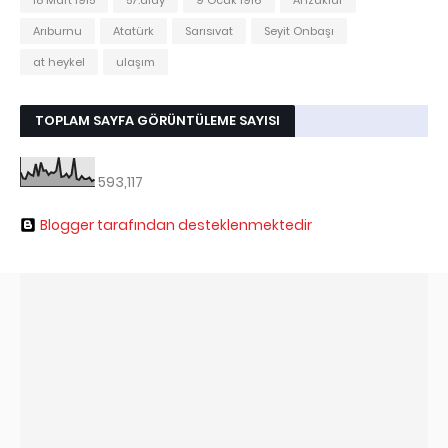
Arıburnu
Atatürk
Sarısıvat
Seyit Onbaşı
at heykel
ulaşım
TOPLAM SAYFA GÖRÜNTÜLEME SAYISI
593,117
Blogger tarafından desteklenmektedir