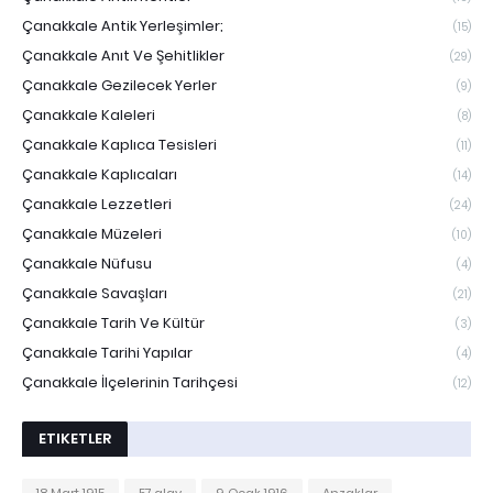
Çanakkale Antik Yerleşimler;
(15)
Çanakkale Anıt Ve Şehitlikler
(29)
Çanakkale Gezilecek Yerler
(9)
Çanakkale Kaleleri
(8)
Çanakkale Kaplıca Tesisleri
(11)
Çanakkale Kaplıcaları
(14)
Çanakkale Lezzetleri
(24)
Çanakkale Müzeleri
(10)
Çanakkale Nüfusu
(4)
Çanakkale Savaşları
(21)
Çanakkale Tarih Ve Kültür
(3)
Çanakkale Tarihi Yapılar
(4)
Çanakkale İlçelerinin Tarihçesi
(12)
ETIKETLER
18 Mart 1915
57.alay
9 Ocak 1916
Anzaklar