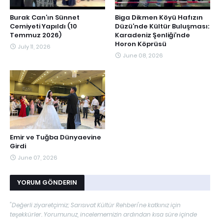
Burak Can’ın Sünnet
Biga Dikmen Köyü Hafızın
Cemiyeti Yapıldı (10
Düzü’nde Kültür Buluşması:
Temmuz 2026)
Karadeniz Şenliği’nde
Horon Köprüsü
July 11, 2026
June 08, 2026
Emir ve Tuğba Dünyaevine
Girdi
June 07, 2026
YORUM GÖNDERIN
"Değerli ziyaretçimiz; Sarısıvat Kültür Rehberi'ne katkınız için
teşekkürler. Yorumunuz, incelememizin ardından kısa süre içinde