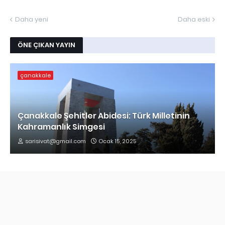
Daha yeni
Daha eski
ÖNE ÇIKAN YAYIN
çanakkale
Çanakkale Şehitler Abidesi: Türk Milletinin
Kahramanlık Simgesi
sarisivat@gmail.com
Ocak 15, 2025