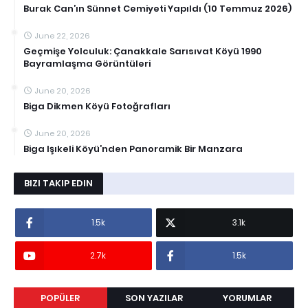
Burak Can’ın Sünnet Cemiyeti Yapıldı (10 Temmuz 2026)
June 22, 2026
Geçmişe Yolculuk: Çanakkale Sarısıvat Köyü 1990
Bayramlaşma Görüntüleri
June 20, 2026
Biga Dikmen Köyü Fotoğrafları
June 20, 2026
Biga Işıkeli Köyü’nden Panoramik Bir Manzara
BIZI TAKIP EDIN
1.5k
3.1k
2.7k
1.5k
POPÜLER
SON YAZILAR
YORUMLAR