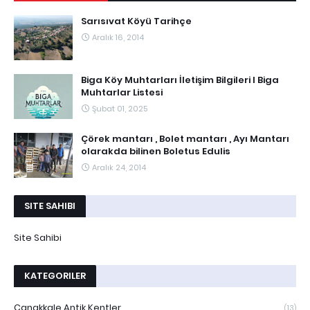
Sarısıvat Köyü Tarihçe
Aralık 16, 2014
Biga Köy Muhtarları İletişim Bilgileri I Biga
Muhtarlar Listesi
Şubat 01, 2025
Çörek mantarı , Bolet mantarı , Ayı Mantarı
olarakda bilinen Boletus Edulis
Aralık 24, 2014
SITE SAHIBI
Site Sahibi
KATEGORILER
Çanakkale Antik Kentler
(13)