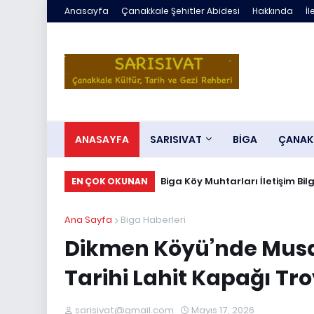
Anasayfa
Çanakkale Şehitler Abidesi
Hakkında
İl
ANASAYFA
SARISIVAT
BİGA
ÇANAK
Biga Köy Muhtarları İletişim Bilg
EN ÇOK OKUNAN
Ana Sayfa
Biga Haberleri
Dikmen Köyü’nde Musal
Tarihi Lahit Kapağı Tr
sarisivat@gmail.com
Mayıs 17, 2026