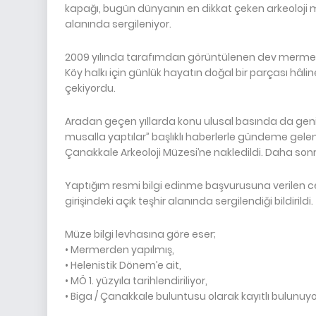
kapağı, bugün dünyanın en dikkat çeken arkeoloji mü
alanında sergileniyor.
2009 yılında tarafımdan görüntülenen dev mermer k
Köy halkı için günlük hayatın doğal bir parçası hâlin
çekiyordu.
Aradan geçen yıllarda konu ulusal basında da geniş
musalla yaptılar” başlıklı haberlerle gündeme gelen t
Çanakkale Arkeoloji Müzesi’ne nakledildi. Daha sonr
Yaptığım resmi bilgi edinme başvurusuna verilen 
girişindeki açık teşhir alanında sergilendiği bildirildi.
Müze bilgi levhasına göre eser;
• Mermerden yapılmış,
• Helenistik Dönem’e ait,
• MÖ 1. yüzyıla tarihlendiriliyor,
• Biga / Çanakkale buluntusu olarak kayıtlı bulunuyo