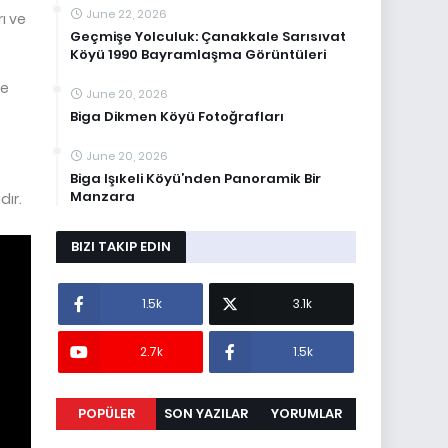
June 22, 2026
ı ve
Geçmişe Yolculuk: Çanakkale Sarısıvat
Köyü 1990 Bayramlaşma Görüntüleri
le
June 20, 2026
Biga Dikmen Köyü Fotoğrafları
June 20, 2026
Biga Işıkeli Köyü’nden Panoramik Bir
Manzara
dır.
BIZI TAKIP EDIN
1.5k
3.1k
2.7k
1.5k
POPÜLER
SON YAZILAR
YORUMLAR