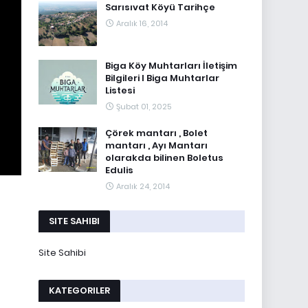
Sarısıvat Köyü Tarihçe
Aralık 16, 2014
Biga Köy Muhtarları İletişim
Bilgileri I Biga Muhtarlar
Listesi
Şubat 01, 2025
Çörek mantarı , Bolet
mantarı , Ayı Mantarı
olarakda bilinen Boletus
Edulis
Aralık 24, 2014
SITE SAHIBI
Site Sahibi
KATEGORILER