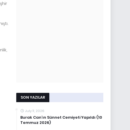
şhir
ıştı.
lik,
SON YAZILAR
July 11, 2026
Burak Can’ın Sünnet Cemiyeti Yapıldı (10
Temmuz 2026)