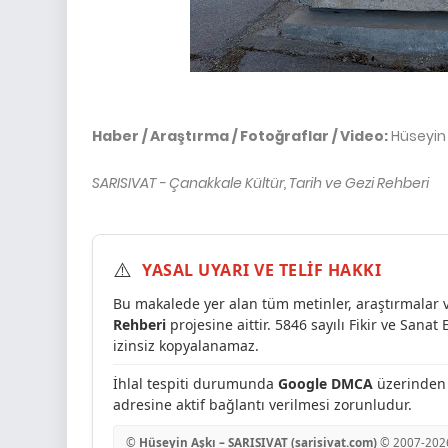
Haber / Araştırma / Fotoğraflar / Video:
Hüseyin 
SARISIVAT - Çanakkale Kültür, Tarih ve Gezi Rehberi
⚠️
YASAL UYARI VE TELİF HAKKI
Bu makalede yer alan tüm metinler, araştırmalar 
Rehberi
projesine aittir. 5846 sayılı Fikir ve Sana
izinsiz kopyalanamaz.
İhlal tespiti durumunda
Google DMCA
üzerinden y
adresine aktif bağlantı verilmesi zorunludur.
©
Hüseyin Aşkı – SARISIVAT (sarisivat.com)
© 2007-
202