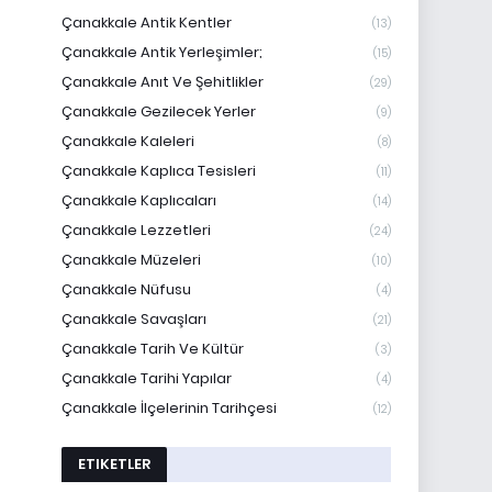
Çanakkale Antik Kentler
(13)
Çanakkale Antik Yerleşimler;
(15)
Çanakkale Anıt Ve Şehitlikler
(29)
Çanakkale Gezilecek Yerler
(9)
Çanakkale Kaleleri
(8)
Çanakkale Kaplıca Tesisleri
(11)
Çanakkale Kaplıcaları
(14)
Çanakkale Lezzetleri
(24)
Çanakkale Müzeleri
(10)
Çanakkale Nüfusu
(4)
Çanakkale Savaşları
(21)
Çanakkale Tarih Ve Kültür
(3)
Çanakkale Tarihi Yapılar
(4)
Çanakkale İlçelerinin Tarihçesi
(12)
ETIKETLER