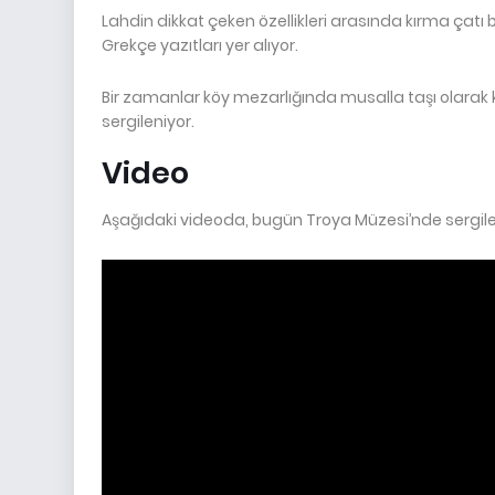
Lahdin dikkat çeken özellikleri arasında kırma çatı
Grekçe yazıtları yer alıyor.
Bir zamanlar köy mezarlığında musalla taşı olarak kul
sergileniyor.
Video
Aşağıdaki videoda, bugün Troya Müzesi’nde sergilene