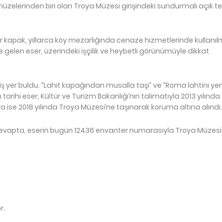
zelerinden biri olan Troya Müzesi girişindeki sundurmalı açık te
apak, yıllarca köy mezarlığında cenaze hizmetlerinde kullanılm
e gelen eser, üzerindeki işçilik ve heybetli görünümüyle dikkat
 yer buldu. “Lahit kapağından musalla taşı” ve “Roma lahtini yem
arihi eser, Kültür ve Turizm Bakanlığı’nın talimatıyla 2013 yılında
a ise 2018 yılında Troya Müzesi’ne taşınarak koruma altına alındı.
cevapta, eserin bugün 12436 envanter numarasıyla Troya Müzesi
r.