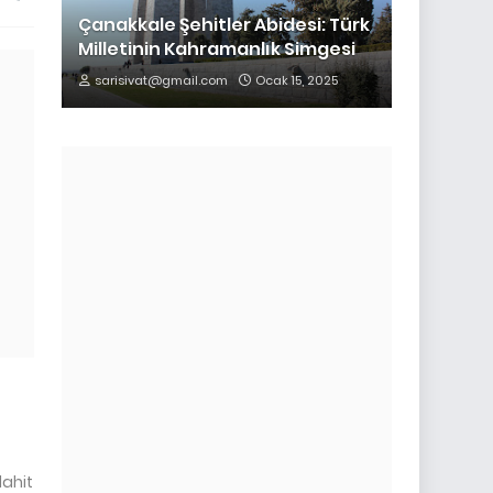
Çanakkale Şehitler Abidesi: Türk
Milletinin Kahramanlık Simgesi
sarisivat@gmail.com
Ocak 15, 2025
lahit