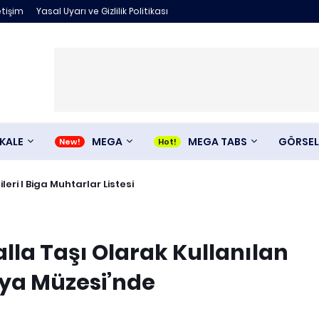
etişim
Yasal Uyarı ve Gizlilik Politikası
KALE
MEGA
MEGA TABS
GÖRSEL
ileri I Biga Muhtarlar Listesi
la Taşı Olarak Kullanılan
oya Müzesi’nde