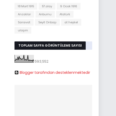
18 Mart 1915
57.alay
9 Ocak 1916
Anzaklar
Arıburnu
Atatürk
Sarısıvat
Seyit Onbaşı
at heykel
ulaşım
TOPLAM SAYFA GÖRÜNTÜLEME SAYISI
593,552
Blogger tarafından desteklenmektedir