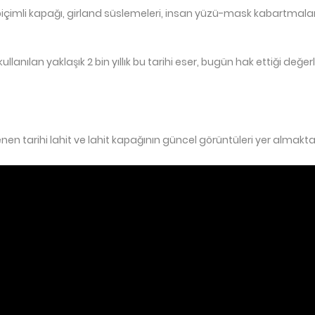
 biçimli kapağı, girland süslemeleri, insan yüzü-mask kabartmalar
lanılan yaklaşık 2 bin yıllık bu tarihi eser, bugün hak ettiği değer
n tarihi lahit ve lahit kapağının güncel görüntüleri yer almakta