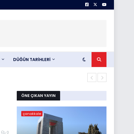
DÜĞÜN TARİHLERİ
Çörek mantarı
ÖNE ÇIKAN YAYIN
çanakkale
0