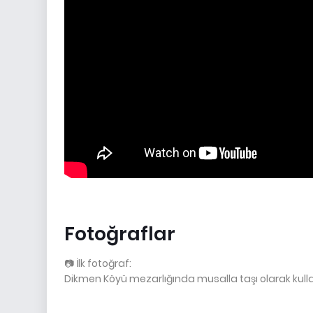
Fotoğraflar
📷 İlk fotoğraf:
Dikmen Köyü mezarlığında musalla taşı olarak kulla