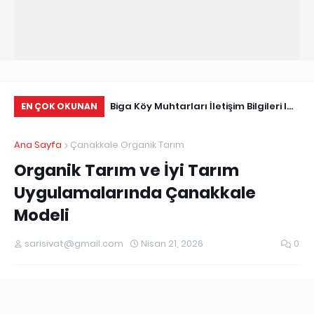
Tarihçe
Biga Köy Muhtarları İletişim Bilgileri I
Çö
EN ÇOK OKUNAN
Biga Muhtarlar Listesi
Ma
Ana Sayfa
Çanakkale Organik Tarım
Ed
Organik Tarım ve İyi Tarım
Uygulamalarında Çanakkale
Modeli
sarisivat@gmail.com
Nisan 21, 2026
0