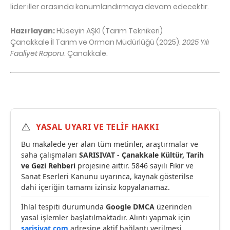
lider iller arasında konumlandırmaya devam edecektir.
Hazırlayan:
 Hüseyin AŞKI (Tarım Teknikeri)

Çanakkale İl Tarım ve Orman Müdürlüğü (2025). 
2025 Yılı 
Faaliyet Raporu
. Çanakkale.
⚠️
YASAL UYARI VE TELİF HAKKI
Bu makalede yer alan tüm metinler, araştırmalar ve
saha çalışmaları
SARISIVAT - Çanakkale Kültür, Tarih
ve Gezi Rehberi
projesine aittir. 5846 sayılı Fikir ve
Sanat Eserleri Kanunu uyarınca, kaynak gösterilse
dahi içeriğin tamamı izinsiz kopyalanamaz.
İhlal tespiti durumunda
Google DMCA
üzerinden
yasal işlemler başlatılmaktadır. Alıntı yapmak için
sarisivat.com
adresine aktif bağlantı verilmesi