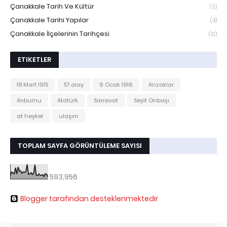
Çanakkale Tarih Ve Kültür
(3)
Çanakkale Tarihi Yapılar
(4)
Çanakkale İlçelerinin Tarihçesi
(12)
ETIKETLER
18 Mart 1915
57.alay
9 Ocak 1916
Anzaklar
Arıburnu
Atatürk
Sarısıvat
Seyit Onbaşı
at heykel
ulaşım
TOPLAM SAYFA GÖRÜNTÜLEME SAYISI
593,956
Blogger tarafından desteklenmektedir