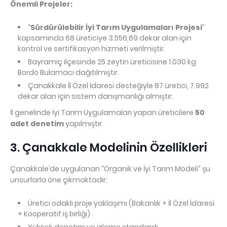
Önemli Projeler:
“
Sürdürülebilir İyi Tarım Uygulamaları Projesi
”
kapsamında 68 üreticiye 3.556,69 dekar alan için
kontrol ve sertifikasyon hizmeti verilmiştir.
Bayramiç ilçesinde 25 zeytin üreticisine 1.030 kg
Bordo Bulamacı dağıtılmıştır.
Çanakkale İl Özel İdaresi desteğiyle 87 üretici, 7.992
dekar alan için sistem danışmanlığı almıştır.
İl genelinde İyi Tarım Uygulamaları yapan üreticilere 
50 
adet denetim
 yapılmıştır.
3. Çanakkale Modelinin Özellikleri
Çanakkale’de uygulanan “Organik ve İyi Tarım Modeli” şu 
unsurlarla öne çıkmaktadır:
Üretici odaklı proje yaklaşımı (Bakanlık + İl Özel İdaresi
+ Kooperatif iş birliği)