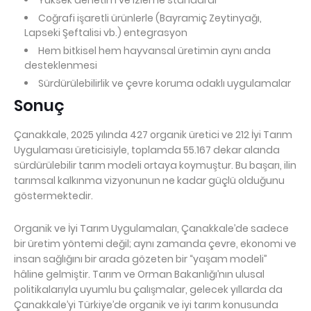
Yüksek denetim ve izleme standardı
Coğrafi işaretli ürünlerle (Bayramiç Zeytinyağı,
Lapseki Şeftalisi vb.) entegrasyon
Hem bitkisel hem hayvansal üretimin aynı anda
desteklenmesi
Sürdürülebilirlik ve çevre koruma odaklı uygulamalar
Sonuç
Çanakkale, 2025 yılında 427 organik üretici ve 212 İyi Tarım 
Uygulaması üreticisiyle, toplamda 55.167 dekar alanda 
sürdürülebilir tarım modeli ortaya koymuştur. Bu başarı, ilin 
tarımsal kalkınma vizyonunun ne kadar güçlü olduğunu 
göstermektedir.
Organik ve İyi Tarım Uygulamaları, Çanakkale’de sadece 
bir üretim yöntemi değil; aynı zamanda çevre, ekonomi ve 
insan sağlığını bir arada gözeten bir “yaşam modeli” 
hâline gelmiştir. Tarım ve Orman Bakanlığı’nın ulusal 
politikalarıyla uyumlu bu çalışmalar, gelecek yıllarda da 
Çanakkale’yi Türkiye’de organik ve iyi tarım konusunda 