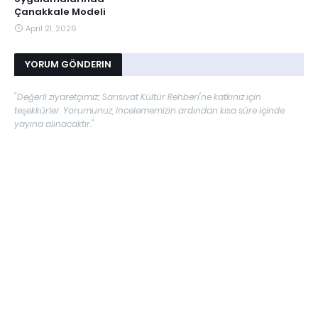
Çanakkale Modeli
April 21, 2026
YORUM GÖNDERIN
"Değerli ziyaretçimiz; Sarısıvat Kültür Rehberi'ne katkınız için
teşekkürler. Yorumunuz, incelememizin ardından kısa süre içinde
yayına alınacaktır."