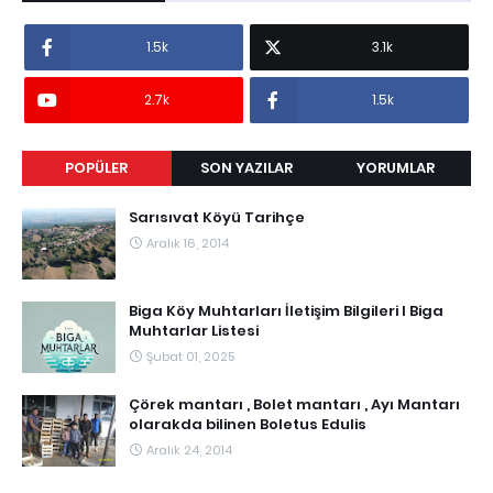
1.5k
3.1k
2.7k
1.5k
POPÜLER
SON YAZILAR
YORUMLAR
Sarısıvat Köyü Tarihçe
Aralık 16, 2014
Biga Köy Muhtarları İletişim Bilgileri I Biga
Muhtarlar Listesi
Şubat 01, 2025
Çörek mantarı , Bolet mantarı , Ayı Mantarı
olarakda bilinen Boletus Edulis
Aralık 24, 2014