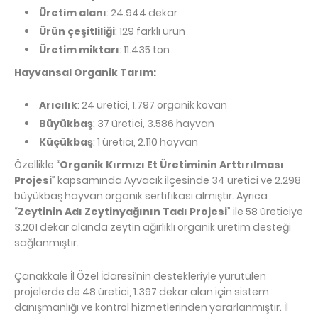
Üretim alanı
: 24.944 dekar
Ürün çeşitliliği
: 129 farklı ürün
Üretim miktarı
: 11.435 ton
Hayvansal Organik Tarım:
Arıcılık
: 24 üretici, 1.797 organik kovan
Büyükbaş
: 37 üretici, 3.586 hayvan
Küçükbaş
: 1 üretici, 2.110 hayvan
Özellikle “
Organik Kırmızı Et Üretiminin Arttırılması 
Projesi
” kapsamında Ayvacık ilçesinde 34 üretici ve 2.298 
büyükbaş hayvan organik sertifikası almıştır. Ayrıca 
“
Zeytinin Adı Zeytinyağının Tadı Projesi
” ile 58 üreticiye 
3.201 dekar alanda zeytin ağırlıklı organik üretim desteği 
sağlanmıştır.
Çanakkale İl Özel İdaresi’nin destekleriyle yürütülen 
projelerde de 48 üretici, 1.397 dekar alan için sistem 
danışmanlığı ve kontrol hizmetlerinden yararlanmıştır. İl 