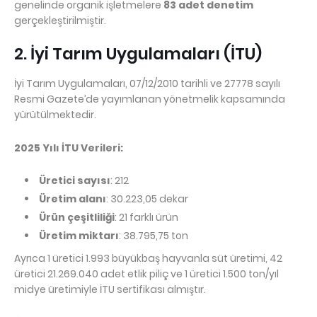
genelinde organik işletmelere 
83 adet denetim
gerçekleştirilmiştir.
2. İyi Tarım Uygulamaları (İTU)
İyi Tarım Uygulamaları, 07/12/2010 tarihli ve 27778 sayılı 
Resmi Gazete’de yayımlanan yönetmelik kapsamında 
yürütülmektedir.
2025 Yılı İTU Verileri:
Üretici sayısı
: 212
Üretim alanı
: 30.223,05 dekar
Ürün çeşitliliği
: 21 farklı ürün
Üretim miktarı
: 38.795,75 ton
Ayrıca 1 üretici 1.993 büyükbaş hayvanla süt üretimi, 42 
üretici 21.269.040 adet etlik piliç ve 1 üretici 1.500 ton/yıl 
midye üretimiyle İTU sertifikası almıştır.