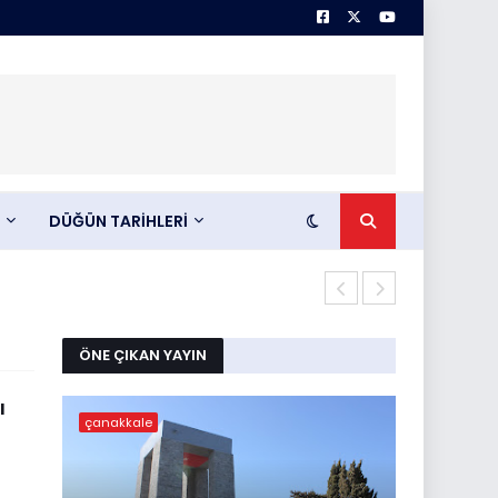
DÜĞÜN TARİHLERİ
Abdullah KIL
ÖNE ÇIKAN YAYIN
ı
çanakkale