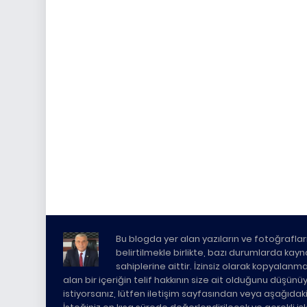
Bu blogda yer alan yazıların ve fotoğrafları
belirtilmekle birlikte, bazı durumlarda kaynak 
sahiplerine aittir. İzinsiz olarak kopyalanm
alan bir içeriğin telif hakkının size ait olduğunu düşün
istiyorsanız, lütfen iletişim sayfasından veya aşağıda