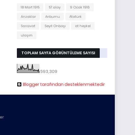
18 Mart 1915
57.alay
9 Ocak 1916
Anzaklar
Arıburnu
Atatürk
Sarısıvat
Seyit Onbaşı
at heykel
ulaşım
TOPLAM SAYFA GÖRÜNTÜLEME SAYISI
593,309
Blogger tarafından desteklenmektedir
yer