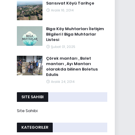
Sarısıvat Köyü Tarihçe
Aralık 16, 2014
Biga Köy Muhtarları İletişim
Bilgileri I Biga Muhtarlar
Listesi
Şubat 01, 2025
Çörek mantarı , Bolet
mantarı , Ayı Mantarı
olarakda bilinen Boletus
Edulis
Aralık 24, 2014
SITE SAHIBI
Site Sahibi
KATEGORILER