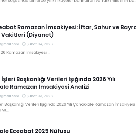
her köşesinde binlerce yıllık hikâyeler barındıran ve Türk milletinin ba
eabat Ramazan İmsakiyesi: İftar, Sahur ve Bay
Vakitleri (Diyanet)
@gmail.com
Şubat 04, 2026
26 Ramazan İmsakiyesi …
İşleri Başkanlığı Verileri Işığında 2026 Yılı
le Ramazan İmsakiyesi Analizi
@gmail.com
Şubat 03, 2026
eri Başkanlığı Verileri Işığında 2026 Yılı Çanakkale Ramazan İmsakiyesi
 yıl…
ale Eceabat 2025 Nüfusu