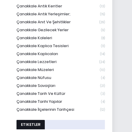
Çanakkale Antik Kentler
(13)
Çanakkale Antik Yerleşimler;
(15)
Çanakkale Anıt Ve Şehitlikler
(29)
Çanakkale Gezilecek Yerler
(9)
Çanakkale Kaleleri
(8)
Çanakkale Kaplıca Tesisleri
(11)
Çanakkale Kaplıcaları
(14)
Çanakkale Lezzetleri
(24)
Çanakkale Müzeleri
(10)
Çanakkale Nüfusu
(4)
Çanakkale Savaşları
(21)
Çanakkale Tarih Ve Kültür
(3)
Çanakkale Tarihi Yapılar
(4)
Çanakkale İlçelerinin Tarihçesi
(12)
ETIKETLER