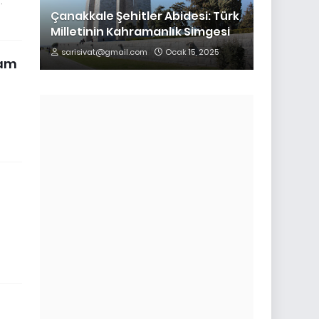
…
Çanakkale Şehitler Abidesi: Türk
Milletinin Kahramanlık Simgesi
sarisivat@gmail.com
Ocak 15, 2025
ram