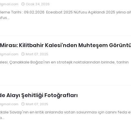
@gmail.com
Ocak 24, 2026
eme Tarihi : 09.02.2026 Eceabat 2025 Nüfusu Açıklandı 2025 yılına ai
üfus…
n Mirası: Kilitbahir Kalesi'nden Muhteşem Görünt
@gmail.com
Mart 07, 2025
Kalesi, Çanakkale Boğazı'nın en stratejik noktalarından birinde, tarihin
e Alayı Şehitliği Fotoğrafları
@gmail.com
Mart 07, 2025
kale Savaşı'nın en kritik anlarında vatan savunması için canını feda 
a…