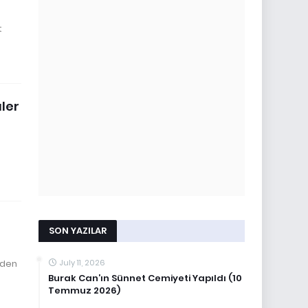
t
üler
SON YAZILAR
eden
July 11, 2026
Burak Can’ın Sünnet Cemiyeti Yapıldı (10
Temmuz 2026)