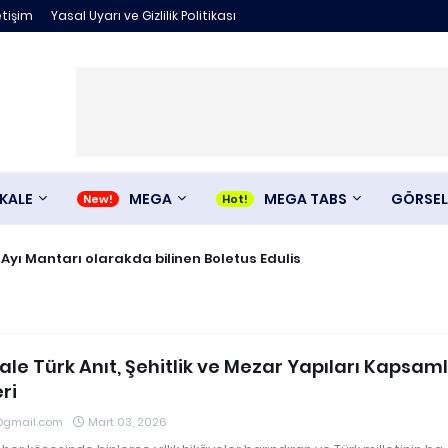
etişim
Yasal Uyarı ve Gizlilik Politikası
KALE
MEGA
MEGA TABS
GÖRSEL
 Ayı Mantarı olarakda bilinen Boletus Edulis
le Türk Anıt, Şehitlik ve Mezar Yapıları Kapsaml
ri
@gmail.com
Mart 03, 2026