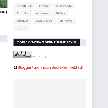
18 Mart 1915
57.alay
9 Ocak 1916
sü |
Anzaklar
Arıburnu
Atatürk
Sarısıvat
Seyit Onbaşı
at heykel
ulaşım
TOPLAM SAYFA GÖRÜNTÜLEME SAYISI
593,966
Blogger tarafından desteklenmektedir