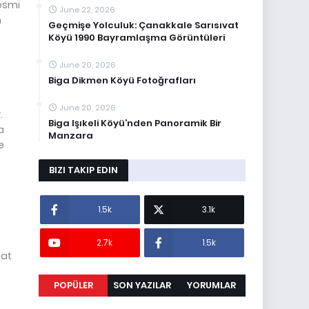
resmi
June 22, 2026
m
Geçmişe Yolculuk: Çanakkale Sarısıvat
Köyü 1990 Bayramlaşma Görüntüleri
June 20, 2026
Biga Dikmen Köyü Fotoğrafları
June 20, 2026
.
Biga Işıkeli Köyü’nden Panoramik Bir
a
Manzara
e
BIZI TAKIP EDIN
1.5k
3.1k
2.7k
1.5k
aat
POPÜLER
SON YAZILAR
YORUMLAR