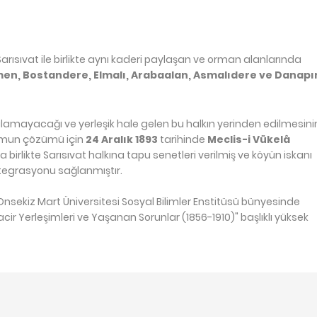
arısıvat ile birlikte aynı kaderi paylaşan ve orman alanlarında
men, Bostandere, Elmalı, Arabaalan, Asmalıdere ve Danapı
ılamayacağı ve yerleşik hale gelen bu halkın yerinden edilmesini
urumun çözümü için
24 Aralık 1893
tarihinde
Meclis-i Vükelâ
rla birlikte Sarısıvat halkına tapu senetleri verilmiş ve köyün iskanı
tegrasyonu sağlanmıştır.
nsekiz Mart Üniversitesi Sosyal Bilimler Enstitüsü bünyesinde
ir Yerleşimleri ve Yaşanan Sorunlar (1856-1910)" başlıklı yüksek