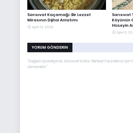
Sarısıvat Kaçamağı: Bir Lezzet
Sarısıvat 
Mirasının Dijital Anlatımı
Köyünün G
Hüseyin Aş
April 12, 2026
April 11, 2
YORUM GÖNDERIN
"Değerli ziyaretçimiz; Sarısıvat Kültür Rehberi'ne katkınız i
alınacaktır."