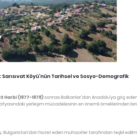
mi: Sarısıvat Köyü’nün Tarihsel ve Sosyo-Demografik
93 Harbi (1877-1878)
sonrası Balkanlar'dan Anadolu’ya göç eden
fyasındaki yerleşim mücadelesinin en önemli örneklerinden birid
, Bulgaristan’dan hicret eden muhacirler tarafından teşkil edilmi