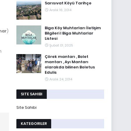
Sarısıvat Köyü Tarihçe
Aralık 16, 2014
Biga Köy Muhtarları İletişim
nar
)
Bilgileri I Biga Muhtarlar
Listesi
Şubat 01, 2025
n
Çörek mantarı , Bolet
mantarı , Ayı Mantarı
olarakda bilinen Boletus
Edulis
Aralık 24, 2014
SITE SAHIBI
Site Sahibi
KATEGORILER