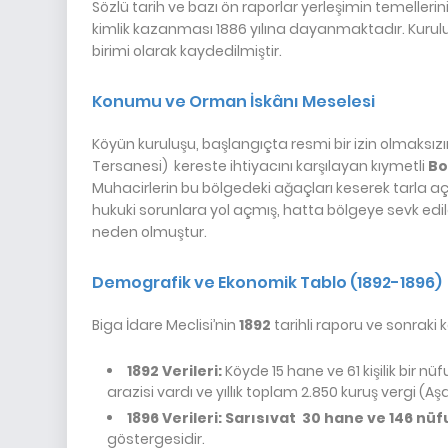
Sözlü tarih ve bazı ön raporlar yerleşimin temellerin
kimlik kazanması 1886 yılına dayanmaktadır. Kuru
birimi olarak kaydedilmiştir.
Konumu ve Orman İskânı Meselesi
Köyün kuruluşu, başlangıçta resmi bir izin olmaksızın
Tersanesi) kereste ihtiyacını karşılayan kıymetli
Bo
Muhacirlerin bu bölgedeki ağaçları keserek tarla aç
hukuki sorunlara yol açmış, hatta bölgeye sevk ed
neden olmuştur.
Demografik ve Ekonomik Tablo (1892-1896)
Biga İdare Meclisi’nin
1892
tarihli raporu ve sonraki 
1892 Verileri:
Köyde 15 hane ve 61 kişilik bir 
arazisi vardı ve yıllık toplam 2.850 kuruş vergi (A
1896 Verileri: Sarısıvat
30 hane ve 146 nüf
göstergesidir.