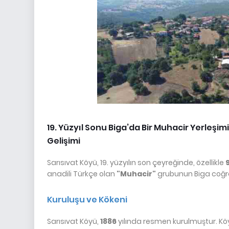
19. Yüzyıl Sonu Biga’da Bir Muhacir Yerleşi
Gelişimi
Sarısıvat Köyü, 19. yüzyılın son çeyreğinde, özellikle
anadili Türkçe olan
"Muhacir"
grubunun Biga coğra
Kuruluşu ve Kökeni
Sarısıvat Köyü,
1886
yılında resmen kurulmuştur. Köy