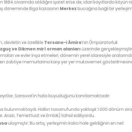
in 1884 civarında atıldığını işaret etse de, idari kayıtlarda köyün 
luş döneminde Biga kazasının
Merkez
bucağına bağlı bir yerleşi
, devletin ve özellikle
Tersane-i Âmire
’nin (İmparatorluk
zguç ve Dikmen mirî orman alanları
üzerinde gerçekleşmiştir
maları ve evler inşa etmeleri, dönemin yerel idaresiyle aralarınd
ilen zabtiye memurlarına karşı yer yer mukavemet gösterilmesin
kayıtlar, Sarısıvat’ın hızla büyüdüğünü kanıtlamaktadır:
nüfus bulunmaktaydı. Halkın tasarrufunda yaklaşık 1.000 dönüm zir
şar, Arazi, Temettuat ve Emlak) tahsil ediliyordu.
usa
ulaşmıştır. Bu artış, yerleşimin kalıcı hale geldiğinin en net