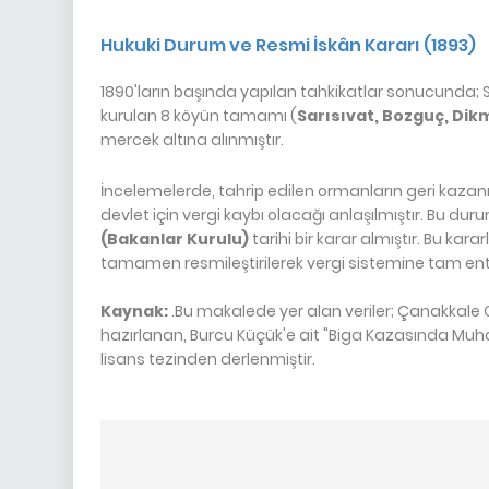
Hukuki Durum ve Resmi İskân Kararı (1893)
1890'ların başında yapılan tahkikatlar sonucunda; S
kurulan 8 köyün tamamı (
Sarısıvat, Bozguç, Dik
mercek altına alınmıştır.
İncelemelerde, tahrip edilen ormanların geri kazan
devlet için vergi kaybı olacağı anlaşılmıştır. Bu d
(Bakanlar Kurulu)
tarihi bir karar almıştır. Bu kara
tamamen resmileştirilerek vergi sistemine tam en
Kaynak:
.Bu makalede yer alan veriler; Çanakkale O
hazırlanan, Burcu Küçük'e ait "Biga Kazasında Muhac
lisans tezinden derlenmiştir.