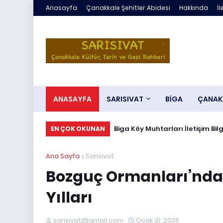
Anasayfa
Çanakkale Şehitler Abidesi
Hakkında
İl
ANASAYFA
SARISIVAT
BİGA
ÇANAK
Biga Köy Muhtarları İletişim Bilg
EN ÇOK OKUNAN
Ana Sayfa
Sarısıvat
Bozguç Ormanları’nda Y
Yılları
sarisivat@gmail.com
Ocak 31, 2026