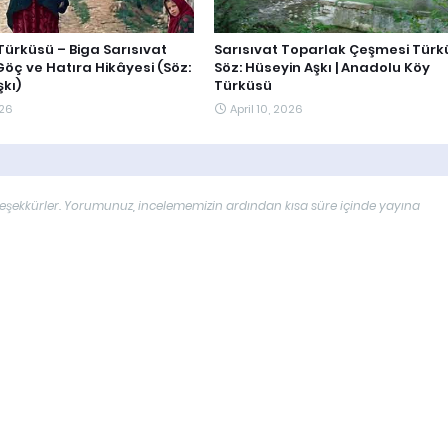
Türküsü – Biga Sarısıvat
Sarısıvat Toparlak Çeşmesi Türkü
öç ve Hatıra Hikâyesi (Söz:
Söz: Hüseyin Aşkı | Anadolu Köy
kı)
Türküsü
026
April 10, 2026
çin teşekkürler. Yorumunuz, incelememizin ardından kısa süre içinde yayına