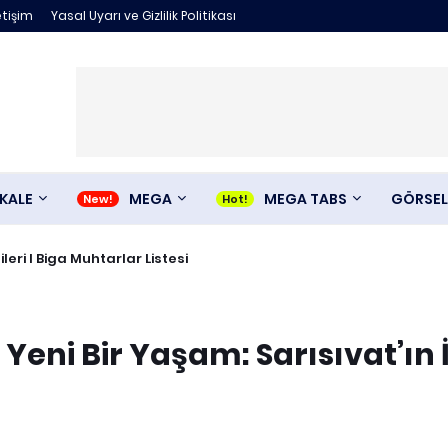
etişim
Yasal Uyarı ve Gizlilik Politikası
KALE
MEGA
MEGA TABS
GÖRSEL
ileri I Biga Muhtarlar Listesi
eni Bir Yaşam: Sarısıvat’ın İ