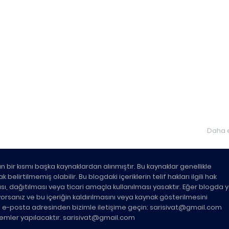
Daha e
n bir kısmı başka kaynaklardan alınmıştır. Bu kaynaklar genellikle
belirtilmemiş olabilir. Bu blogdaki içeriklerin telif hakları ilgili hak
ası, dağıtılması veya ticari amaçla kullanılması yasaktır. Eğer blogda 
üyorsanız ve bu içeriğin kaldırılmasını veya kaynak gösterilmesini
ki e-posta adresinden bizimle iletişime geçin: sarisivat@gmail.com
şlemler yapılacaktır. sarisivat@gmail.com