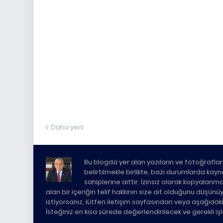
Daha yeni
Bu blogda yer alan yazıların ve fotoğrafları
belirtilmekle birlikte, bazı durumlarda kaynak 
sahiplerine aittir. İzinsiz olarak kopyalanm
alan bir içeriğin telif hakkının size ait olduğunu düşün
istiyorsanız, lütfen iletişim sayfasından veya aşağıda
İsteğiniz en kısa sürede değerlendirilecek ve gerekli i