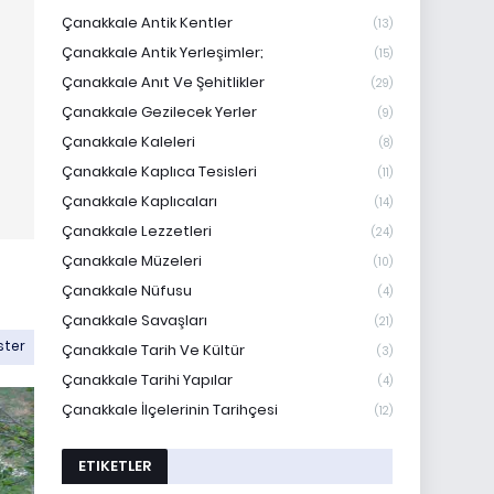
Çanakkale Antik Kentler
(13)
Çanakkale Antik Yerleşimler;
(15)
Çanakkale Anıt Ve Şehitlikler
(29)
Çanakkale Gezilecek Yerler
(9)
Çanakkale Kaleleri
(8)
Çanakkale Kaplıca Tesisleri
(11)
Çanakkale Kaplıcaları
(14)
Çanakkale Lezzetleri
(24)
Çanakkale Müzeleri
(10)
Çanakkale Nüfusu
(4)
Çanakkale Savaşları
(21)
ster
Çanakkale Tarih Ve Kültür
(3)
Çanakkale Tarihi Yapılar
(4)
Çanakkale İlçelerinin Tarihçesi
(12)
ETIKETLER