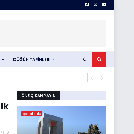
DÜĞÜN TARİHLERİ
Çörek mantarı
ÖNE ÇIKAN YAYIN
lk
çanakkale
0