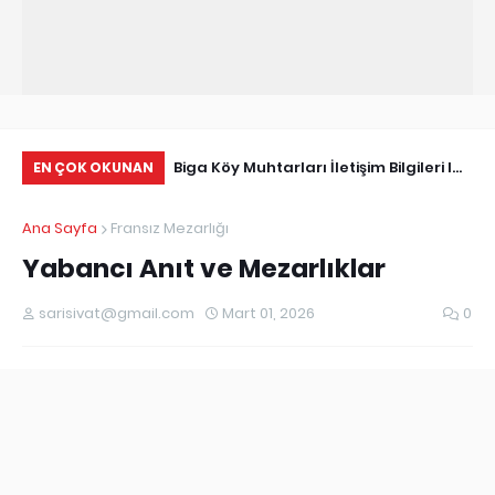
Tarihçe
Biga Köy Muhtarları İletişim Bilgileri I
Çö
EN ÇOK OKUNAN
Biga Muhtarlar Listesi
Ma
Ana Sayfa
Fransız Mezarlığı
Ed
Yabancı Anıt ve Mezarlıklar
sarisivat@gmail.com
Mart 01, 2026
0