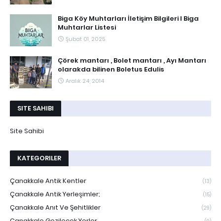
Biga Köy Muhtarları İletişim Bilgileri I Biga
Muhtarlar Listesi
Şubat 01, 2025
Çörek mantarı , Bolet mantarı , Ayı Mantarı
olarakda bilinen Boletus Edulis
Aralık 24, 2014
SITE SAHIBI
Site Sahibi
KATEGORILER
Çanakkale Antik Kentler
(13)
Çanakkale Antik Yerleşimler;
(15)
Çanakkale Anıt Ve Şehitlikler
(29)
Çanakkale Gezilecek Yerler