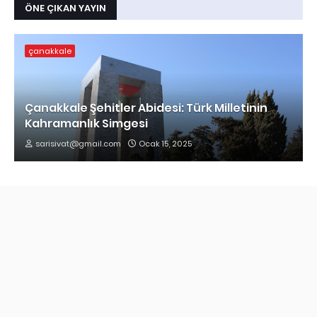
ÖNE ÇIKAN YAYIN
çanakkale
Çanakkale Şehitler Abidesi: Türk Milletinin
Kahramanlık Simgesi
sarisivat@gmail.com
Ocak 15, 2025