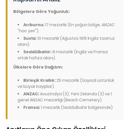
Bölgelere Göre Yoğunluk:
Arıburnu:
17 mezarlık (En yoğun bölge, ANZAC
"hac yeri").
Suvla:
10 mezarlık (Ağustos 1915 İngiliz taarruz
alanı).
Seddülbahir:
8 mezarlık (İngiliz ve Fransız
ortak hafıza alanı).
Ülkelere Göre Dağılım:
Birleşik Krallık:
25 mezarlık (Sayısal üstünlük
ve büyük kayıplar).
ANZAC:
Avustralya (3), Yeni Zelanda (3) ve 1
genel ANZAC mezarlığı (Beach Cemetery).
Fransa:
1 mezarlık (Seddülbahir bölgesinde).