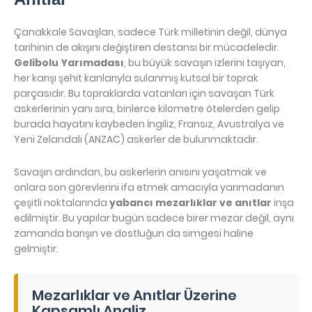
Çanakkale Savaşları, sadece Türk milletinin değil, dünya
tarihinin de akışını değiştiren destansı bir mücadeledir.
Gelibolu Yarımadası
, bu büyük savaşın izlerini taşıyan,
her karışı şehit kanlarıyla sulanmış kutsal bir toprak
parçasıdır. Bu topraklarda vatanları için savaşan Türk
askerlerinin yanı sıra, binlerce kilometre ötelerden gelip
burada hayatını kaybeden İngiliz, Fransız, Avustralya ve
Yeni Zelandalı (ANZAC) askerler de bulunmaktadır.
Savaşın ardından, bu askerlerin anısını yaşatmak ve
onlara son görevlerini ifa etmek amacıyla yarımadanın
çeşitli noktalarında
yabancı mezarlıklar ve anıtlar
inşa
edilmiştir. Bu yapılar bugün sadece birer mezar değil, aynı
zamanda barışın ve dostluğun da simgesi haline
gelmiştir.
Mezarlıklar ve Anıtlar Üzerine
Kapsamlı Analiz