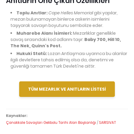
Anıtların Öne Çıkan Özellikleri
Toplu Anıtlar:
Cape Helles Memorial
gibi yapılar,
mezarı bulunamayan binlerce askerin isimlerini
taşıyarak savaşın boyutunu sembolize eder.
Muharebe Alanı İsimleri:
Mezarlıklar genellikle
savaş sırasındaki kod adlarını taşır:
Baby 700, Hill 10,
The Nek, Quinn's Post.
Hukuki Statü:
Lozan Antlaşması uyarınca bu alanlar
ilgili devletlere tahsis edilmiş olsa da, denetimi ve
güvenliği tamamen Türk Devleti'ne aittir.
TÜM MEZARLIK VE ANITLARIN LİSTESİ
Kaynaklar:
Çanakkale Savaşları Gelibolu Tarihi Alan Başkanlığı
/
SARISIVAT