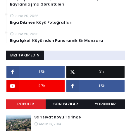
Bayramlaşma Görüntüleri
June 20, 2026
Biga Dikmen Köyü Fotoğrafları
June 20, 2026
Biga Işıkeli Köyü’nden Panoramik Bir Manzara
BIZI TAKIP EDIN
1.5k
3.1k
2.7k
1.5k
POPÜLER
SON YAZILAR
YORUMLAR
Sarısıvat Köyü Tarihçe
Aralık 16, 2014