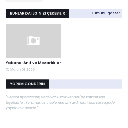
BUNLAR DA İLGINIZI ÇEKEBILIR
Tümünü göster
Yabancı Anıt ve Mezarlıklar
March 01, 2026
YORUM GÖNDERIN
"Değerli ziyaretçimiz; Sarısıvat Kültür Rehberi'ne katkınız için
teşekkürler. Yorumunuz, incelememizin ardından kısa süre içinde
yayına alınacaktır."