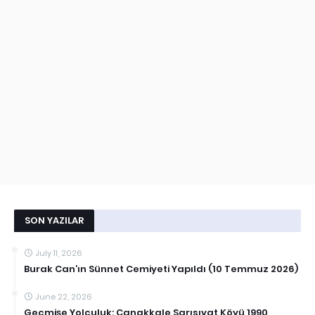
SON YAZILAR
July 11, 2026
Burak Can’ın Sünnet Cemiyeti Yapıldı (10 Temmuz 2026)
June 22, 2026
Geçmişe Yolculuk: Çanakkale Sarısıvat Köyü 1990