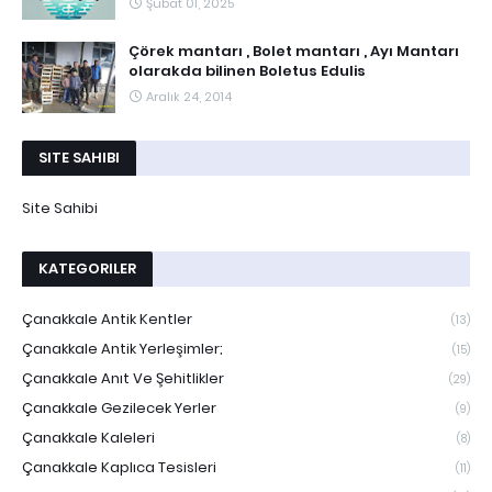
Şubat 01, 2025
Çörek mantarı , Bolet mantarı , Ayı Mantarı
olarakda bilinen Boletus Edulis
Aralık 24, 2014
SITE SAHIBI
Site Sahibi
KATEGORILER
Çanakkale Antik Kentler
(13)
Çanakkale Antik Yerleşimler;
(15)
Çanakkale Anıt Ve Şehitlikler
(29)
Çanakkale Gezilecek Yerler
(9)
Çanakkale Kaleleri
(8)
Çanakkale Kaplıca Tesisleri
(11)