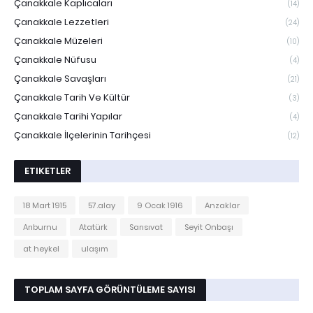
Çanakkale Kaplıcaları
(14)
Çanakkale Lezzetleri
(24)
Çanakkale Müzeleri
(10)
Çanakkale Nüfusu
(4)
Çanakkale Savaşları
(21)
Çanakkale Tarih Ve Kültür
(3)
Çanakkale Tarihi Yapılar
(4)
Çanakkale İlçelerinin Tarihçesi
(12)
ETIKETLER
18 Mart 1915
57.alay
9 Ocak 1916
Anzaklar
Arıburnu
Atatürk
Sarısıvat
Seyit Onbaşı
at heykel
ulaşım
TOPLAM SAYFA GÖRÜNTÜLEME SAYISI