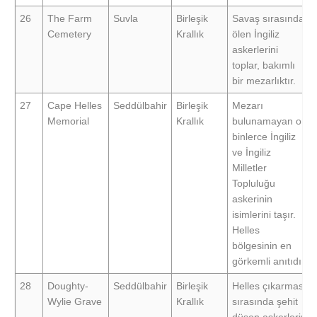
26
The Farm
Suvla
Birleşik
Savaş sırasında
Cemetery
Krallık
ölen İngiliz
askerlerini
toplar, bakımlı
bir mezarlıktır.
27
Cape Helles
Seddülbahir
Birleşik
Mezarı
Memorial
Krallık
bulunamayan on
binlerce İngiliz
ve İngiliz
Milletler
Topluluğu
askerinin
isimlerini taşır.
Helles
bölgesinin en
görkemli anıtıdır.
28
Doughty-
Seddülbahir
Birleşik
Helles çıkarması
Wylie Grave
Krallık
sırasında şehit