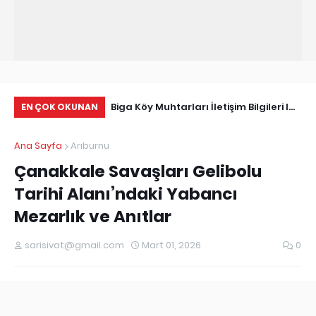
Tarihçe
Biga Köy Muhtarları İletişim Bilgileri I
Çö
EN ÇOK OKUNAN
Biga Muhtarlar Listesi
Ma
Ana Sayfa
Arıburnu
Ed
Çanakkale Savaşları Gelibolu
Tarihi Alanı’ndaki Yabancı
Mezarlık ve Anıtlar
sarisivat@gmail.com
Mart 01, 2026
0