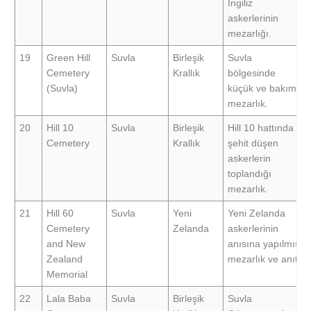
İngiliz
askerlerinin
mezarlığı.
19
Green Hill
Suvla
Birleşik
Suvla
Cemetery
Krallık
bölgesinde
(Suvla)
küçük ve bakımlı
mezarlık.
20
Hill 10
Suvla
Birleşik
Hill 10 hattında
Cemetery
Krallık
şehit düşen
askerlerin
toplandığı
mezarlık.
21
Hill 60
Suvla
Yeni
Yeni Zelanda
Cemetery
Zelanda
askerlerinin
and New
anısına yapılmış
Zealand
mezarlık ve anıt.
Memorial
22
Lala Baba
Suvla
Birleşik
Suvla