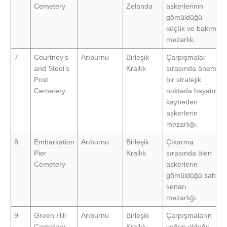
Cemetery
Zelanda
askerlerinin
gömüldüğü
küçük ve bakımlı
mezarlık.
7
Courtney’s
Arıburnu
Birleşik
Çarpışmalar
and Steel’s
Krallık
sırasında önemli
Post
bir stratejik
Cemetery
noktada hayatını
kaybeden
askerlerin
mezarlığı.
8
Embarkation
Arıburnu
Birleşik
Çıkarma
Pier
Krallık
sırasında ölen
Cemetery
askerlerin
gömüldüğü sahil
kenarı
mezarlığı.
9
Green Hill
Arıburnu
Birleşik
Çarpışmaların
Cemetery
Krallık
yoğun olduğu