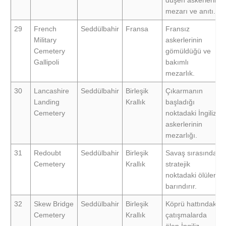
düşen askerlerin
mezarı ve anıtı.
29
French
Seddülbahir
Fransa
Fransız
Military
askerlerinin
Cemetery
gömüldüğü ve
Gallipoli
bakımlı
mezarlık.
30
Lancashire
Seddülbahir
Birleşik
Çıkarmanın
Landing
Krallık
başladığı
Cemetery
noktadaki İngiliz
askerlerinin
mezarlığı.
31
Redoubt
Seddülbahir
Birleşik
Savaş sırasında
Cemetery
Krallık
stratejik
noktadaki ölüleri
barındırır.
32
Skew Bridge
Seddülbahir
Birleşik
Köprü hattındaki
Cemetery
Krallık
çatışmalarda