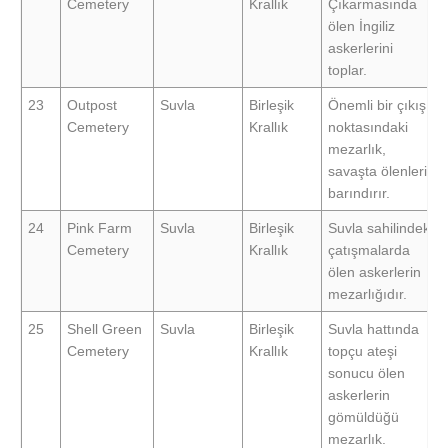
Cemetery
Krallık
Çıkarmasında
ölen İngiliz
askerlerini
toplar.
23
Outpost
Suvla
Birleşik
Önemli bir çıkış
Cemetery
Krallık
noktasındaki
mezarlık,
savaşta ölenleri
barındırır.
24
Pink Farm
Suvla
Birleşik
Suvla sahilindeki
Cemetery
Krallık
çatışmalarda
ölen askerlerin
mezarlığıdır.
25
Shell Green
Suvla
Birleşik
Suvla hattında
Cemetery
Krallık
topçu ateşi
sonucu ölen
askerlerin
gömüldüğü
mezarlık.