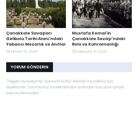
Çanakkale Savaşları
Mustafa Kemal'in
Gelibolu Tarihi Alanı’ndaki
Çanakkale Savaşı'ndaki
Yabancı Mezarlık ve Anıtlar
Rolü ve Kahramanlığı
March 01, 2026
February 21, 2025
YORUM GÖNDERIN
"Değerli ziyaretçimiz; Sarısıvat Kültür Rehberi'ne katkınız için
teşekkürler. Yorumunuz, incelememizin ardından kısa süre içinde
yayına alınacaktır."