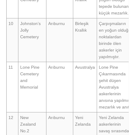
tepede bulunan
küçük mezarlık.
10
Johnston’s
Arıburnu
Birleşik
Çarpışmaların
Jolly
Krallık
en yoğun olduğu
Cemetery
noktalardan
birinde ölen
askerler için
yapılmıştır.
11
Lone Pine
Arıburnu
Avustralya
Lone Pine
Cemetery
Çıkarmasında
and
şehit düşen
Memorial
Avustralya
askerlerinin
anısına yapılmış
mezarlık ve anıt.
12
New
Arıburnu
Yeni
Yeni Zelanda
Zealand
Zelanda
askerlerinin
No.2
savaş sırasında