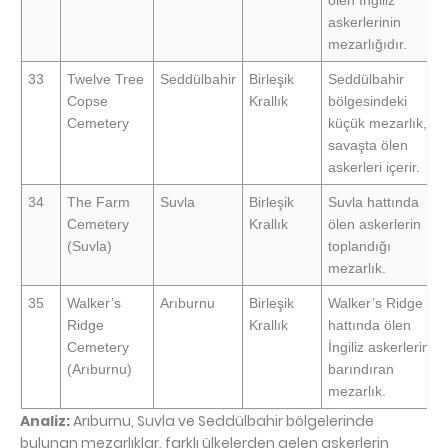
ölen İngiliz
askerlerinin
mezarlığıdır.
33
Twelve Tree
Seddülbahir
Birleşik
Seddülbahir
Copse
Krallık
bölgesindeki
Cemetery
küçük mezarlık,
savaşta ölen
askerleri içerir.
34
The Farm
Suvla
Birleşik
Suvla hattında
Cemetery
Krallık
ölen askerlerin
(Suvla)
toplandığı
mezarlık.
35
Walker’s
Arıburnu
Birleşik
Walker’s Ridge
Ridge
Krallık
hattında ölen
Cemetery
İngiliz askerlerini
(Arıburnu)
barındıran
mezarlık.
Analiz:
Arıburnu, Suvla ve Seddülbahir bölgelerinde
bulunan mezarlıklar, farklı ülkelerden gelen askerlerin