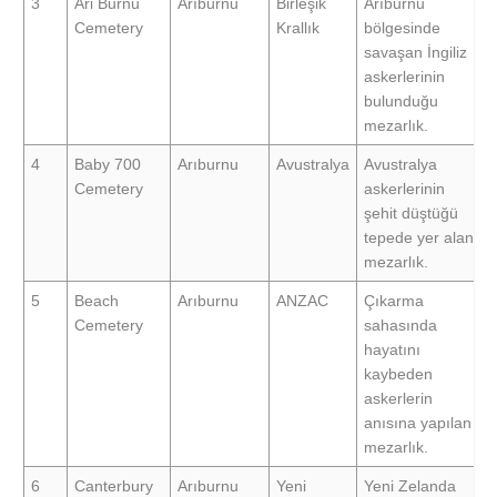
3
Ari Burnu
Arıburnu
Birleşik
Arıburnu
Cemetery
Krallık
bölgesinde
savaşan İngiliz
askerlerinin
bulunduğu
mezarlık.
4
Baby 700
Arıburnu
Avustralya
Avustralya
Cemetery
askerlerinin
şehit düştüğü
tepede yer alan
mezarlık.
5
Beach
Arıburnu
ANZAC
Çıkarma
Cemetery
sahasında
hayatını
kaybeden
askerlerin
anısına yapılan
mezarlık.
6
Canterbury
Arıburnu
Yeni
Yeni Zelanda