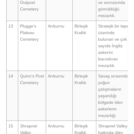
Outpost
ve sonrasında
Cemetery
gömüldüğü
mezarlık.
13
Plugge’s
Arıburnu
Birleşik
Stratejik bir tepe
Plateau
Krallık
üzerinde
Cemetery
bulunan ve çok
sayıda İngiliz
askerini
barındıran
mezarlık.
14
Quinn’s Post
Arıburnu
Birleşik
Savaş sırasında
Cemetery
Krallık
yoğun
çatışmaların
yaşandığı
bölgede ölen
askerlerin
mezarlığı.
15
Shrapnel
Arıburnu
Birleşik
Shrapnel Valley
Valley
Krallık
hattında ölen