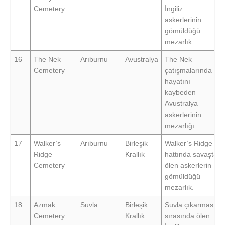
Cemetery
İngiliz
askerlerinin
gömüldüğü
mezarlık.
16
The Nek
Arıburnu
Avustralya
The Nek
Cemetery
çatışmalarında
hayatını
kaybeden
Avustralya
askerlerinin
mezarlığı.
17
Walker’s
Arıburnu
Birleşik
Walker’s Ridge
Ridge
Krallık
hattında savaşta
Cemetery
ölen askerlerin
gömüldüğü
mezarlık.
18
Azmak
Suvla
Birleşik
Suvla çıkarması
Cemetery
Krallık
sırasında ölen