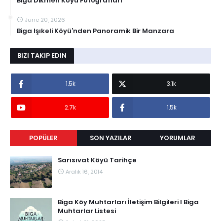
Biga Dikmen Köyü Fotoğrafları
June 20, 2026
Biga Işıkeli Köyü’nden Panoramik Bir Manzara
BIZI TAKIP EDIN
1.5k
3.1k
2.7k
1.5k
POPÜLER
SON YAZILAR
YORUMLAR
Sarısıvat Köyü Tarihçe
Aralık 16, 2014
Biga Köy Muhtarları İletişim Bilgileri I Biga
Muhtarlar Listesi