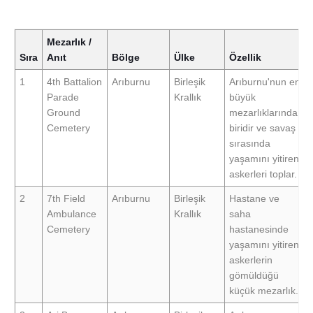
Mezarlık /
Sıra
Anıt
Bölge
Ülke
Özellik
1
4th Battalion
Arıburnu
Birleşik
Arıburnu'nun en
Parade
Krallık
büyük
Ground
mezarlıklarından
Cemetery
biridir ve savaş
sırasında
yaşamını yitiren
askerleri toplar.
2
7th Field
Arıburnu
Birleşik
Hastane ve
Ambulance
Krallık
saha
Cemetery
hastanesinde
yaşamını yitiren
askerlerin
gömüldüğü
küçük mezarlık.