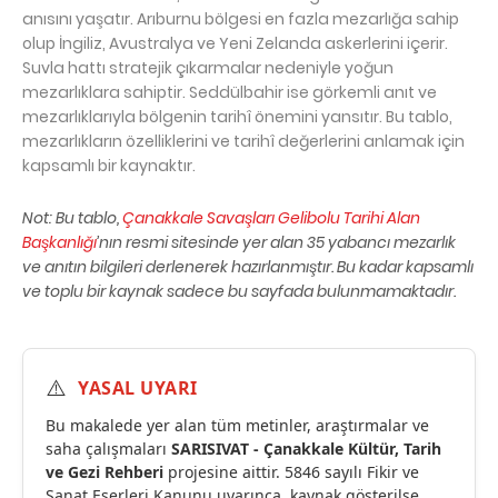
anısını yaşatır. Arıburnu bölgesi en fazla mezarlığa sahip
olup İngiliz, Avustralya ve Yeni Zelanda askerlerini içerir.
Suvla hattı stratejik çıkarmalar nedeniyle yoğun
mezarlıklara sahiptir. Seddülbahir ise görkemli anıt ve
mezarlıklarıyla bölgenin tarihî önemini yansıtır. Bu tablo,
mezarlıkların özelliklerini ve tarihî değerlerini anlamak için
kapsamlı bir kaynaktır.
Not: Bu tablo,
Çanakkale Savaşları Gelibolu Tarihi Alan
Başkanlığı
’nın resmi sitesinde yer alan 35 yabancı mezarlık
ve anıtın bilgileri derlenerek hazırlanmıştır. Bu kadar kapsamlı
ve toplu bir kaynak sadece bu sayfada bulunmamaktadır.
⚠️
YASAL UYARI
Bu makalede yer alan tüm metinler, araştırmalar ve
saha çalışmaları
SARISIVAT - Çanakkale Kültür, Tarih
ve Gezi Rehberi
projesine aittir. 5846 sayılı Fikir ve
Sanat Eserleri Kanunu uyarınca, kaynak gösterilse