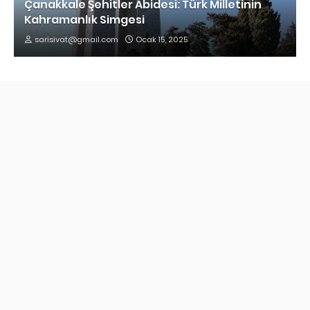
Çanakkale Şehitler Abidesi: Türk Milletinin
Kahramanlık Simgesi
sarisivat@gmail.com
Ocak 15, 2025