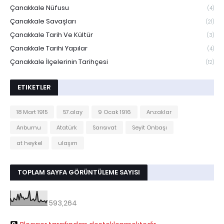
Çanakkale Nüfusu
(4)
Çanakkale Savaşları
(21)
Çanakkale Tarih Ve Kültür
(3)
Çanakkale Tarihi Yapılar
(4)
Çanakkale İlçelerinin Tarihçesi
(12)
ETIKETLER
18 Mart 1915
57.alay
9 Ocak 1916
Anzaklar
Arıburnu
Atatürk
Sarısıvat
Seyit Onbaşı
at heykel
ulaşım
TOPLAM SAYFA GÖRÜNTÜLEME SAYISI
593,264