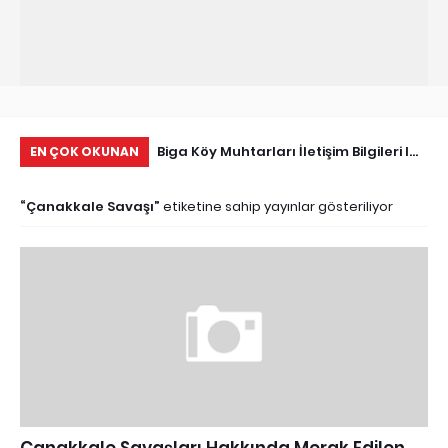
Tarihçe
Biga Köy Muhtarları İletişim Bilgileri I
Çö
EN ÇOK OKUNAN
Biga Muhtarlar Listesi
Ma
Çanakkale Savaşı
etiketine sahip yayınlar gösteriliyor
Ed