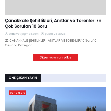
Çanakkale Şehitlikleri, Anıtlar ve Törenler: En
Çok Sorulan 10 Soru
sarisivat@gmail.com
Şubat 25, 2026
🏛️ ÇANAKKALE ŞEHİTLİKLERİ, ANITLAR VE TÖRENLER 10 Soru 10
Cevap | Kategor…
Diğer yayınları yükle
ÖNE ÇIKAN YAYIN
çanakkale