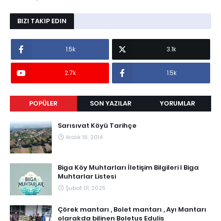
BIZI TAKIP EDIN
1.5k
3.1k
2.7k
1.5k
POPÜLER
SON YAZILAR
YORUMLAR
Sarısıvat Köyü Tarihçe
Aralık 16, 2014
Biga Köy Muhtarları İletişim Bilgileri I Biga
Muhtarlar Listesi
Şubat 01, 2025
Çörek mantarı , Bolet mantarı , Ayı Mantarı
olarakda bilinen Boletus Edulis