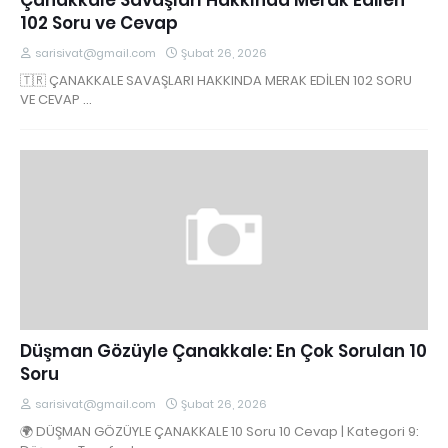
Çanakkale Savaşları Hakkında Merak Edilen
102 Soru ve Cevap
sarisivat@gmail.com
Şubat 26, 2026
🇹🇷 ÇANAKKALE SAVAŞLARI HAKKINDA MERAK EDİLEN 102 SORU
VE CEVAP …
Düşman Gözüyle Çanakkale: En Çok Sorulan 10
Soru
sarisivat@gmail.com
Şubat 26, 2026
🌍 DÜŞMAN GÖZÜYLE ÇANAKKALE 10 Soru 10 Cevap | Kategori 9: