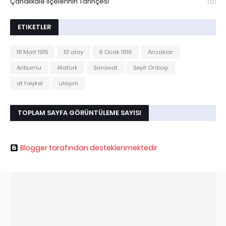
Çanakkale İlçelerinin Tarihçesi
(12)
ETIKETLER
18 Mart 1915
57.alay
9 Ocak 1916
Anzaklar
Arıburnu
Atatürk
Sarısıvat
Seyit Onbaşı
at heykel
ulaşım
TOPLAM SAYFA GÖRÜNTÜLEME SAYISI
Blogger tarafından desteklenmektedir