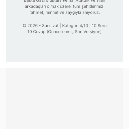
Başta Gazi Mustafa Kemal Atatürk ve silah
Şehadet inancı ölüm korkusunu
daha çok anılıyordu, hocalar vaaz
arkadaşları olmak üzere, tüm şehitlerimizi
yenmede büyük rol oynadı.
veriyordu
rahmet, minnet ve saygıyla anıyoruz.
Ateş altında iftar yapan askerlerin
📚 KAYNAK: ÇANAKKALE SAVAŞLARI ENSTITÜSÜ
© 2026 - Sarısıvat | Kategori 4/10 | 10 Soru
hikâyeleri destansı.
MAKALELERI
10 Cevap (Güncellenmiş Son Versiyon)
📚 KAYNAK: ÇANAKKALE SAVAŞLARI ENSTITÜSÜ
MAKALELERI, HATIRATLAR VE MEKTUPLAR