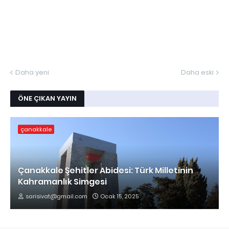
Daha yeni
Daha eski
ÖNE ÇIKAN YAYIN
çanakkale
Çanakkale Şehitler Abidesi: Türk Milletinin
Kahramanlık Simgesi
sarisivat@gmail.com
Ocak 15, 2025