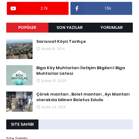
2.7k
1.5k
POPÜLER
SON YAZILAR
YORUMLAR
Sarısıvat Köyü Tarihçe
Aralık 16, 2014
Biga Köy Muhtarları İletişim Bilgileri I Biga
Muhtarlar Listesi
Şubat 01, 2025
Çörek mantarı , Bolet mantarı , Ayı Mantarı
olarakda bilinen Boletus Edulis
Aralık 24, 2014
SITE SAHIBI
Site Sahibi