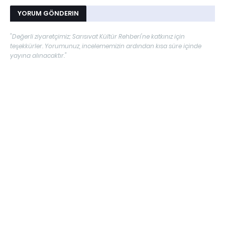
YORUM GÖNDERIN
"Değerli ziyaretçimiz; Sarısıvat Kültür Rehberi'ne katkınız için
teşekkürler. Yorumunuz, incelememizin ardından kısa süre içinde
yayına alınacaktır."