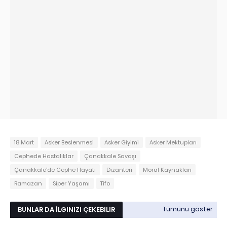
18 Mart
Asker Beslenmesi
Asker Giyimi
Asker Mektupları
Cephede Hastalıklar
Çanakkale Savaşı
Çanakkale'de Cephe Hayatı
Dizanteri
Moral Kaynakları
Ramazan
Siper Yaşamı
Tifo
BUNLAR DA İLGINIZI ÇEKEBILIR
Tümünü göster