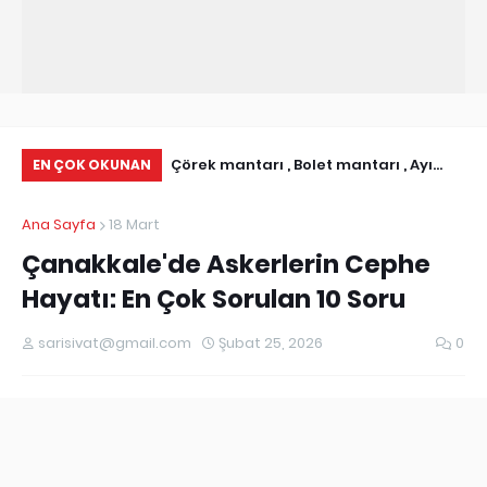
ı İletişim Bilgileri I
Çörek mantarı , Bolet mantarı , Ayı
Ab
EN ÇOK OKUNAN
istesi
Mantarı olarakda bilinen Boletus
Ni
Ana Sayfa
18 Mart
Edulis
Çanakkale'de Askerlerin Cephe
Hayatı: En Çok Sorulan 10 Soru
sarisivat@gmail.com
Şubat 25, 2026
0