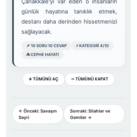
Çanakkale'yi var eden o insanların
günlük hayatına tanıklık etmek,
destanı daha derinden hissetmenizi
sağlayacak.
📌 10 SORU 10 CEVAP
⚡ KATEGORİ 4/10
⛺ CEPHE HAYATI
➕ TÜMÜNÜ AÇ
➖ TÜMÜNÜ KAPAT
← Önceki: Savaşın
Sonraki: Silahlar ve
Seyri
Gemiler →