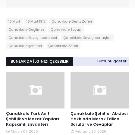
18 Mart
18 Mart 1915
Çanakkale Deniz Zaferi
Çanakkale Geçilmez
Çanakkale Savaşı
Çanakkale Savaşı nedenleri
Çanakkale Savaşı sonuçları
Çanakkale şehitleri
Çanakkale Zaferi
BUNLAR DA İLGINIZI ÇEKEBILIR
Tümünü göster
Çanakkale Türk Anıt,
Çanakkale Şehitler Abidesi
Şehitlik ve Mezar Yapıları
Hakkında Merak Edilen
Kapsamlı Envanteri
Sorular ve Cevaplar
March 03, 2026
February 26, 2026