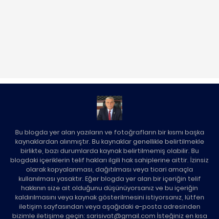
Bu blogda yer alan yazıların ve fotoğrafların bir kısmı başka
kaynaklardan alınmıştır. Bu kaynaklar genellikle belirtilmekle
birlikte, bazı durumlarda kaynak belirtilmemiş olabilir. Bu
blogdaki içeriklerin telif hakları ilgili hak sahiplerine aittir. İzinsiz
olarak kopyalanması, dağıtılması veya ticari amaçla
kullanılması yasaktır. Eğer blogda yer alan bir içeriğin telif
hakkının size ait olduğunu düşünüyorsanız ve bu içeriğin
kaldırılmasını veya kaynak gösterilmesini istiyorsanız, lütfen
iletişim sayfasından veya aşağıdaki e-posta adresinden
bizimle iletişime geçin: sarisivat@gmail.com İsteğiniz en kısa