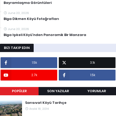
Bayramlaşma Görüntüleri
June 20, 2026
Biga Dikmen Köyü Fotoğrafları
June 20, 2026
Biga Işıkeli Köyü’nden Panoramik Bir Manzara
BIZI TAKIP EDIN
1.5k
3.1k
2.7k
1.5k
POPÜLER
SON YAZILAR
YORUMLAR
Sarısıvat Köyü Tarihçe
Aralık 16, 2014