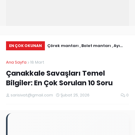
Abdullah KILINÇ,Serap SINMAZ ile
Çörek mantarı , Bolet mantarı , Ayı
Rı
EN ÇOK OKUNAN
Nişanlandı
Mantarı olarakda bilinen Boletus
Ana Sayfa
18 Mart
Edulis
Çanakkale Savaşları Temel
Bilgiler: En Çok Sorulan 10 Soru
sarisivat@gmail.com
Şubat 25, 2026
0