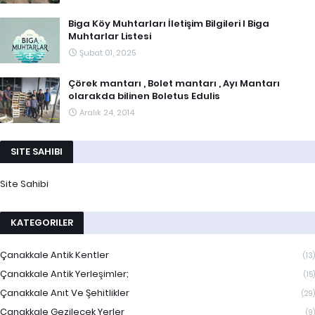
Biga Köy Muhtarları İletişim Bilgileri I Biga
Muhtarlar Listesi
Şubat 01, 2025
Çörek mantarı , Bolet mantarı , Ayı Mantarı
olarakda bilinen Boletus Edulis
Aralık 24, 2014
SITE SAHIBI
Site Sahibi
KATEGORILER
Çanakkale Antik Kentler
(13)
Çanakkale Antik Yerleşimler;
(15)
Çanakkale Anıt Ve Şehitlikler
(29)
Çanakkale Gezilecek Yerler
(9)