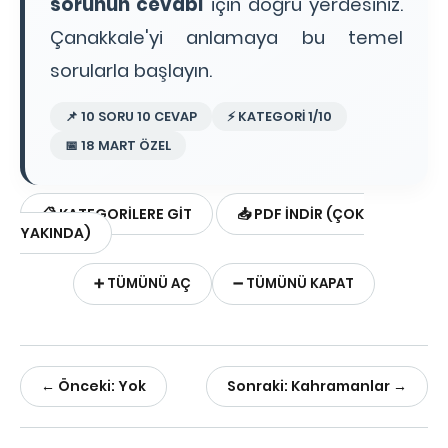
sorunun cevabı
için doğru yerdesiniz.
Çanakkale'yi anlamaya bu temel
sorularla başlayın.
📌 10 SORU 10 CEVAP
⚡ KATEGORİ 1/10
📅 18 MART ÖZEL
📋 KATEGORİLERE GİT
📥 PDF İNDİR (ÇOK
YAKINDA)
➕ TÜMÜNÜ AÇ
➖ TÜMÜNÜ KAPAT
← Önceki: Yok
Sonraki: Kahramanlar →