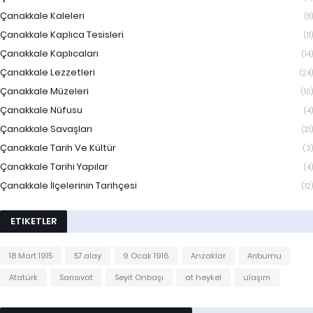
Çanakkale Kaleleri
(8)
Çanakkale Kaplıca Tesisleri
(11)
Çanakkale Kaplıcaları
(14)
Çanakkale Lezzetleri
(24)
Çanakkale Müzeleri
(10)
Çanakkale Nüfusu
(4)
Çanakkale Savaşları
(21)
Çanakkale Tarih Ve Kültür
(3)
Çanakkale Tarihi Yapılar
(4)
Çanakkale İlçelerinin Tarihçesi
(12)
ETIKETLER
18 Mart 1915
57.alay
9 Ocak 1916
Anzaklar
Arıburnu
Atatürk
Sarısıvat
Seyit Onbaşı
at heykel
ulaşım