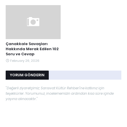
Çanakkale Savaşları
Hakkında Merak Edilen 102
Soru ve Cevap
February 26, 2026
YORUM GÖNDERIN
"Değerli ziyaretçimiz; Sarısıvat Kültür Rehberi'ne katkınız için
teşekkürler. Yorumunuz, incelememizin ardından kısa süre içinde
yayına alınacaktır."