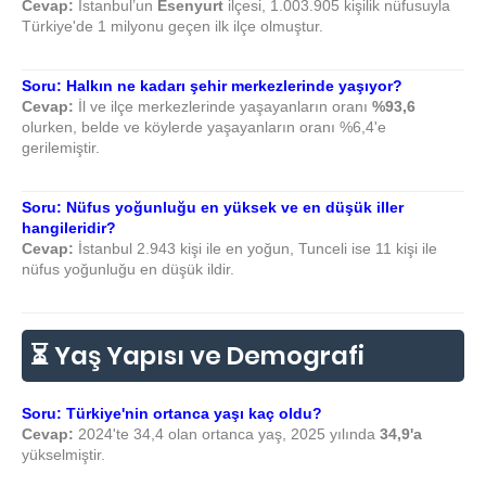
Cevap:
İstanbul’un
Esenyurt
ilçesi, 1.003.905 kişilik nüfusuyla
Türkiye'de 1 milyonu geçen ilk ilçe olmuştur.
Soru: Halkın ne kadarı şehir merkezlerinde yaşıyor?
Cevap:
İl ve ilçe merkezlerinde yaşayanların oranı
%93,6
olurken, belde ve köylerde yaşayanların oranı %6,4'e
gerilemiştir.
Soru: Nüfus yoğunluğu en yüksek ve en düşük iller
hangileridir?
Cevap:
İstanbul 2.943 kişi ile en yoğun, Tunceli ise 11 kişi ile
nüfus yoğunluğu en düşük ildir.
⏳ Yaş Yapısı ve Demografi
Soru: Türkiye'nin ortanca yaşı kaç oldu?
Cevap:
2024'te 34,4 olan ortanca yaş, 2025 yılında
34,9'a
yükselmiştir.