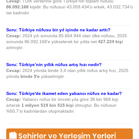
Cevap:
TÜİK verilerine göre Türkiye'nin toplam nüfusu
86.092.168
kişidir. Bu nüfusun 43.059.434'ü erkek, 43.032.734'ü
ise kadındır.
Soru: Türkiye nüfusu bir yıl içinde ne kadar arttı?
Cevap:
2024 yılı sonunda 85.664.944 olan ülke nüfusu, 2025
sonunda 86.092.168'e yükselerek bir yılda net
427.224 kişi
artmıştır.
Soru: Türkiye’nin yıllık nüfus artış hızı nedir?
Cevap:
2024 yılında binde 3,4 olan yıllık nüfus artış hızı, 2025
yılında
binde 5'e
yükselmiştir.
Soru: Türkiye'de ikamet eden yabancı nüfus ne kadar?
Cevap:
Yabancı nüfus bir önceki yıla göre 38 bin 968 kişi
artarak
1 milyon 519 bin 515 kişi
olmuştur. Bu nüfusun
%50,7'si kadınlardan oluşmaktadır.
🏙️ Şehirler ve Yerleşim Yerleri