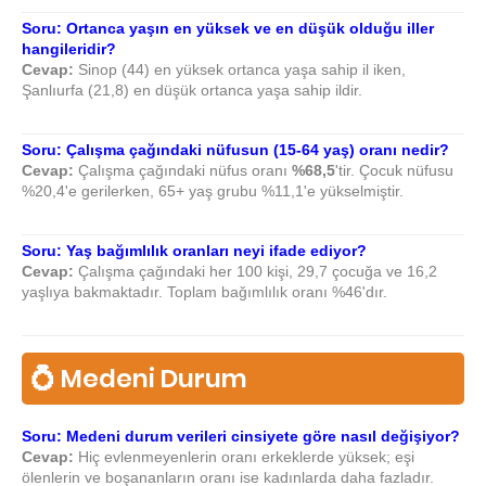
Soru: Ortanca yaşın en yüksek ve en düşük olduğu iller
hangileridir?
Cevap:
Sinop (44) en yüksek ortanca yaşa sahip il iken,
Şanlıurfa (21,8) en düşük ortanca yaşa sahip ildir.
Soru: Çalışma çağındaki nüfusun (15-64 yaş) oranı nedir?
Cevap:
Çalışma çağındaki nüfus oranı
%68,5
'tir. Çocuk nüfusu
%20,4'e gerilerken, 65+ yaş grubu %11,1'e yükselmiştir.
Soru: Yaş bağımlılık oranları neyi ifade ediyor?
Cevap:
Çalışma çağındaki her 100 kişi, 29,7 çocuğa ve 16,2
yaşlıya bakmaktadır. Toplam bağımlılık oranı %46'dır.
💍 Medeni Durum
Soru: Medeni durum verileri cinsiyete göre nasıl değişiyor?
Cevap:
Hiç evlenmeyenlerin oranı erkeklerde yüksek; eşi
ölenlerin ve boşananların oranı ise kadınlarda daha fazladır.