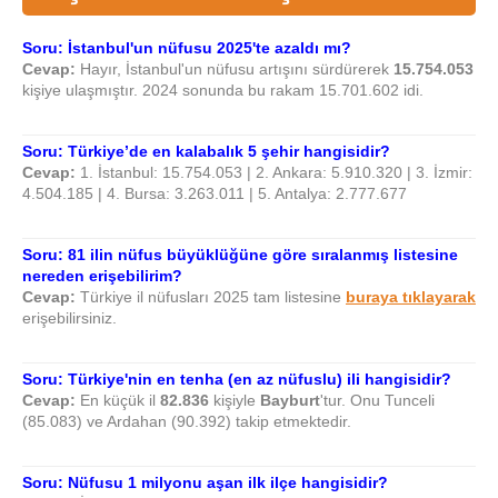
Soru: İstanbul'un nüfusu 2025'te azaldı mı?
Cevap:
Hayır, İstanbul'un nüfusu artışını sürdürerek
15.754.053
kişiye ulaşmıştır. 2024 sonunda bu rakam 15.701.602 idi.
Soru: Türkiye’de en kalabalık 5 şehir hangisidir?
Cevap:
1. İstanbul: 15.754.053 | 2. Ankara: 5.910.320 | 3. İzmir:
4.504.185 | 4. Bursa: 3.263.011 | 5. Antalya: 2.777.677
Soru: 81 ilin nüfus büyüklüğüne göre sıralanmış listesine
nereden erişebilirim?
Cevap:
Türkiye il nüfusları 2025 tam listesine
buraya tıklayarak
erişebilirsiniz.
Soru: Türkiye'nin en tenha (en az nüfuslu) ili hangisidir?
Cevap:
En küçük il
82.836
kişiyle
Bayburt
'tur. Onu Tunceli
(85.083) ve Ardahan (90.392) takip etmektedir.
Soru: Nüfusu 1 milyonu aşan ilk ilçe hangisidir?