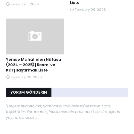
Liste
February 11, 2026
February 09, 2026
Yenice Mahalleleri Nüfusu
(2024 – 2025) | Resmi ve
Karşılaştırmalı Liste
February 09, 2026
YORUM GÖNDERIN
"Değerli ziyaretçimiz; Sarısıvat Kültür Rehberi'ne katkınız için
teşekkürler. Yorumunuz, incelememizin ardından kısa süre içinde
yayına alınacaktır."