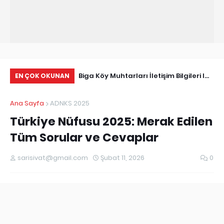
Tarihçe
Biga Köy Muhtarları İletişim Bilgileri I
Çö
EN ÇOK OKUNAN
Biga Muhtarlar Listesi
Ma
Ana Sayfa
ADNKS 2025
Ed
Türkiye Nüfusu 2025: Merak Edilen
Tüm Sorular ve Cevaplar
sarisivat@gmail.com
Şubat 11, 2026
0