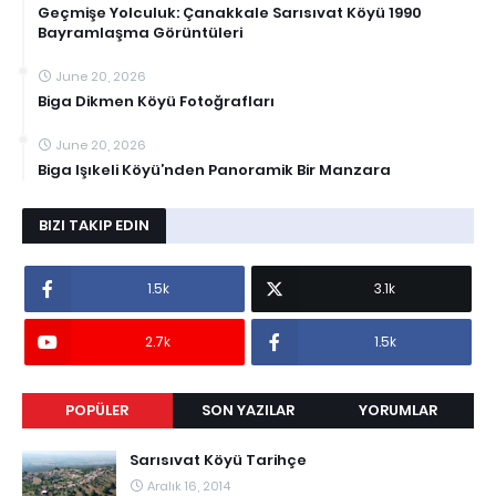
Geçmişe Yolculuk: Çanakkale Sarısıvat Köyü 1990
Bayramlaşma Görüntüleri
June 20, 2026
Biga Dikmen Köyü Fotoğrafları
June 20, 2026
Biga Işıkeli Köyü’nden Panoramik Bir Manzara
BIZI TAKIP EDIN
1.5k
3.1k
2.7k
1.5k
POPÜLER
SON YAZILAR
YORUMLAR
Sarısıvat Köyü Tarihçe
Aralık 16, 2014