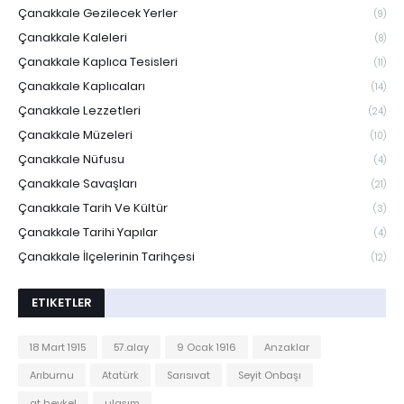
Çanakkale Gezilecek Yerler
(9)
Çanakkale Kaleleri
(8)
Çanakkale Kaplıca Tesisleri
(11)
Çanakkale Kaplıcaları
(14)
Çanakkale Lezzetleri
(24)
Çanakkale Müzeleri
(10)
Çanakkale Nüfusu
(4)
Çanakkale Savaşları
(21)
Çanakkale Tarih Ve Kültür
(3)
Çanakkale Tarihi Yapılar
(4)
Çanakkale İlçelerinin Tarihçesi
(12)
ETIKETLER
18 Mart 1915
57.alay
9 Ocak 1916
Anzaklar
Arıburnu
Atatürk
Sarısıvat
Seyit Onbaşı
at heykel
ulaşım