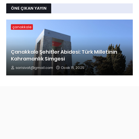
ÖNE ÇIKAN YAYIN
çanakkale
Çanakkale Şehitler Abidesi: Türk Milletinin
Kahramanlık Simgesi
sarisivat@gmail.com
Ocak 15, 2025